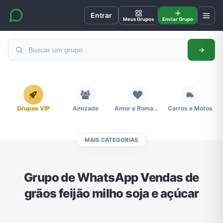
Entrar
Meus Grupos
Enviar Grupo
Grupos VIP
Amizade
Amor e Romance
Carros e Motos
MAIS CATEGORIAS
Cidades
Compra e Venda
Concursos
Desenhos e Animes
Grupo de WhatsApp Vendas de
grãos feijão milho soja e açúcar
Divulgação
Educação
Emagrecimento e Perda de Peso
Esportes