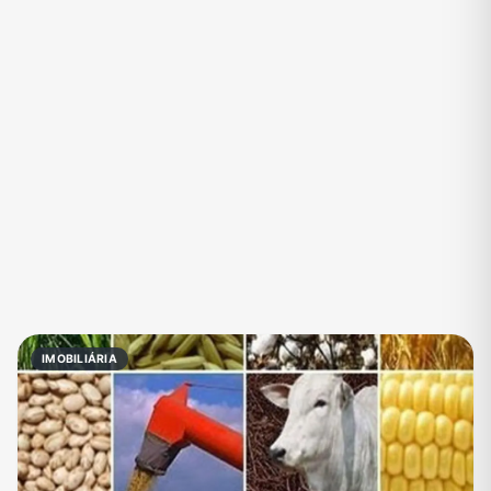
Eventos
Fãs
Figurinhas e Stickers
Filmes e Séries
Frases e Mensagens
Futebol
Games e Jogos
Ganhar Dinheiro
Imobiliária
Investimentos e Finanças
Links
Memes, Engraçados e Zoeira
Moda e Beleza
Música
Namoro
Negócios & Empreendedorismo
IMOBILIÁRIA
Notícias
Outros
Política
Profissões
Receitas
Redes Sociais
Religião
Shitpost