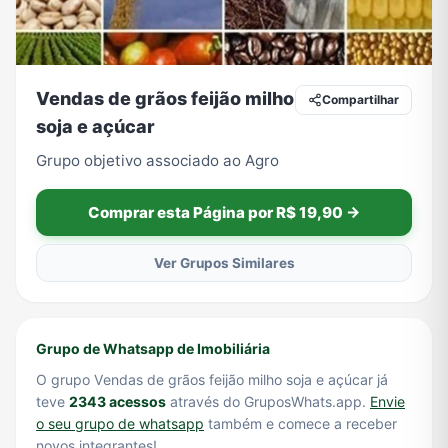
Tecnologia
TV
Vagas de Empregos
Viagem e Turismo
Vendas de grãos feijão milho
Compartilhar
soja e açúcar
Grupo objetivo associado ao Agro
Vídeos
Comprar esta Página por R$ 19,90 →
Ver Grupos Similares
Grupo de Whatsapp de Imobiliária
O grupo Vendas de grãos feijão milho soja e açúcar já
teve
2343 acessos
através do GruposWhats.app.
Envie
o seu grupo de whatsapp
também e comece a receber
novos integrantes!