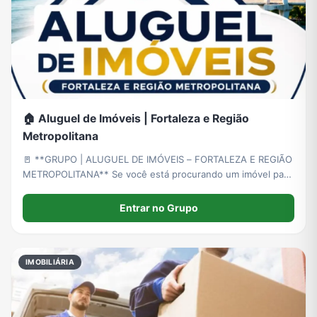
🏠 Aluguel de Imóveis | Fortaleza e Região
Metropolitana
🚪 **GRUPO | ALUGUEL DE IMÓVEIS – FORTALEZA E REGIÃO
METROPOLITANA** Se você está procurando um imóvel para
alugar ou possui um imóvel disponível, este grupo foi criado
para conectar locadores, inquilinos, corretores e imobiliárias
Entrar no Grupo
IMOBILIÁRIA