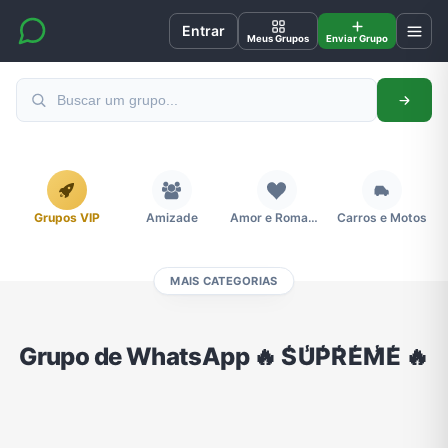
Entrar
Meus Grupos
Enviar Grupo
Grupos VIP
Amizade
Amor e Romance
Carros e Motos
MAIS CATEGORIAS
Cidades
Compra e Venda
Concursos
Desenhos e Animes
Grupo de WhatsApp 🔥 S̾U̾P̾R̾E̾M̾E̾ 🔥
Divulgação
Educação
Emagrecimento e Perda de Peso
Esportes