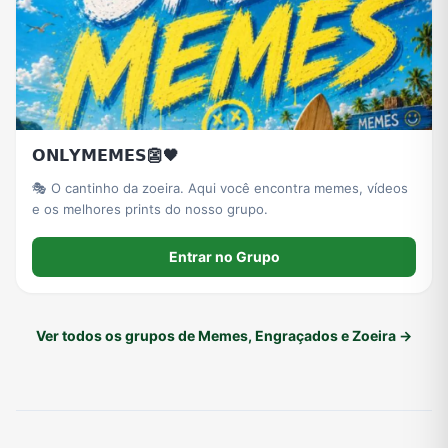
𝗢𝗡𝗟𝗬𝗠𝗘𝗠𝗘𝗦👺🖤
🎭 O cantinho da zoeira. Aqui você encontra memes, vídeos
e os melhores prints do nosso grupo.
Entrar no Grupo
Ver todos os grupos de Memes, Engraçados e Zoeira →