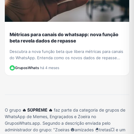
Métricas para canais do whatsapp: nova função
beta revela dados de repasse
Descubra a nova função beta que libera métricas para canais
do WhatsApp. Entenda como os novos dados de repasse
ajudam a otimizar sua estratégia de conteúdo.
GruposWhats
·
há 4 meses
O grupo
🔥 S̾U̾P̾R̾E̾M̾E̾ 🔥
faz parte da categoria de grupos de
WhatsApp de Memes, Engraçados e Zoeira no
GruposWhats.app. Segundo a descrição enviada pelo
administrador do grupo: "Zoeiras 🎃amizades 🐣tretas💥 e um