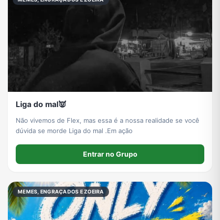
Liga do mal👿
Não vivemos de Flex, mas essa é a nossa realidade se você
dúvida se morde Liga do mal .Em ação
Entrar no Grupo
MEMES, ENGRAÇADOS E ZOEIRA