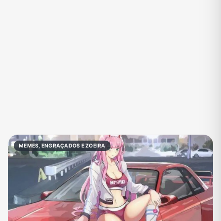
Eventos
Fãs
Figurinhas e Stickers
Filmes e Séries
Frases e Mensagens
Futebol
Games e Jogos
Ganhar Dinheiro
Imobiliária
Investimentos e Finanças
Links
Memes, Engraçados e Zoeira
Moda e Beleza
Música
Namoro
Negócios & Empreendedorismo
MEMES, ENGRAÇADOS E ZOEIRA
Notícias
Outros
Política
Profissões
Receitas
Redes Sociais
Religião
Shitpost