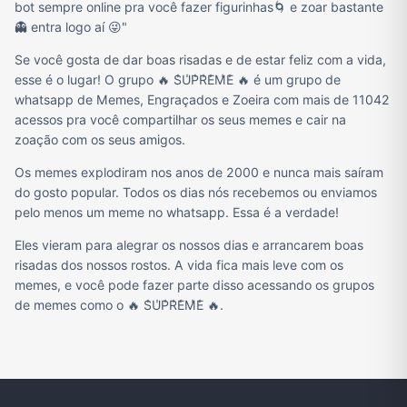
bot sempre online pra você fazer figurinhas🌀 e zoar bastante
👻 entra logo aí 😜"
Se você gosta de dar boas risadas e de estar feliz com a vida,
esse é o lugar! O grupo 🔥 S̾U̾P̾R̾E̾M̾E̾ 🔥 é um grupo de
whatsapp de Memes, Engraçados e Zoeira com mais de 11042
acessos pra você compartilhar os seus memes e cair na
zoação com os seus amigos.
Os memes explodiram nos anos de 2000 e nunca mais saíram
do gosto popular. Todos os dias nós recebemos ou enviamos
pelo menos um meme no whatsapp. Essa é a verdade!
Eles vieram para alegrar os nossos dias e arrancarem boas
risadas dos nossos rostos. A vida fica mais leve com os
memes, e você pode fazer parte disso acessando os grupos
de memes como o 🔥 S̾U̾P̾R̾E̾M̾E̾ 🔥.