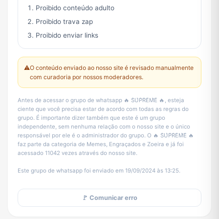
Proibido conteúdo adulto
Proibido trava zap
Proibido enviar links
⚠️
O conteúdo enviado ao nosso site é revisado manualmente
com curadoria por nossos moderadores.
Antes de acessar o grupo de whatsapp 🔥 S̾U̾P̾R̾E̾M̾E̾ 🔥, esteja
ciente que você precisa estar de acordo com todas as regras do
grupo. É importante dizer também que este é um grupo
independente, sem nenhuma relação com o nosso site e o único
responsável por ele é o administrador do grupo. O 🔥 S̾U̾P̾R̾E̾M̾E̾ 🔥
faz parte da categoria de Memes, Engraçados e Zoeira e já foi
acessado 11042 vezes através do nosso site.
Este grupo de whatsapp foi enviado em 19/09/2024 às 13:25.
🚩 Comunicar erro