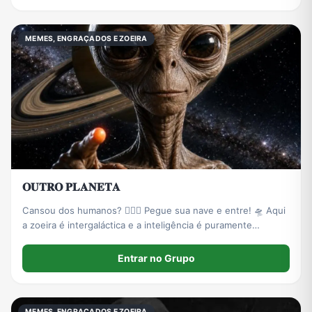
MEMES, ENGRAÇADOS E ZOEIRA
𝐎𝐔𝐓𝐑𝐎 𝐏𝐋𝐀𝐍𝐄𝐓𝐀
Cansou dos humanos? 🤦🏻‍♂️ Pegue sua nave e entre! 🛸 Aqui
a zoeira é intergaláctica e a inteligência é puramente
artificial. 🤖🚫 Proibido terráqueos normais. ❌
Entrar no Grupo
MEMES, ENGRAÇADOS E ZOEIRA