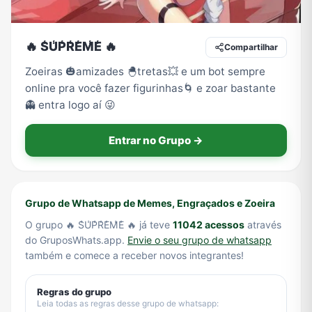
🔥 S̾U̾P̾R̾E̾M̾E̾ 🔥
Compartilhar
Tecnologia
TV
Vagas de Empregos
Viagem e Turismo
Zoeiras 🎃amizades 🐣tretas💥 e um bot sempre
online pra você fazer figurinhas🌀 e zoar bastante
👻 entra logo aí 😜
Vídeos
Entrar no Grupo →
Grupo de Whatsapp de Memes, Engraçados e Zoeira
O grupo 🔥 S̾U̾P̾R̾E̾M̾E̾ 🔥 já teve
11042 acessos
através
do GruposWhats.app.
Envie o seu grupo de whatsapp
também e comece a receber novos integrantes!
Regras do grupo
Leia todas as regras desse grupo de whatsapp: