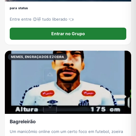
ᵖᵃʳᵃ ˢᵗᵃᵗᵘˢ
Entre entre 😉🤣 tudo liberado 👈
Entrar no Grupo
MEMES, ENGRAÇADOS E ZOEIRA
Bagreleirão
Um manicômio online com um certo foco em futebol, zoeira