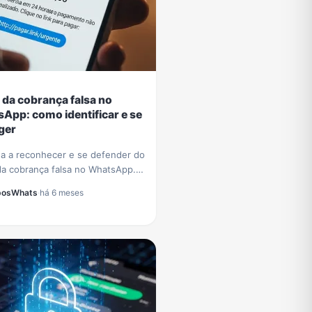
 da cobrança falsa no
App: como identificar e se
ger
a a reconhecer e se defender do
da cobrança falsa no WhatsApp.
cas essenciais para proteger
posWhats
·
há 6 meses
dos e evitar prejuízos
iros.