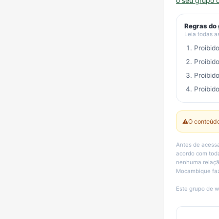
o seu grupo 
Regras do
Leia todas a
Proibid
Proibid
Proibid
Proibido
⚠️
O conteúdo
Antes de acess
acordo com toda
nenhuma relação
Mocambique faz 
Este grupo de w