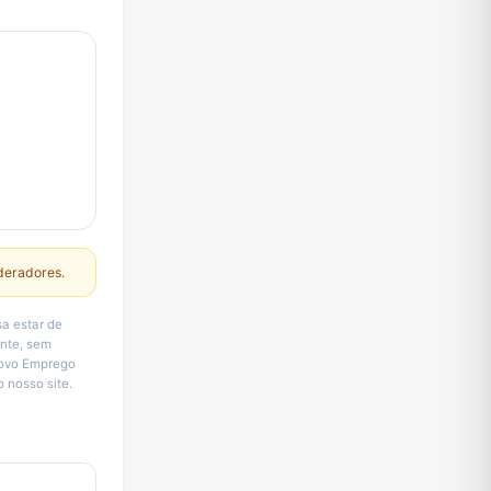
deradores.
a estar de
ente, sem
Novo Emprego
 nosso site.