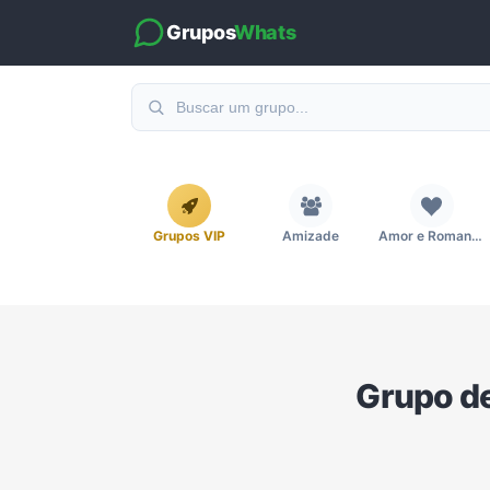
Grupos
Whats
Grupos VIP
Amizade
Amor e Romance
Emagrecimento e Perda de Peso
Esportes
Eventos
Grupo d
Imobiliária
Investimentos e Finanças
Links