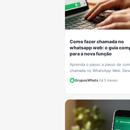
Como fazer chamada no
whatsapp web: o guia com
para a nova função
Aprenda o passo a passo de com
chamada no WhatsApp Web. Des
tudo sobre a nova função de voz
GruposWhats
·
há 5 meses
vídeo que chegou ao navegador
instalar nada.