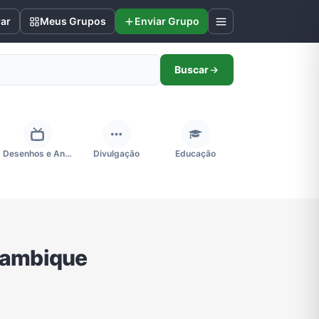
rar
Meus Grupos
Enviar Grupo
Buscar
Desenhos e Animes
Divulgação
Educação
Futebol
Games e Jogos
Ganhar Dinheiro
cambique
Negócios & Empreendedorismo
Notícias
Outros