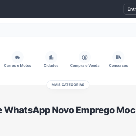
Ent
Carros e Motos
Cidades
Compra e Venda
Concursos
MAIS CATEGORIAS
Fãs
Figurinhas e Stickers
Filmes e Séries
Frases e Mensagens
e WhatsApp Novo Emprego Mo
Memes, Engraçados e Zoeira
Moda e Beleza
Música
Namoro