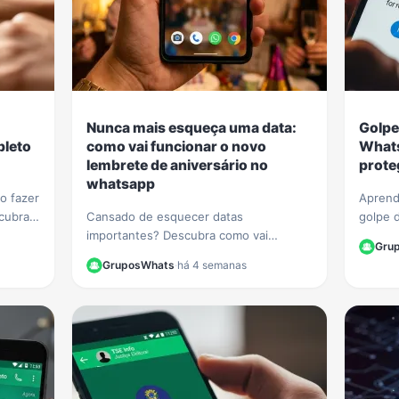
Nunca mais esqueça uma data:
Golpe
pleto
como vai funcionar o novo
Whats
lembrete de aniversário no
prote
whatsapp
o fazer
Aprend
cubra
Cansado de esquecer datas
golpe 
 e
importantes? Descubra como vai
Veja di
Gru
 sem
funcionar a nova função de lembrete de
seus da
GruposWhats
·
há 4 semanas
aniversário no WhatsApp e nunca mais
finance
perca uma comemoração.