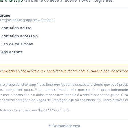
de whatsapp
também e comece a receber novos integrantes!
 grupo
s regras desse grupo de whatsapp:
o conteúdo adulto
o conteúdo agressivo
o uso de palavrões
 enviar links
 enviado ao nosso site é revisado manualmente com curadoria por nossos mo
ar o grupo de whatsapp Novo Emprego Mocambique, esteja ciente que você precis
s as regras do grupo. É importante dizer também que este é um grupo independ
 com o nosso site e o único responsável por ele é o administrador do grupo. O 
parte da categoria de Vagas de Empregos e já foi acessado 982 vezes através do
hatsapp foi enviado em 18/01/2025 às 12:36.
🚩 Comunicar erro