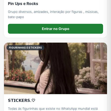
Pin Ups e Rocks
Grupo diversos, amizades, interação por figuras , músicas,
bate-papo
Entrar no Grupo
FIGURINHAS E STICKERS
𝗦𝗧𝗜𝗖𝗞𝗘𝗥𝗦.🤍
Todas ás figurinhas que existe no WhatsApp mundial está