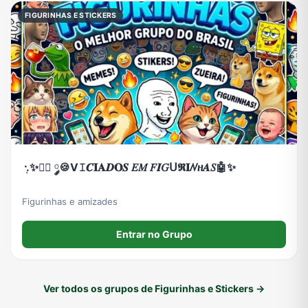
FIGURINHAS E STICKERS
᠂࣭.✨ ⃝༘⃕🍪V𝙸𝑪𝐈𝐀𝑫𝐎𝑺 𝐸𝑀 𝐹𝑰𝐺ᑌ𝕽𝐈ꤾዘ𝜜𝑆🤖✨
Figurinhas e amizades
Entrar no Grupo
Ver todos os grupos de Figurinhas e Stickers →