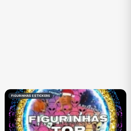
Eventos
Fãs
Figurinhas e Stickers
Filmes e Séries
Frases e Mensagens
Futebol
Games e Jogos
Ganhar Dinheiro
Imobiliária
Investimentos e Finanças
Links
Memes, Engraçados e Zoeira
Moda e Beleza
Música
Namoro
Negócios & Empreendedorismo
FIGURINHAS E STICKERS
Notícias
Outros
Política
Profissões
Receitas
Redes Sociais
Religião
Shitpost