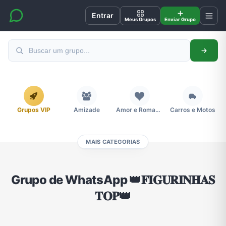
Entrar
Meus Grupos
Enviar Grupo
Grupos VIP
Amizade
Amor e Romance
Carros e Motos
MAIS CATEGORIAS
Cidades
Compra e Venda
Concursos
Desenhos e Animes
Grupo de WhatsApp 👑𝐅𝐈𝐆𝐔𝐑𝐈𝐍𝐇𝐀𝐒
𝐓𝐎𝐏👑
Divulgação
Educação
Emagrecimento e Perda de Peso
Esportes