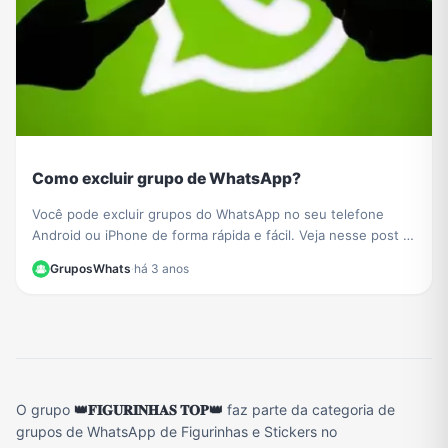
Como excluir grupo de WhatsApp?
Você pode excluir grupos do WhatsApp no ​​seu telefone
Android ou iPhone de forma rápida e fácil. Veja nesse post o
passo a passo de como fazer.
GruposWhats
·
há 3 anos
O grupo
👑𝐅𝐈𝐆𝐔𝐑𝐈𝐍𝐇𝐀𝐒 𝐓𝐎𝐏👑
faz parte da categoria de
grupos de WhatsApp de Figurinhas e Stickers no