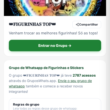
Tecnologia
TV
Vagas de Empregos
Viagem e Turismo
👑𝐅𝐈𝐆𝐔𝐑𝐈𝐍𝐇𝐀𝐒 𝐓𝐎𝐏👑
Compartilhar
Venham trocar as melhores figurinhas! Só as tops!
Vídeos
Entrar no Grupo →
Grupo de Whatsapp de Figurinhas e Stickers
O grupo 👑𝐅𝐈𝐆𝐔𝐑𝐈𝐍𝐇𝐀𝐒 𝐓𝐎𝐏👑 já teve
2787 acessos
através do GruposWhats.app.
Envie o seu grupo de
whatsapp
também e comece a receber novos
integrantes!
Regras do grupo
Leia todas as regras desse grupo de whatsapp: