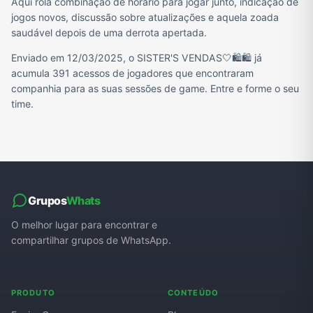
Aqui rola combinação de horário para jogar junto, indicação de
jogos novos, discussão sobre atualizações e aquela zoada
saudável depois de uma derrota apertada.
Enviado em 12/03/2025, o SISTER'S VENDAS🤍🛍🛍 já
acumula 391 acessos de jogadores que encontraram
companhia para as suas sessões de game. Entre e forme o seu
time.
Grupos
Whats
O melhor lugar para encontrar e
compartilhar grupos de WhatsApp.
PRODUTO
CONTEÚDO