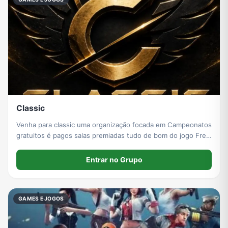
Classic
Venha para classic uma organização focada em Campeonatos
gratuitos é pagos salas premiadas tudo de bom do jogo Free
fire se vc estiver cansado venha para nossa família agente
junto tudo fica melhor
Entrar no Grupo
GAMES E JOGOS