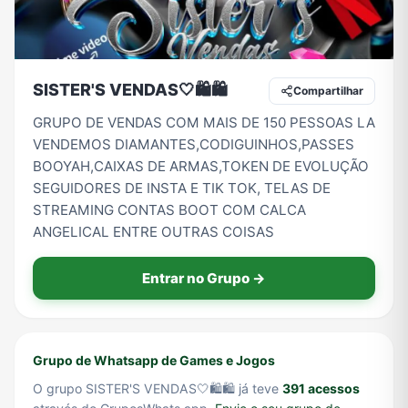
Tecnologia
TV
Vagas de Empregos
Viagem e Turismo
SISTER'S VENDAS🤍🛍🛍
Compartilhar
GRUPO DE VENDAS COM MAIS DE 150 PESSOAS LA
VENDEMOS DIAMANTES,CODIGUINHOS,PASSES
Vídeos
BOOYAH,CAIXAS DE ARMAS,TOKEN DE EVOLUÇÃO
SEGUIDORES DE INSTA E TIK TOK, TELAS DE
STREAMING CONTAS BOOT COM CALCA
ANGELICAL ENTRE OUTRAS COISAS
Entrar no Grupo →
Grupo de Whatsapp de Games e Jogos
O grupo SISTER'S VENDAS🤍🛍🛍 já teve
391 acessos