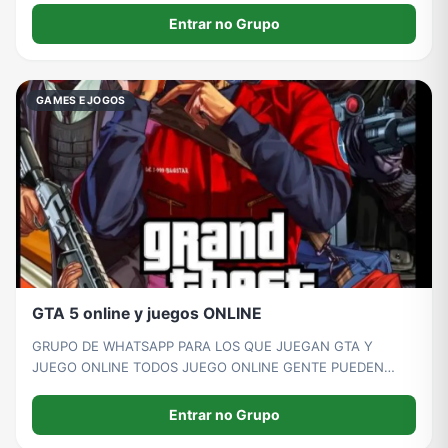
Entrar no Grupo
GAMES E JOGOS
GTA 5 online y juegos ONLINE
GRUPO DE WHATSAPP PARA LOS QUE JUEGAN GTA Y
JUEGO ONLINE TODOS JUEGO ONLINE GENTE PUEDEN
UNIRSR COMPARTIR
Entrar no Grupo