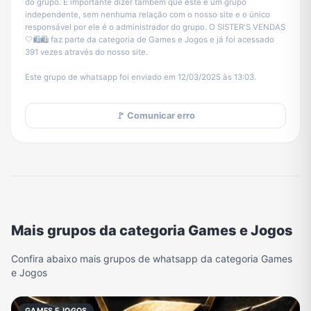
do grupo. É importante dizer também que este é um grupo
independente, sem nenhuma relação com o nosso site e o único
responsável por ele é o administrador do grupo. O SISTER'S VENDAS
🤍🛍🛍 faz parte da categoria de Games e Jogos e já foi acessado
391 vezes através do nosso site.
Este grupo de whatsapp foi enviado em 12/03/2025 às 13:03.
🚩 Comunicar erro
Mais grupos da categoria Games e Jogos
Confira abaixo mais grupos de whatsapp da categoria Games
e Jogos
GAMES E JOGOS