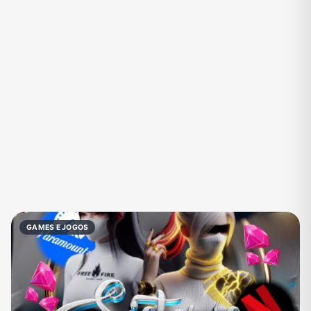
Eventos
Fãs
Figurinhas e Stickers
Filmes e Séries
Frases e Mensagens
Futebol
Games e Jogos
Ganhar Dinheiro
Imobiliária
Investimentos e Finanças
Links
Memes, Engraçados e Zoeira
Moda e Beleza
Música
Namoro
Negócios & Empreendedorismo
GAMES E JOGOS
Notícias
Outros
Política
Profissões
Receitas
Redes Sociais
Religião
Shitpost