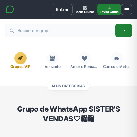
Entrar
Meus Grupos
Enviar Grupo
Grupos VIP
Amizade
Amor e Romance
Carros e Motos
MAIS CATEGORIAS
Cidades
Compra e Venda
Concursos
Desenhos e Animes
Grupo de WhatsApp SISTER'S
VENDAS🤍🛍🛍
Divulgação
Educação
Emagrecimento e Perda de Peso
Esportes