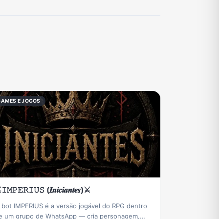
GAMES E JOGOS
𝙸𝙼𝙿𝙴𝚁𝙸𝚄𝚂 (𝑰𝒏𝒊𝒄𝒊𝒂𝒏𝒕𝒆𝒔)⚔️
 bot IMPERIUS é a versão jogável do RPG dentro
e um grupo de WhatsApp — cria personagem,