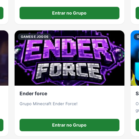
b
g
Entrar no Grupo
u
m
GAMES E JOGOS
Ender force
S
Grupo Minecraft Ender Force!
O
g
f
Entrar no Grupo