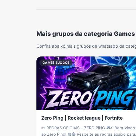
Mais grupos da categoria Games
Confira abaixo mais grupos de whatsapp da cate
GAMES E JOGOS
Zero Ping | Rocket league | Fortnite
📜 REGRAS OFICIAIS – ZERO PING 🎮⚡ Bem-vindo
ao Zero Ping! 🟣🔵 Respeite as regras abaixo para