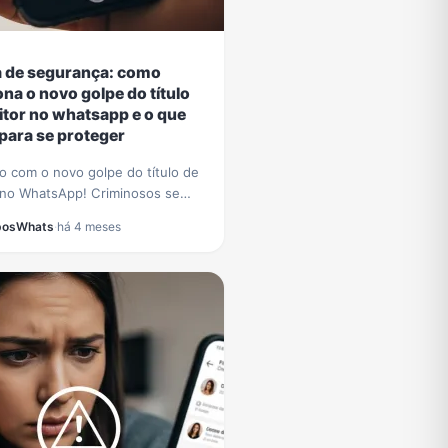
a de segurança: como
ona o novo golpe do título
eitor no whatsapp e o que
 para se proteger
o com o novo golpe do título de
r no WhatsApp! Criminosos se
 pelo TSE para roubar dados.
posWhats
·
há 4 meses
 a identificar a fraude e proteja-