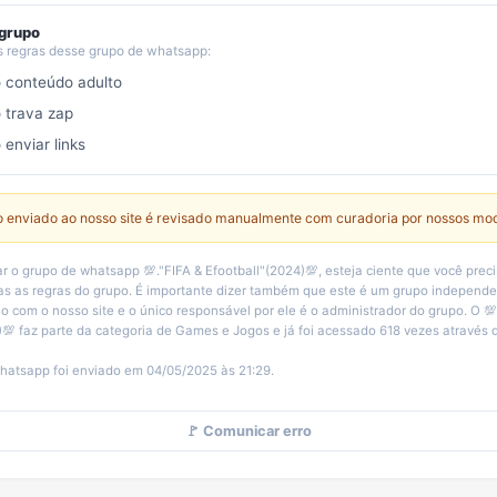
 grupo
s regras desse grupo de whatsapp:
o conteúdo adulto
o trava zap
 enviar links
 enviado ao nosso site é revisado manualmente com curadoria por nossos mo
r o grupo de whatsapp 💯."FIFA & Efootball"(2024)💯, esteja ciente que você preci
s as regras do grupo. É importante dizer também que este é um grupo independ
 com o nosso site e o único responsável por ele é o administrador do grupo. O 💯
)💯 faz parte da categoria de Games e Jogos e já foi acessado 618 vezes através d
hatsapp foi enviado em 04/05/2025 às 21:29.
🚩 Comunicar erro