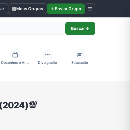
rar
Meus Grupos
Enviar Grupo
Buscar
Desenhos e Animes
Divulgação
Educação
Futebol
Games e Jogos
Ganhar Dinheiro
"(2024)💯
Negócios & Empreendedorismo
Notícias
Outros