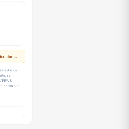
deradores.
sa estar de
ente, sem
."FIFA &
o nosso site.