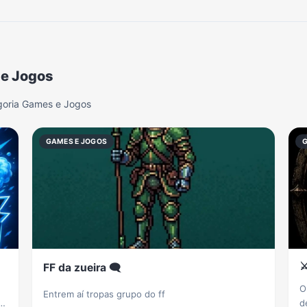
 e Jogos
goria Games e Jogos
GAMES E JOGOS
⚔️
FF da zueira 🗨
O
Entrem aí tropas grupo do ff
d