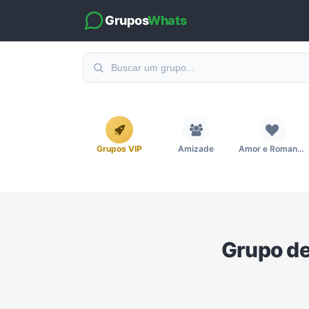
Grupos
Whats
Grupos VIP
Amizade
Amor e Romance
Emagrecimento e Perda de Peso
Esportes
Eventos
Grupo de
Imobiliária
Investimentos e Finanças
Links