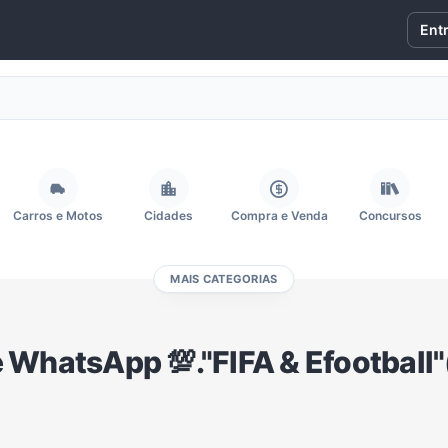
Ent
Carros e Motos
Cidades
Compra e Venda
Concursos
MAIS CATEGORIAS
Fãs
Figurinhas e Stickers
Filmes e Séries
Frases e Mensagens
 WhatsApp 💯."FIFA & Efootball
Memes, Engraçados e Zoeira
Moda e Beleza
Música
Namoro