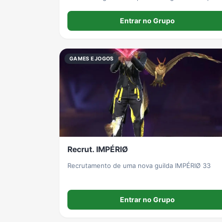
manter o grupo organizado e divertido. *1️⃣
Respeito acima de tudo 🤝* Trate todos com
Entrar no Grupo
educação. Xingamentos ofensivos, preconceito o
discriminação não serão
GAMES E JOGOS
Recrut. IMPÉRIØ
Recrutamento de uma nova guilda IMPÉRIØ 33
Entrar no Grupo