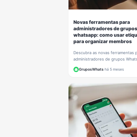
Novas ferramentas para
administradores de grupo
whatsapp: como usar etiq
para organizar membros
Descubra as novas ferramentas 
administradores de grupos What
Aprenda passo a passo a usar et
GruposWhats
·
há 5 meses
para organizar membros e otimiz
gestão.