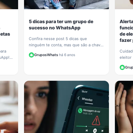
5 dicas para ter um grupo de
Alert
s
sucesso no WhatsApp
funci
uetas
de el
Confira nesse post 5 dicas que
fazer
ninguém te conta, mas que são a chave
para
para ter um grupo de sucesso e com
Cuidad
GruposWhats
·
há 6 anos
sApp!
muitos participantes no WhatsApp.
eleito
iquetas
passam
Gru
ar sua
Aprenda
se.