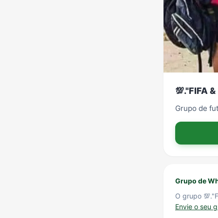
💯."FIFA &
Grupo de fu
Grupo de Wh
O grupo 💯."F
Envie o seu 