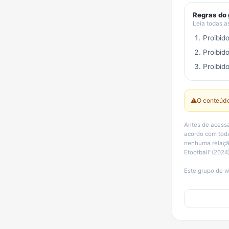
Regras do
Leia todas a
Proibid
Proibid
Proibido
⚠️
O conteúdo
Antes de acessa
acordo com toda
nenhuma relação
Efootball"(2024
Este grupo de w