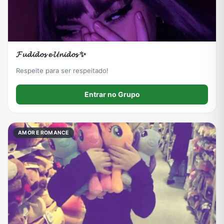
𝓕𝓾𝓭𝓲𝓭𝓸𝓼 𝓮 𝓤𝓷𝓲𝓭𝓸𝓼 ✨
Respeite para ser respeitado!
Entrar no Grupo
AMOR E ROMANCE