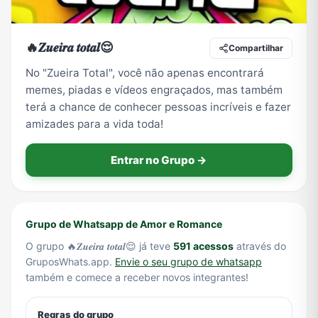
🔥𝒁𝒖𝒆𝒊𝒓𝒂 𝒕𝒐𝒕𝒂𝒍😌
Compartilhar
Tecnologia
TV
Vagas de Empregos
Viagem e Turismo
No "Zueira Total", você não apenas encontrará
memes, piadas e vídeos engraçados, mas também
terá a chance de conhecer pessoas incríveis e fazer
Vídeos
amizades para a vida toda!
Entrar no Grupo →
Grupo de Whatsapp de Amor e Romance
O grupo 🔥𝒁𝒖𝒆𝒊𝒓𝒂 𝒕𝒐𝒕𝒂𝒍😌 já teve
591 acessos
através do
GruposWhats.app.
Envie o seu grupo de whatsapp
também e comece a receber novos integrantes!
Regras do grupo