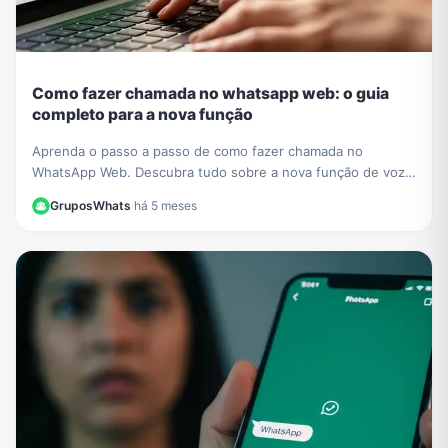
Como fazer chamada no whatsapp web: o guia
completo para a nova função
Aprenda o passo a passo de como fazer chamada no
WhatsApp Web. Descubra tudo sobre a nova função de voz
e vídeo que chegou ao navegador sem instalar nada.
GruposWhats
·
há 5 meses