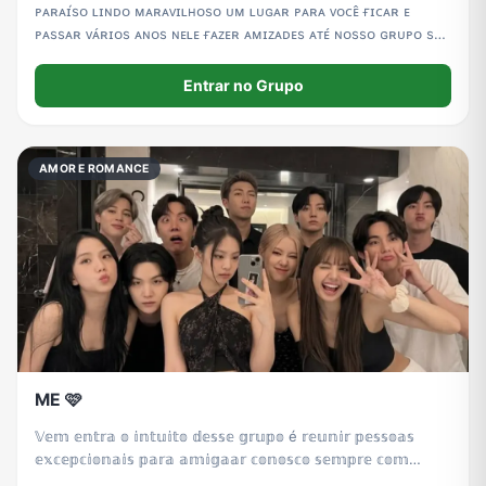
ᴘᴀʀᴀɪ́sᴏ ʟɪɴᴅᴏ ᴍᴀʀᴀᴠɪʟʜᴏsᴏ ᴜᴍ ʟᴜɢᴀʀ ᴘᴀʀᴀ ᴠᴏᴄᴇ̂ ғɪᴄᴀʀ ᴇ
ᴘᴀssᴀʀ ᴠᴀ́ʀɪᴏs ᴀɴᴏs ɴᴇʟᴇ ғᴀᴢᴇʀ ᴀᴍɪᴢᴀᴅᴇs ᴀᴛᴇ́ ɴᴏssᴏ ɢʀᴜᴘᴏ sᴇ
ᴛᴏʀɴᴀʀ ᴏ ᴍᴇʟʜᴏʀ ᴅᴏ ᴍᴜɴᴅᴀ̃ᴏ
Entrar no Grupo
AMOR E ROMANCE
ME 🩷
𝕍𝕖𝕞 𝕖𝕟𝕥𝕣𝕒 𝕠 𝕚𝕟𝕥𝕦𝕚𝕥𝕠 𝕕𝕖𝕤𝕤𝕖 𝕘𝕣𝕦𝕡𝕠 é 𝕣𝕖𝕦𝕟𝕚𝕣 𝕡𝕖𝕤𝕤𝕠𝕒𝕤
𝕖𝕩𝕔𝕖𝕡𝕔𝕚𝕠𝕟𝕒𝕚𝕤 𝕡𝕒𝕣𝕒 𝕒𝕞𝕚𝕘𝕒𝕒𝕣 𝕔𝕠𝕟𝕠𝕤𝕔𝕠 𝕤𝕖𝕞𝕡𝕣𝕖 𝕔𝕠𝕞
𝕣𝕖𝕤𝕡𝕖𝕚𝕥𝕠 𝕖 𝕞𝕦𝕚𝕥𝕠 𝕒𝕞𝕠𝕣 💝