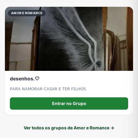
AMOR E ROMANCE
desenhos.🤍
𝖯𝖠𝖱𝖠 𝖭𝖠𝖬𝖮𝖱𝖠𝖱 𝖢𝖠𝖲𝖠𝖱 𝖤 𝖳𝖤𝖱 𝖥𝖨𝖫𝖧𝖮𝖲
Entrar no Grupo
Ver todos os grupos de Amor e Romance →