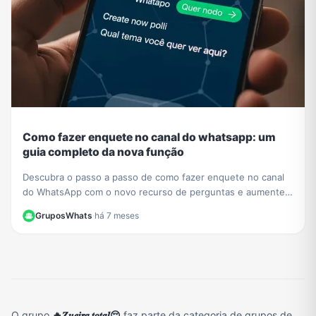
Como fazer enquete no canal do whatsapp: um
guia completo da nova função
Descubra o passo a passo de como fazer enquete no canal
do WhatsApp com o novo recurso de perguntas e aumente a
interação com seus seguidores hoje mesmo.
GruposWhats
·
há 7 meses
O grupo
🔥𝒁𝒖𝒆𝒊𝒓𝒂 𝒕𝒐𝒕𝒂𝒍😌
faz parte da categoria de grupos de