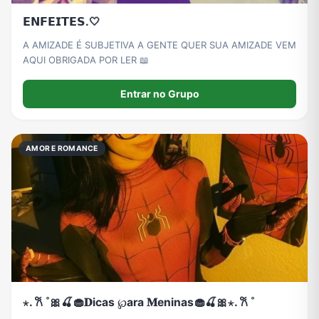
𝗘𝗡𝗙𝗘𝗜𝗧𝗘𝗦.🤍
A AMIZADE É SUBJETIVA A GENTE QUER SUA AMIZADE VEM
AQUI OBRIGADA POR LER 📖
Entrar no Grupo
AMOR E ROMANCE
⋆. 𐙚 ˚🎀🍒🧁𝐃icas ℘ara 𝐌eninas🧁🍒🎀⋆. 𐙚 ˚