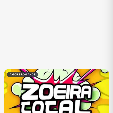
Eventos
Fãs
Figurinhas e Stickers
Filmes e Séries
Frases e Mensagens
Futebol
Games e Jogos
Ganhar Dinheiro
Imobiliária
Investimentos e Finanças
Links
Memes, Engraçados e Zoeira
Moda e Beleza
Música
Namoro
Negócios & Empreendedorismo
AMOR E ROMANCE
Notícias
Outros
Política
Profissões
Receitas
Redes Sociais
Religião
Shitpost