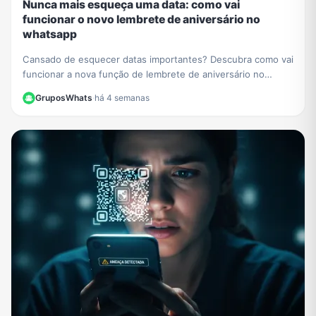
Nunca mais esqueça uma data: como vai
funcionar o novo lembrete de aniversário no
whatsapp
Cansado de esquecer datas importantes? Descubra como vai
funcionar a nova função de lembrete de aniversário no
WhatsApp e nunca mais perca uma comemoração.
GruposWhats
·
há 4 semanas