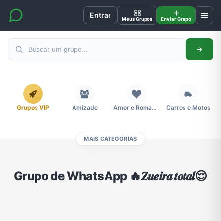
Entrar
Meus Grupos
Enviar Grupo
Grupos VIP
Amizade
Amor e Romance
Carros e Motos
MAIS CATEGORIAS
Cidades
Compra e Venda
Concursos
Desenhos e Animes
Grupo de WhatsApp 🔥𝒁𝒖𝒆𝒊𝒓𝒂 𝒕𝒐𝒕𝒂𝒍😌
Divulgação
Educação
Emagrecimento e Perda de Peso
Esportes