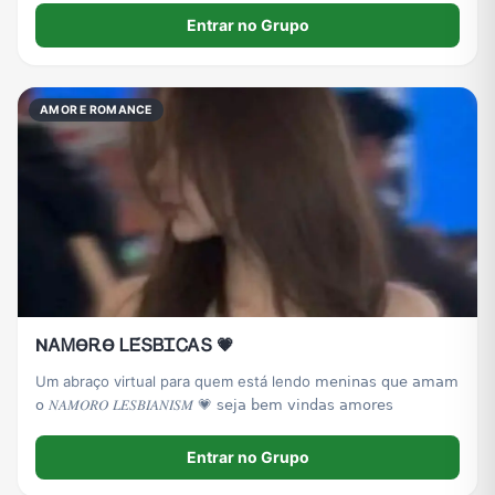
Entrar no Grupo
AMOR E ROMANCE
ΝᎪᎷϴᎡϴ ᏞᎬ́ՏᏴᏆᏟᎪՏ 💗
Um abraço virtual para quem está lendo 𝗆𝖾𝗇𝗂𝗇𝖺𝗌 𝗊𝗎𝖾 𝖺𝗆𝖺𝗆
𝗈 𝑁𝐴𝑀𝑂𝑅𝑂 𝐿𝐸𝑆𝐵𝐼𝐴𝑁𝐼𝑆𝑀 💗 𝗌𝖾𝗃𝖺 𝖻𝖾𝗆 𝗏𝗂𝗇𝖽𝖺𝗌 𝖺𝗆𝗈𝗋𝖾𝗌
Entrar no Grupo