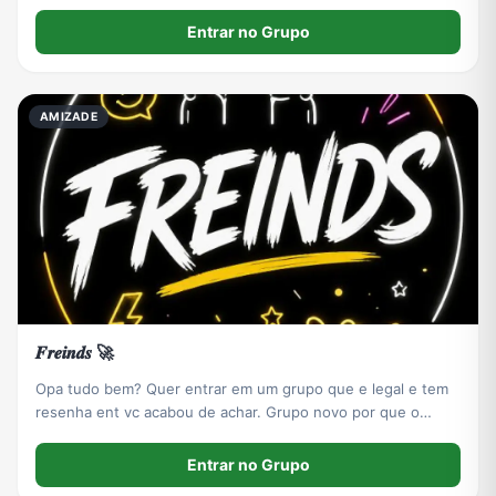
Entrar no Grupo
AMIZADE
𝑭𝒓𝒆𝒊𝒏𝒅𝒔 🚀
Opa tudo bem? Quer entrar em um grupo que e legal e tem
resenha ent vc acabou de achar. Grupo novo por que o
outro caiu 😓 aí entrar se apresenta fica a vontade😝
Entrar no Grupo