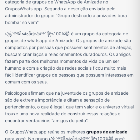
categoria de grupos de WhatsApp de Amizade no
GruposWhats.app. Segundo a descrição enviada pelo
administrador do grupo: "Grupo destinado a amizades bora
bombar só vem"
꧁༺ǟʍɨʐǟɖɛֆ༻꧂100%😈 é um grupo da categoria de
grupos de whatsapp de Amizade. Os grupos de amizade são
compostos por pessoas que possuem sentimentos de afeição,
buscam criar laços e relacionamentos duradouros. Os amigos
fazem parte dos melhores momentos da vida de um ser
humano e com a criação das redes sociais ficou muito mais
fácil identificar grupos de pessoas que possuem interesses em
comum com os seus.
Psicólogos afirmam que na juventude os grupos de amizade
são de extrema importância e ditam a sensação de
pertencimento, o que é legal, que tem valor e o universo virtual
trouxe uma nova realidade de construir essas relações e
encontrar verdadeiros “amigos do peito”.
O GruposWhats.app reúne os melhores
grupos de amizade
para você. No grupo ꧁༺ǟʍɨʐǟɖɛֆ༻꧂100%😈 você