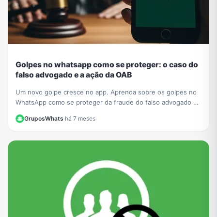
Golpes no whatsapp como se proteger: o caso do
falso advogado e a ação da OAB
Um novo golpe cresce no app. Aprenda sobre os golpes no
WhatsApp como se proteger da fraude do falso advogado e
entenda a ação da OAB para mais segurança.
GruposWhats
·
há 7 meses