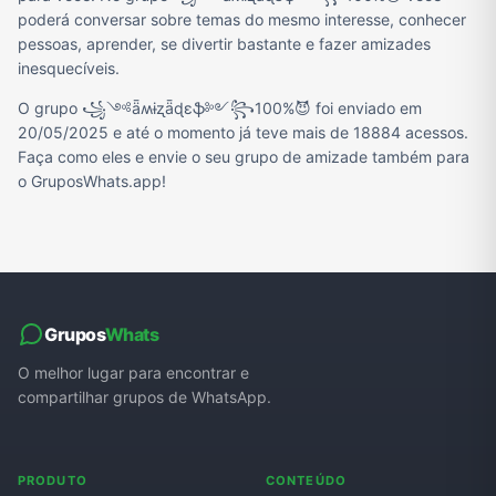
poderá conversar sobre temas do mesmo interesse, conhecer
pessoas, aprender, se divertir bastante e fazer amizades
inesquecíveis.
O grupo ꧁༺ǟʍɨʐǟɖɛֆ༻꧂100%😈 foi enviado em
20/05/2025 e até o momento já teve mais de 18884 acessos.
Faça como eles e envie o seu grupo de amizade também para
o GruposWhats.app!
Grupos
Whats
O melhor lugar para encontrar e
compartilhar grupos de WhatsApp.
PRODUTO
CONTEÚDO