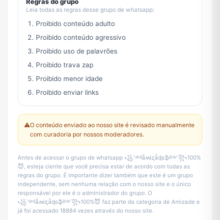
Regras do grupo
Leia todas as regras desse grupo de whatsapp:
Proibido conteúdo adulto
Proibido conteúdo agressivo
Proibido uso de palavrões
Proibido trava zap
Proibido menor idade
Proibido enviar links
⚠️
O conteúdo enviado ao nosso site é revisado manualmente
com curadoria por nossos moderadores.
Antes de acessar o grupo de whatsapp ꧁༺ǟʍɨʐǟɖɛֆ༻꧂100%
😈, esteja ciente que você precisa estar de acordo com todas as
regras do grupo. É importante dizer também que este é um grupo
independente, sem nenhuma relação com o nosso site e o único
responsável por ele é o administrador do grupo. O
꧁༺ǟʍɨʐǟɖɛֆ༻꧂100%😈 faz parte da categoria de Amizade e
já foi acessado 18884 vezes através do nosso site.