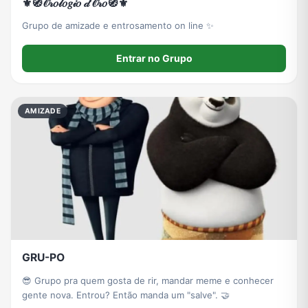
⚜️🧭𝒪𝓇𝑜𝓁𝑜𝑔𝒾𝑜 𝒹'𝒪𝓇𝑜🧭⚜️
Grupo de amizade e entrosamento on line ✨
Entrar no Grupo
AMIZADE
GRU-PO
😎 Grupo pra quem gosta de rir, mandar meme e conhecer
gente nova. Entrou? Então manda um "salve". 🤝