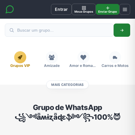
Entrar
Meus Grupos
Enviar Grupo
Grupos VIP
Amizade
Amor e Romance
Carros e Motos
MAIS CATEGORIAS
Cidades
Compra e Venda
Concursos
Desenhos e Animes
Grupo de WhatsApp
꧁༺ǟʍɨʐǟɖɛֆ༻꧂100%😈
Divulgação
Educação
Emagrecimento e Perda de Peso
Esportes