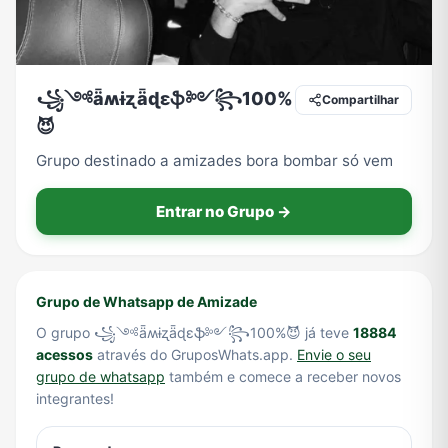
Tecnologia
TV
Vagas de Empregos
Viagem e Turismo
꧁༺ǟʍɨʐǟɖɛֆ༻꧂100%
Compartilhar
😈
Grupo destinado a amizades bora bombar só vem
Vídeos
Entrar no Grupo →
Grupo de Whatsapp de Amizade
O grupo ꧁༺ǟʍɨʐǟɖɛֆ༻꧂100%😈 já teve
18884
acessos
através do GruposWhats.app.
Envie o seu
grupo de whatsapp
também e comece a receber novos
integrantes!