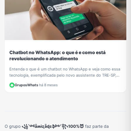
Chatbot no WhatsApp: o que é e como está
revolucionando o atendimento
Entenda o que é um chatbot no WhatsApp e veja como essa
tecnologia, exemplificada pelo novo assistente do TRE-SP,
está transformando o atendimento ao cliente.
GruposWhats
·
há 8 meses
O grupo
꧁༺ǟʍɨʐǟɖɛֆ༻꧂100%😈
faz parte da