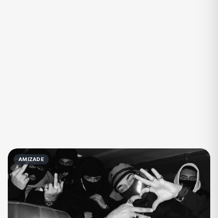
Eventos
Fãs
Figurinhas e Stickers
Filmes e Séries
Frases e Mensagens
Futebol
Games e Jogos
Ganhar Dinheiro
Imobiliária
Investimentos e Finanças
Links
Memes, Engraçados e Zoeira
Moda e Beleza
Música
Namoro
Negócios & Empreendedorismo
AMIZADE
Notícias
Outros
Política
Profissões
Receitas
Redes Sociais
Religião
Shitpost