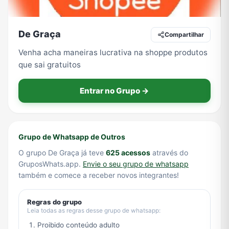
De Graça
Compartilhar
Tecnologia
TV
Vagas de Empregos
Viagem e Turismo
Venha acha maneiras lucrativa na shoppe produtos
que sai gratuitos
Vídeos
Entrar no Grupo →
Grupo de Whatsapp de Outros
O grupo De Graça já teve
625 acessos
através do
GruposWhats.app.
Envie o seu grupo de whatsapp
também e comece a receber novos integrantes!
Regras do grupo
Leia todas as regras desse grupo de whatsapp:
Proibido conteúdo adulto