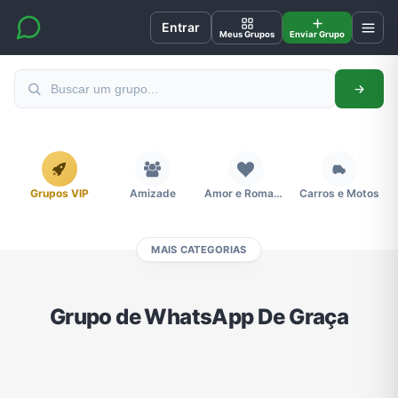
Entrar
Meus Grupos
Enviar Grupo
Grupos VIP
Amizade
Amor e Romance
Carros e Motos
MAIS CATEGORIAS
Cidades
Compra e Venda
Concursos
Desenhos e Animes
Grupo de WhatsApp De Graça
Divulgação
Educação
Emagrecimento e Perda de Peso
Esportes