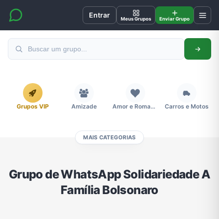
Entrar
Meus Grupos
Enviar Grupo
Grupos VIP
Amizade
Amor e Romance
Carros e Motos
MAIS CATEGORIAS
Cidades
Compra e Venda
Concursos
Desenhos e Animes
Grupo de WhatsApp Solidariedade A
Família Bolsonaro
Divulgação
Educação
Emagrecimento e Perda de Peso
Esportes