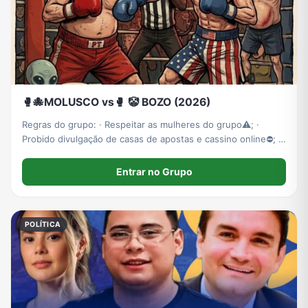
🥊🐙MOLUSCO vs🥊 🤡 BOZO (2026)
Regras do grupo: · Respeitar as mulheres do grupo⚠️; ·
Probido divulgação de casas de apostas e cassino online⛔; ·
Evite excesso de link e vídeos em sequência, mande um ou
dois vídeos e disserte sobre o assunto⚠️. Observaçõ
Entrar no Grupo
POLÍTICA