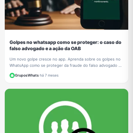
Golpes no whatsapp como se proteger: o caso do
falso advogado e a ação da OAB
Um novo golpe cresce no app. Aprenda sobre os golpes no
WhatsApp como se proteger da fraude do falso advogado e
entenda a ação da OAB para mais segurança.
GruposWhats
·
há 7 meses