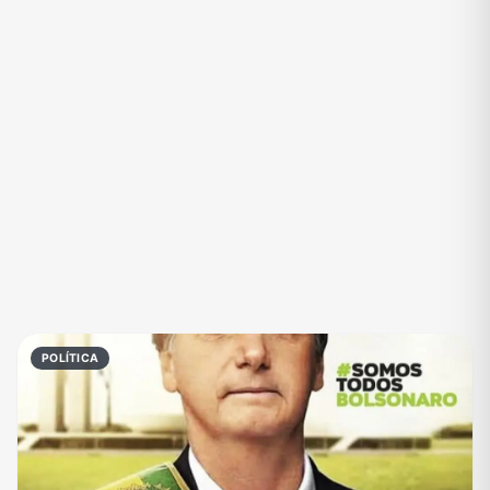
Eventos
Fãs
Figurinhas e Stickers
Filmes e Séries
Frases e Mensagens
Futebol
Games e Jogos
Ganhar Dinheiro
Imobiliária
Investimentos e Finanças
Links
Memes, Engraçados e Zoeira
Moda e Beleza
Música
Namoro
Negócios & Empreendedorismo
POLÍTICA
Notícias
Outros
Política
Profissões
Receitas
Redes Sociais
Religião
Shitpost