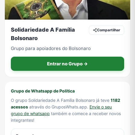
Tecnologia
TV
Vagas de Empregos
Viagem e Turismo
Solidariedade A Família
Compartilhar
Bolsonaro
Grupo para apoiadores do Bolsonaro
Vídeos
Entrar no Grupo →
Grupo de Whatsapp de Política
O grupo Solidariedade A Família Bolsonaro já teve
1182
acessos
através do GruposWhats.app.
Envie o seu
grupo de whatsapp
também e comece a receber novos
integrantes!