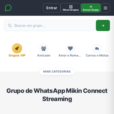
Entrar
Meus Grupos
Enviar Grupo
Grupos VIP
Amizade
Amor e Romance
Carros e Motos
MAIS CATEGORIAS
Cidades
Compra e Venda
Concursos
Desenhos e Animes
Grupo de WhatsApp Mikin Connect
Streaming
Divulgação
Educação
Emagrecimento e Perda de Peso
Esportes