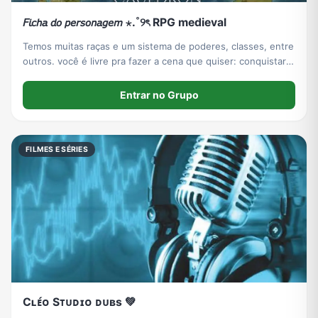
𝘍𝘪𝘤𝘩𝘢 𝘥𝘰 𝘱𝘦𝘳𝘴𝘰𝘯𝘢𝘨𝘦𝘮 ⋆.˚୨ৎ RPG medieval
Temos muitas raças e um sistema de poderes, classes, entre
outros. você é livre pra fazer a cena que quiser: conquistar
reinos, lutar, etc.
Entrar no Grupo
FILMES E SÉRIES
Cʟᴇ́ᴏ Sᴛᴜᴅɪᴏ ᴅᴜʙs 💚