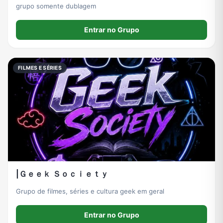
grupo somente dublagem
Entrar no Grupo
FILMES E SÉRIES
|Ｇｅｅｋ Ｓｏｃｉｅｔｙ
Grupo de filmes, séries e cultura geek em geral
Entrar no Grupo