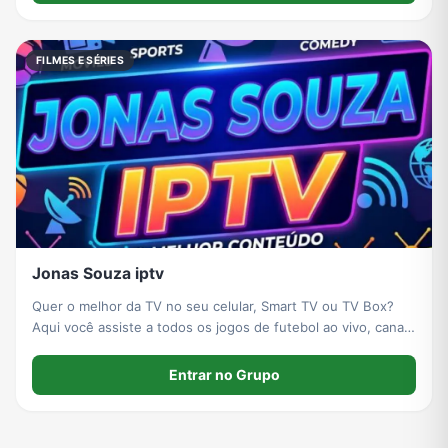
FILMES E SÉRIES
Jonas Souza iptv
Quer o melhor da TV no seu celular, Smart TV ou TV Box?
Aqui você assiste a todos os jogos de futebol ao vivo, canais
fechados e o melhor do cinema, como lançamentos de filmes
e séries atualizadas! Venha conferir a qualidade e peça já
Entrar no Grupo
seu teste grátis no z