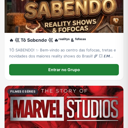
🔥 巛 Tô Sαbєndσ 巛 🔥ʳᵉᵃˡⁱᵗʸˢ & ᶠᵒᶠᵒᶜᵃˢ
TÔ SABENDO! ✨ ​Bem-vindo ao centro das fofocas, tretas e
novidades dos maiores reality shows do Brasil! ​🌾 💥 𝙀𝙈
𝙁𝙊𝘾𝙊: 𝘼 𝙁𝘼𝙕𝙀𝙉𝘿𝘼 (Estreia dia 18/09!) 💥 🌾 (Acompanhe
tudo sobre o reality mais esperado da Record!)
Entrar no Grupo
FILMES E SÉRIES