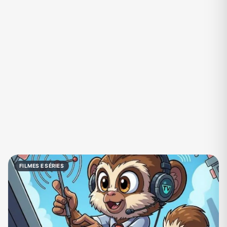
Eventos
Fãs
Figurinhas e Stickers
Filmes e Séries
Frases e Mensagens
Futebol
Games e Jogos
Ganhar Dinheiro
Imobiliária
Investimentos e Finanças
Links
Memes, Engraçados e Zoeira
Moda e Beleza
Música
Namoro
Negócios & Empreendedorismo
FILMES E SÉRIES
Notícias
Outros
Política
Profissões
Receitas
Redes Sociais
Religião
Shitpost