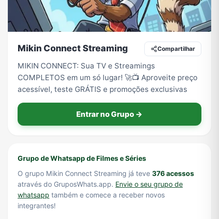
Tecnologia
TV
Vagas de Empregos
Viagem e Turismo
Mikin Connect Streaming
Compartilhar
MIKIN CONNECT: Sua TV e Streamings
COMPLETOS em um só lugar! 🚀📺 Aproveite preço
Vídeos
acessível, teste GRÁTIS e promoções exclusivas
Entrar no Grupo →
Grupo de Whatsapp de Filmes e Séries
O grupo Mikin Connect Streaming já teve
376 acessos
através do GruposWhats.app.
Envie o seu grupo de
whatsapp
também e comece a receber novos
integrantes!