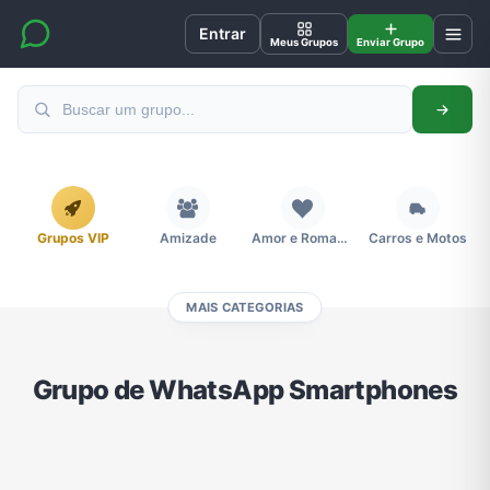
Entrar
Meus Grupos
Enviar Grupo
Grupos VIP
Amizade
Amor e Romance
Carros e Motos
MAIS CATEGORIAS
Cidades
Compra e Venda
Concursos
Desenhos e Animes
Grupo de WhatsApp Smartphones
Divulgação
Educação
Emagrecimento e Perda de Peso
Esportes