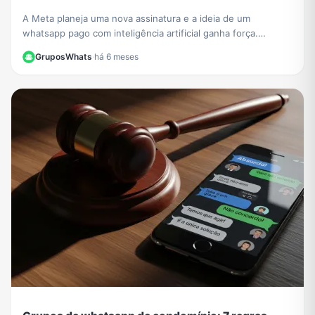
A Meta planeja uma nova assinatura e a ideia de um
whatsapp pago com inteligência artificial ganha força.
Entenda como funcionarão os recursos exclusivos.
GruposWhats
·
há 6 meses