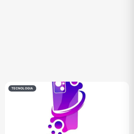
Eventos
Fãs
Figurinhas e Stickers
Filmes e Séries
Frases e Mensagens
Futebol
Games e Jogos
Ganhar Dinheiro
Imobiliária
Investimentos e Finanças
Links
Memes, Engraçados e Zoeira
Moda e Beleza
Música
Namoro
Negócios & Empreendedorismo
TECNOLOGIA
Notícias
Outros
Política
Profissões
Receitas
Redes Sociais
Religião
Shitpost