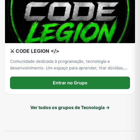
⚔️ CODE LEGION </>
Comunidade dedicada à programação, tecnologia e
desenvolvimento. Um espaço para aprender, tirar dúvidas,
compartilhar conhecimento e evoluir junto com outros
programadores. Grupo ativo: membros inativos podem ser
Entrar no Grupo
removidos. ⚔️💻
Ver todos os grupos de Tecnologia →