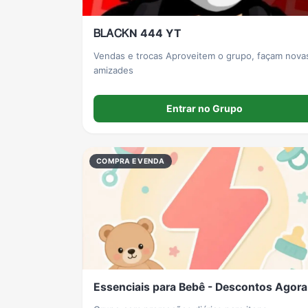
ᏴᏞᎪᏟᏦN 444 YT
Vendas e trocas Aproveitem o grupo, façam nova
amizades
Entrar no Grupo
COMPRA E VENDA
Essenciais para Bebê - Descontos Agora