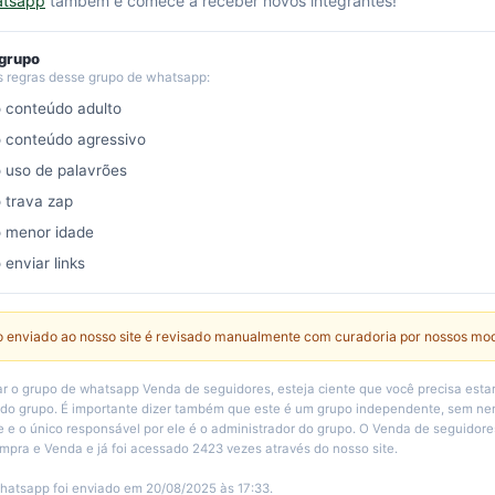
atsapp
também e comece a receber novos integrantes!
 grupo
s regras desse grupo de whatsapp:
o conteúdo adulto
o conteúdo agressivo
o uso de palavrões
o trava zap
o menor idade
 enviar links
 enviado ao nosso site é revisado manualmente com curadoria por nossos mo
r o grupo de whatsapp Venda de seguidores, esteja ciente que você precisa esta
 do grupo. É importante dizer também que este é um grupo independente, sem n
e e o único responsável por ele é o administrador do grupo. O Venda de seguidore
mpra e Venda e já foi acessado 2423 vezes através do nosso site.
hatsapp foi enviado em 20/08/2025 às 17:33.