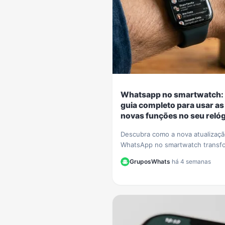
Whatsapp no smartwatch:
guia completo para usar as
novas funções no seu relóg
Descubra como a nova atualizaç
WhatsApp no smartwatch transf
seu relógio! Nosso guia complet
GruposWhats
·
há 4 semanas
mostra como iniciar conversas e
gerenciar chats.