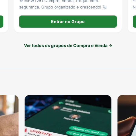
💜 MEWTWO Compre, venda, troque com
*- L
segurança. Grupo organizado e crescendo! 🚀
NORT
*L
40
Entrar no Grupo
compras
n
Ver todos os grupos de Compra e Venda →