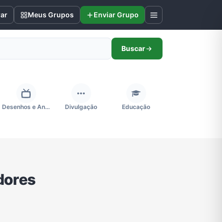
rar
Meus Grupos
Enviar Grupo
Buscar
Desenhos e Animes
Divulgação
Educação
Futebol
Games e Jogos
Ganhar Dinheiro
dores
Negócios & Empreendedorismo
Notícias
Outros