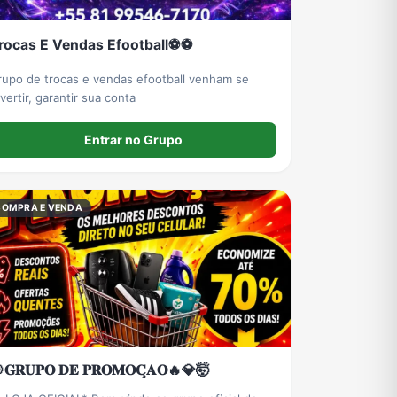
rocas E Vendas Efootball⚽⚽
rupo de trocas e vendas efootball venham se
ivertir, garantir sua conta
Entrar no Grupo
COMPRA E VENDA
𝐆𝐑𝐔𝐏𝐎 𝐃𝐄 𝐏𝐑𝐎𝐌𝐎𝐂̧𝐀𝐎🔥💎🤯