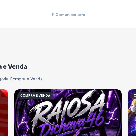
🚩 Comunicar erro
a e Venda
goria Compra e Venda
COMPRA E VENDA