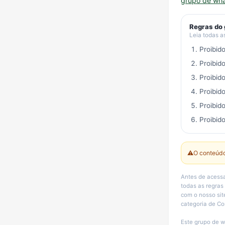
grupo de wh
Regras do
Leia todas a
Proibid
Proibid
Proibid
Proibid
Proibid
Proibido
⚠️
O conteúdo
Antes de acessa
todas as regras
com o nosso sit
categoria de Co
Este grupo de w