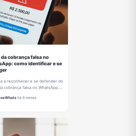
 da cobrança falsa no
App: como identificar e se
ger
a a reconhecer e se defender do
da cobrança falsa no WhatsApp.
cas essenciais para proteger
posWhats
·
há 6 meses
dos e evitar prejuízos
iros.