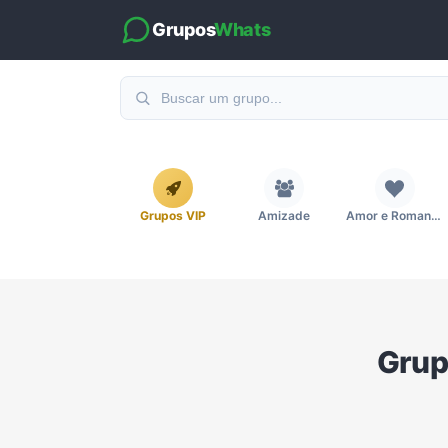
Grupos
Whats
Grupos VIP
Amizade
Amor e Romance
Emagrecimento e Perda de Peso
Esportes
Eventos
Grup
Imobiliária
Investimentos e Finanças
Links