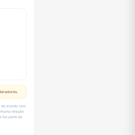
deradores.
r de acordo com
enhuma relação
s faz parte da