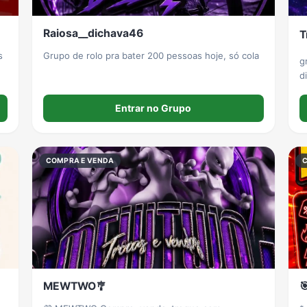
Raiosa__dichava46
T
s
Grupo de rolo pra bater 200 pessoas hoje, só cola
g
d
Entrar no Grupo
COMPRA E VENDA
MEWTWO🎐
