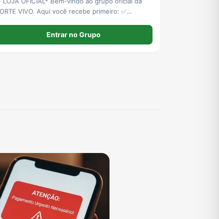
OJA OFICIAL* Bem-vindo ao grupo oficial da
E VIVO. Aqui você recebe primeiro: ✅
ançamentos Exclusivos* ✅ *DESCONTOS DE ATÉ
% OFF* só pra membros ✅ *FRETE GRÁTIS* em
Entrar no Grupo
 ✅ *ESTOQUE LIMITADO* - Edições que
ão voltam.