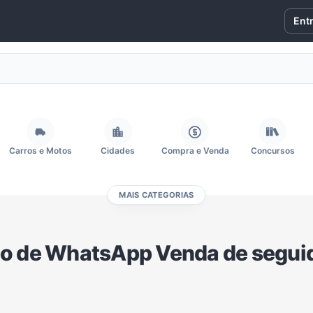
Ent
Carros e Motos
Cidades
Compra e Venda
Concursos
MAIS CATEGORIAS
Fãs
Figurinhas e Stickers
Filmes e Séries
Frases e Mensagens
o de WhatsApp Venda de segui
Memes, Engraçados e Zoeira
Moda e Beleza
Música
Namoro