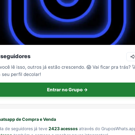
 seguidores
ocê lê isso, outros já estão crescendo. 😱 Vai ficar pra trás? 
 seu perfil decolar!
Entrar no Grupo →
atsapp de Compra e Venda
a de seguidores já teve
2423 acessos
através do GruposWhats.ap