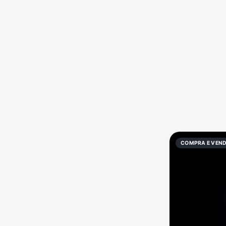
Política
Profissões
Receitas
Vídeos
COMPRA E VEN