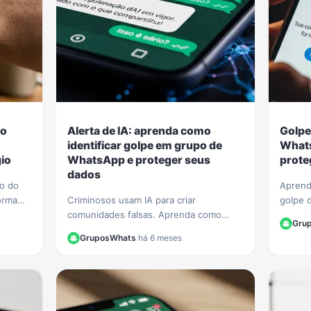
 o
Alerta de IA: aprenda como
Golpe
identificar golpe em grupo de
Whats
io
WhatsApp e proteger seus
prote
dados
ão do
Aprend
orma
Criminosos usam IA para criar
golpe 
o
comunidades falsas. Aprenda como
Veja di
Gru
identificar golpe em grupo de WhatsApp
seus da
GruposWhats
·
há 6 meses
e proteja seus dados de fraudes
finance
sofisticadas.