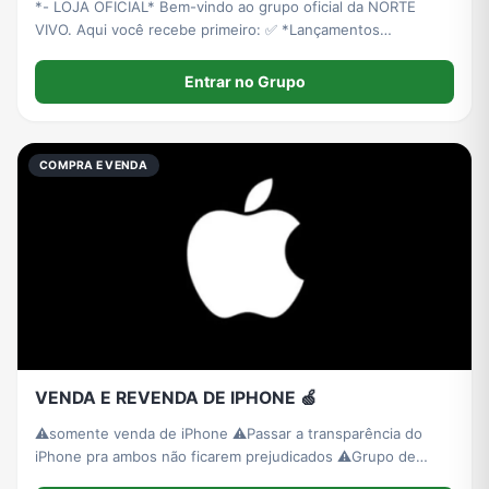
*- LOJA OFICIAL* Bem-vindo ao grupo oficial da NORTE
VIVO. Aqui você recebe primeiro: ✅ *Lançamentos
Exclusivos* ✅ *DESCONTOS DE ATÉ 40% OFF* só pra
membros ✅ *FRETE GRÁTIS* em compras ✅ *ESTOQUE
Entrar no Grupo
LIMITADO* - Edições que não voltam.
COMPRA E VENDA
VENDA E REVENDA DE IPHONE 🍏
⚠️somente venda de iPhone ⚠️Passar a transparência do
iPhone pra ambos não ficarem prejudicados ⚠️Grupo de
venda e revenda ⚠️ Proibido iPhones roubados ⚠️Evitem em