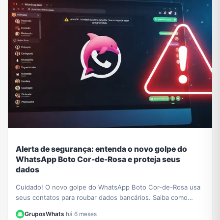
Alerta de segurança: entenda o novo golpe do
WhatsApp Boto Cor-de-Rosa e proteja seus
dados
Cuidado! O novo golpe do WhatsApp Boto Cor-de-Rosa usa
seus contatos para roubar dados bancários. Saiba como
funciona a ameaça e como se proteger.
GruposWhats
·
há 6 meses