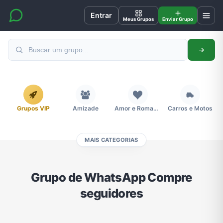
Entrar
Meus Grupos
Enviar Grupo
Grupos VIP
Amizade
Amor e Romance
Carros e Motos
MAIS CATEGORIAS
Cidades
Compra e Venda
Concursos
Desenhos e Animes
Grupo de WhatsApp Compre
seguidores
Divulgação
Educação
Emagrecimento e Perda de Peso
Esportes