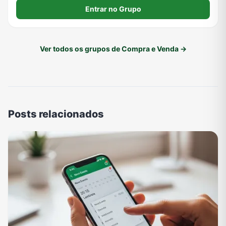
cair em golpes pagamento só no ato da entrega
Entrar no Grupo
Ver todos os grupos de Compra e Venda →
Posts relacionados