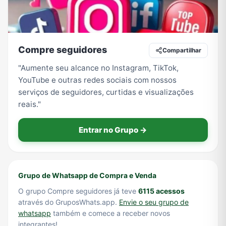
Tecnologia
TV
Vagas de Empregos
Viagem e Turismo
Compre seguidores
Compartilhar
"Aumente seu alcance no Instagram, TikTok,
YouTube e outras redes sociais com nossos
Vídeos
serviços de seguidores, curtidas e visualizações
reais."
Entrar no Grupo →
Grupo de Whatsapp de Compra e Venda
O grupo Compre seguidores já teve
6115 acessos
através do GruposWhats.app.
Envie o seu grupo de
whatsapp
também e comece a receber novos
integrantes!