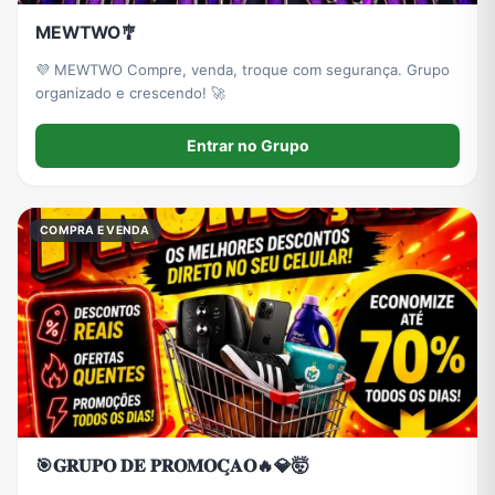
MEWTWO🎐
💜 MEWTWO Compre, venda, troque com segurança. Grupo
organizado e crescendo! 🚀
Entrar no Grupo
COMPRA E VENDA
🎯𝐆𝐑𝐔𝐏𝐎 𝐃𝐄 𝐏𝐑𝐎𝐌𝐎𝐂̧𝐀𝐎🔥💎🤯