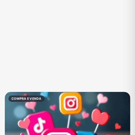
Eventos
Fãs
Figurinhas e Stickers
Filmes e Séries
Frases e Mensagens
Futebol
Games e Jogos
Ganhar Dinheiro
Imobiliária
Investimentos e Finanças
Links
Memes, Engraçados e Zoeira
Moda e Beleza
Música
Namoro
Negócios & Empreendedorismo
COMPRA E VENDA
Notícias
Outros
Política
Profissões
Receitas
Redes Sociais
Religião
Shitpost