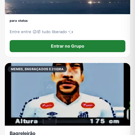
ᵖᵃʳᵃ ˢᵗᵃᵗᵘˢ
Entre entre 😉🤣 tudo liberado 👈
Entrar no Grupo
MEMES, ENGRAÇADOS E ZOEIRA
Bagreleirão