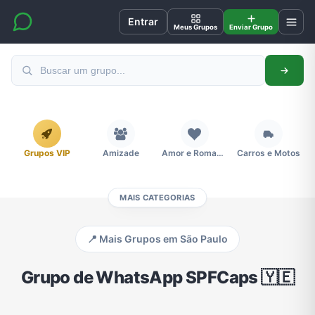
Entrar
Meus Grupos
Enviar Grupo
Grupos VIP
Amizade
Amor e Romance
Carros e Motos
MAIS CATEGORIAS
Cidades
Compra e Venda
Concursos
Desenhos e Animes
📍 Mais Grupos em São Paulo
Divulgação
Educação
Emagrecimento e Perda de Peso
Esportes
Grupo de WhatsApp SPFCaps 🇾🇪