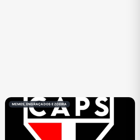
Eventos
Fãs
Figurinhas e Stickers
Filmes e Séries
Frases e Mensagens
Futebol
Games e Jogos
Ganhar Dinheiro
Imobiliária
Investimentos e Finanças
Links
Memes, Engraçados e Zoeira
Moda e Beleza
Música
Namoro
Negócios & Empreendedorismo
MEMES, ENGRAÇADOS E ZOEIRA
Notícias
Outros
Política
Profissões
Receitas
Redes Sociais
Religião
Shitpost