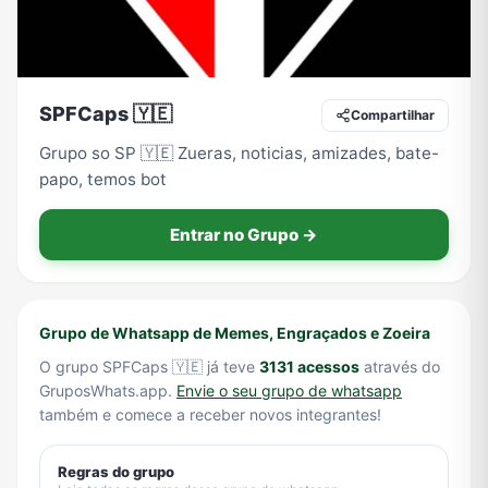
Tecnologia
TV
Vagas de Empregos
Viagem e Turismo
SPFCaps 🇾🇪
Compartilhar
Grupo so SP 🇾🇪 Zueras, noticias, amizades, bate-
Vídeos
papo, temos bot
Entrar no Grupo →
Grupo de Whatsapp de Memes, Engraçados e Zoeira
O grupo SPFCaps 🇾🇪 já teve
3131 acessos
através do
GruposWhats.app.
Envie o seu grupo de whatsapp
também e comece a receber novos integrantes!
Regras do grupo