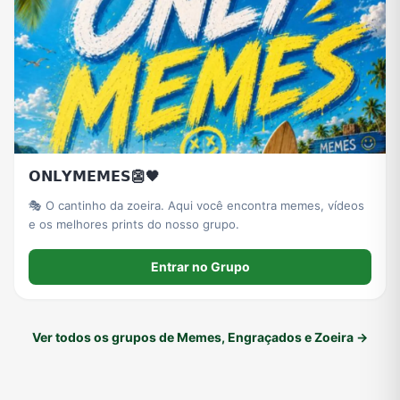
𝗢𝗡𝗟𝗬𝗠𝗘𝗠𝗘𝗦👺🖤
🎭 O cantinho da zoeira. Aqui você encontra memes, vídeos
e os melhores prints do nosso grupo.
Entrar no Grupo
Ver todos os grupos de Memes, Engraçados e Zoeira →