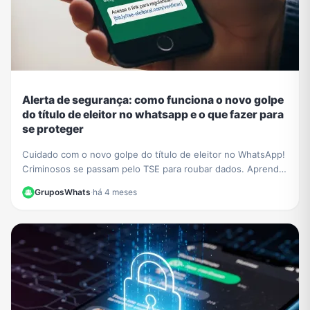
Alerta de segurança: como funciona o novo golpe
do título de eleitor no whatsapp e o que fazer para
se proteger
Cuidado com o novo golpe do título de eleitor no WhatsApp!
Criminosos se passam pelo TSE para roubar dados. Aprenda
a identificar a fraude e proteja-se.
GruposWhats
·
há 4 meses