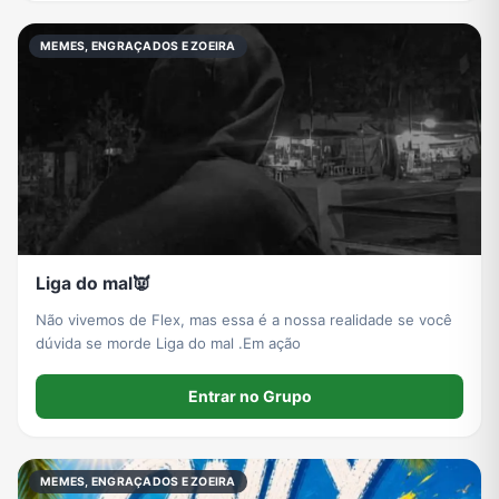
MEMES, ENGRAÇADOS E ZOEIRA
Liga do mal👿
Não vivemos de Flex, mas essa é a nossa realidade se você
dúvida se morde Liga do mal .Em ação
Entrar no Grupo
MEMES, ENGRAÇADOS E ZOEIRA