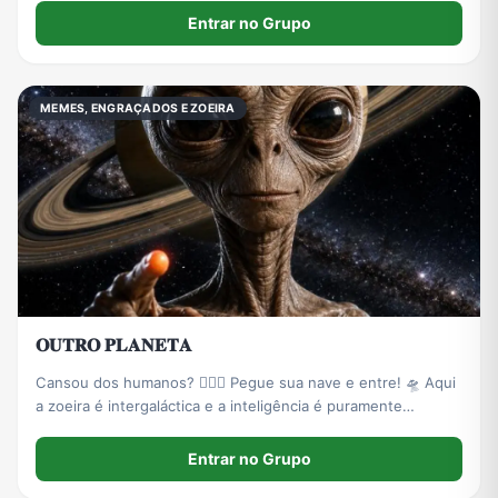
Entrar no Grupo
MEMES, ENGRAÇADOS E ZOEIRA
𝐎𝐔𝐓𝐑𝐎 𝐏𝐋𝐀𝐍𝐄𝐓𝐀
Cansou dos humanos? 🤦🏻‍♂️ Pegue sua nave e entre! 🛸 Aqui
a zoeira é intergaláctica e a inteligência é puramente
artificial. 🤖🚫 Proibido terráqueos normais. ❌
Entrar no Grupo