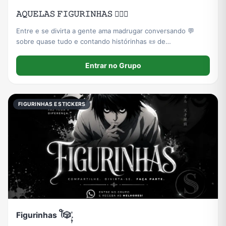
𝙰𝚀𝚄𝙴𝙻𝙰𝚂 𝙵𝙸𝙶𝚄𝚁𝙸𝙽𝙷𝙰𝚂 🙇🏻‍♀️
Entre e se divirta a gente ama madrugar conversando 💬
sobre quase tudo e contando histórinhas 📜 de
acontecimentos ocasionais da nossa life 🩷
Entrar no Grupo
FIGURINHAS E STICKERS
Figurinhas ꪻ🎲ٰ࣭۪࣭.