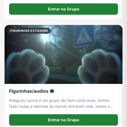
figurinha, Só isso. Entra aqui📍
Entrar no Grupo
FIGURINHAS E STICKERS
Figurinhas/audios 🐝
Amiga eu nunca vi um grupo tão bom como esse, iremos
fazer todas a meninas do mundo entrarem nele, temos o
chat feminino mais lindo do mundo
Entrar no Grupo