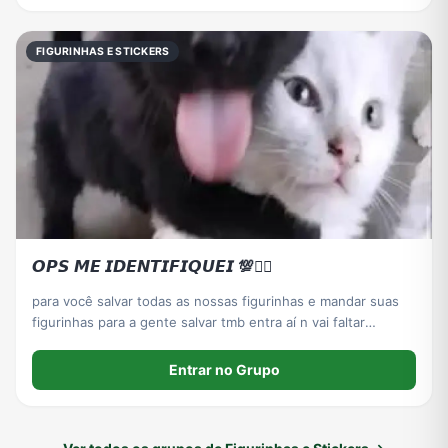
FIGURINHAS E STICKERS
𝙊𝙋𝙎 𝙈𝙀 𝙄𝘿𝙀𝙉𝙏𝙄𝙁𝙄𝙌𝙐𝙀𝙄 💯ᩧ⃨ㅤ
para você salvar todas as nossas figurinhas e mandar suas
figurinhas para a gente salvar tmb entra aí n vai faltar
figurinha pra vc
Entrar no Grupo