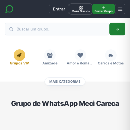
Entrar
Meus Grupos
Enviar Grupo
Grupos VIP
Amizade
Amor e Romance
Carros e Motos
MAIS CATEGORIAS
Cidades
Compra e Venda
Concursos
Desenhos e Animes
Grupo de WhatsApp Meci Careca
Divulgação
Educação
Emagrecimento e Perda de Peso
Esportes