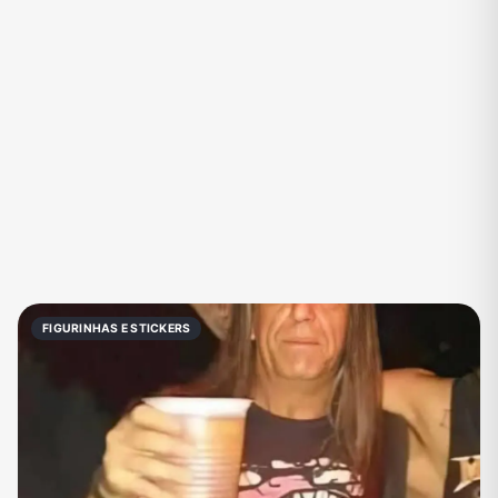
Eventos
Fãs
Figurinhas e Stickers
Filmes e Séries
Frases e Mensagens
Futebol
Games e Jogos
Ganhar Dinheiro
Imobiliária
Investimentos e Finanças
Links
Memes, Engraçados e Zoeira
Moda e Beleza
Música
Namoro
Negócios & Empreendedorismo
FIGURINHAS E STICKERS
Notícias
Outros
Política
Profissões
Receitas
Redes Sociais
Religião
Shitpost