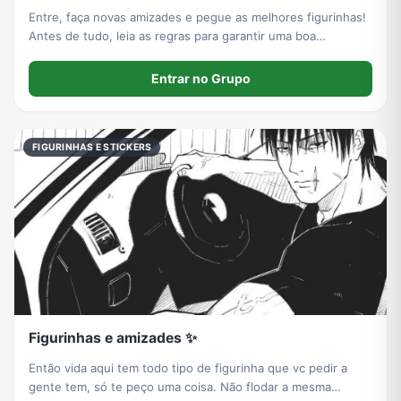
Entre, faça novas amizades e pegue as melhores figurinhas!
Antes de tudo, leia as regras para garantir uma boa
convivência. Divirta-se! ✨️
Entrar no Grupo
FIGURINHAS E STICKERS
Figurinhas e amizades ✨
Então vida aqui tem todo tipo de figurinha que vc pedir a
gente tem, só te peço uma coisa. Não flodar a mesma