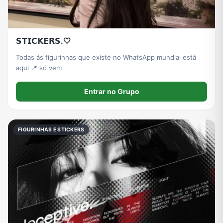
𝗦𝗧𝗜𝗖𝗞𝗘𝗥𝗦.🤍
Todas ás figurinhas que existe no WhatsApp mundial está
aqui 📍 só vem
Entrar no Grupo
FIGURINHAS E STICKERS