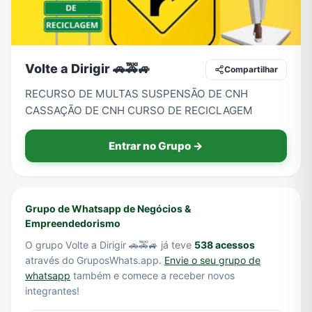
Tecnologia
TV
Vagas de Empregos
Viagem e Turismo
Volte a Dirigir 🚗🚕🚙
Compartilhar
RECURSO DE MULTAS SUSPENSÃO DE CNH
CASSAÇÃO DE CNH CURSO DE RECICLAGEM
Vídeos
Entrar no Grupo →
Grupo de Whatsapp de Negócios &
Empreendedorismo
O grupo Volte a Dirigir 🚗🚕🚙 já teve
538 acessos
através do GruposWhats.app.
Envie o seu grupo de
whatsapp
também e comece a receber novos
integrantes!