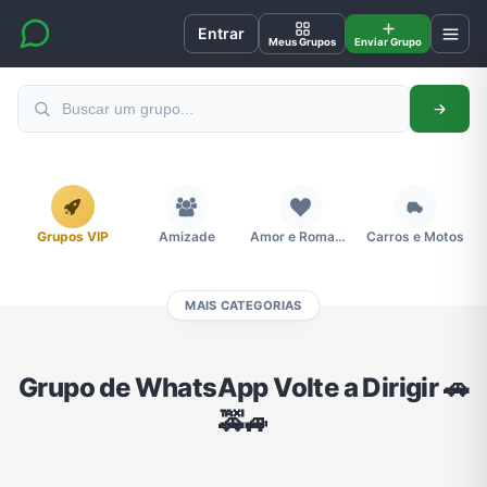
Entrar
Meus Grupos
Enviar Grupo
Grupos VIP
Amizade
Amor e Romance
Carros e Motos
MAIS CATEGORIAS
Cidades
Compra e Venda
Concursos
Desenhos e Animes
Grupo de WhatsApp Volte a Dirigir 🚗
🚕🚙
Divulgação
Educação
Emagrecimento e Perda de Peso
Esportes