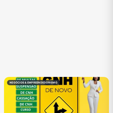
Eventos
Fãs
Figurinhas e Stickers
Filmes e Séries
Frases e Mensagens
Futebol
Games e Jogos
Ganhar Dinheiro
Imobiliária
Investimentos e Finanças
Links
Memes, Engraçados e Zoeira
Moda e Beleza
Música
Namoro
Negócios & Empreendedorismo
NEGÓCIOS & EMPREENDEDORISMO
Notícias
Outros
Política
Profissões
Receitas
Redes Sociais
Religião
Shitpost