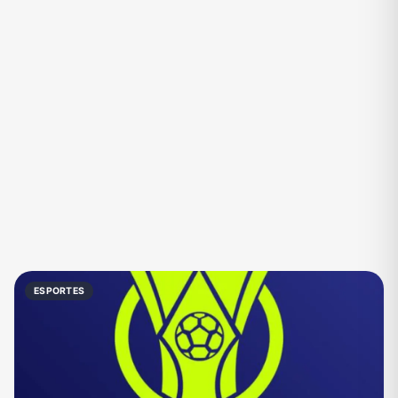
Eventos
Fãs
Figurinhas e Stickers
Filmes e Séries
Frases e Mensagens
Futebol
Games e Jogos
Ganhar Dinheiro
Imobiliária
Investimentos e Finanças
Links
Memes, Engraçados e Zoeira
Moda e Beleza
Música
Namoro
Negócios & Empreendedorismo
ESPORTES
Notícias
Outros
Política
Profissões
Receitas
Redes Sociais
Religião
Shitpost