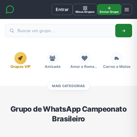
Entrar
Meus Grupos
Enviar Grupo
Grupos VIP
Amizade
Amor e Romance
Carros e Motos
MAIS CATEGORIAS
Cidades
Compra e Venda
Concursos
Desenhos e Animes
Grupo de WhatsApp Campeonato
Brasileiro
Divulgação
Educação
Emagrecimento e Perda de Peso
Esportes