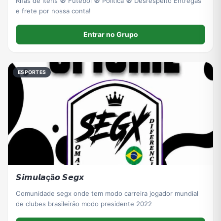
Rifas de ítens 🚫 Futebol 🚫 Política 🚫 Desrespeito Entregas
e frete por nossa conta!
Entrar no Grupo
ESPORTES
𝙎𝙞𝙢𝙪𝙡𝙖çã𝙤 𝙎𝙚𝙜𝙭
Comunidade segx onde tem modo carreira jogador mundial
de clubes brasileirão modo presidente 2022