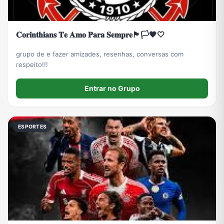
𝐂𝐨𝐫𝐢𝐧𝐭𝐡𝐢𝐚𝐧𝐬 𝐓𝐞 𝐀𝐦𝐨 𝐏𝐚𝐫𝐚 𝐒𝐞𝐦𝐩𝐫𝐞🏴🏳️🖤🤍
grupo de e fazer amizades, resenhas, conversas com
respeito!!!
Entrar no Grupo
ESPORTES