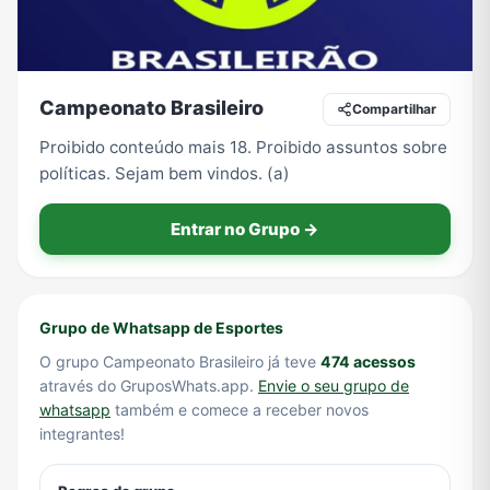
Tecnologia
TV
Vagas de Empregos
Viagem e Turismo
Campeonato Brasileiro
Compartilhar
Proibido conteúdo mais 18. Proibido assuntos sobre
políticas. Sejam bem vindos. (a)
Vídeos
Entrar no Grupo →
Grupo de Whatsapp de Esportes
O grupo Campeonato Brasileiro já teve
474 acessos
através do GruposWhats.app.
Envie o seu grupo de
whatsapp
também e comece a receber novos
integrantes!