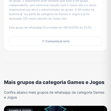
do grupo. É importante dizer também que este é um grupo
independente, sem nenhuma relação com o nosso site e o único
responsável por ele é o administrador do grupo. O 99 noites na
floresta 🍃 faz parte da categoria de Games e Jogos e já foi
acessado 325 vezes através do nosso site.
Este grupo de whatsapp foi enviado em 08/10/2025 às 23:53.
🚩 Comunicar erro
Mais grupos da categoria Games e Jogos
Confira abaixo mais grupos de whatsapp da categoria Games
e Jogos
GAMES E JOGOS