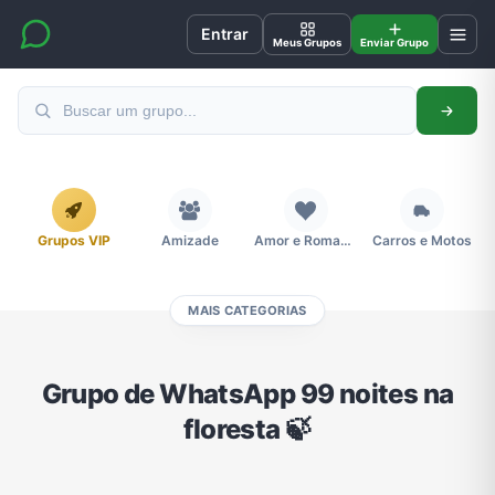
Entrar
Meus Grupos
Enviar Grupo
Grupos VIP
Amizade
Amor e Romance
Carros e Motos
MAIS CATEGORIAS
Cidades
Compra e Venda
Concursos
Desenhos e Animes
Grupo de WhatsApp 99 noites na
floresta 🍃
Divulgação
Educação
Emagrecimento e Perda de Peso
Esportes