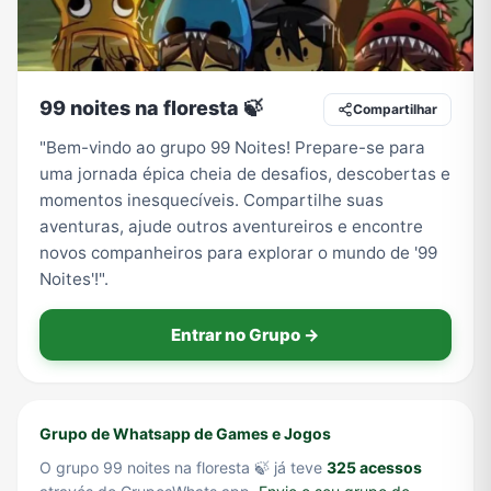
Tecnologia
TV
Vagas de Empregos
Viagem e Turismo
99 noites na floresta 🍃
Compartilhar
"Bem-vindo ao grupo 99 Noites! Prepare-se para
uma jornada épica cheia de desafios, descobertas e
Vídeos
momentos inesquecíveis. Compartilhe suas
aventuras, ajude outros aventureiros e encontre
novos companheiros para explorar o mundo de '99
Noites'!".
Entrar no Grupo →
Grupo de Whatsapp de Games e Jogos
O grupo 99 noites na floresta 🍃 já teve
325 acessos