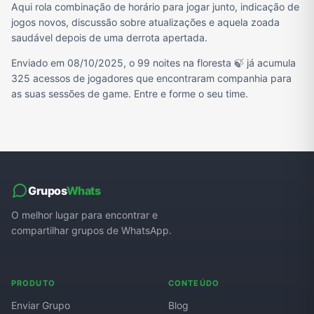
Aqui rola combinação de horário para jogar junto, indicação de
jogos novos, discussão sobre atualizações e aquela zoada
saudável depois de uma derrota apertada.
Enviado em 08/10/2025, o 99 noites na floresta 🍃 já acumula
325 acessos de jogadores que encontraram companhia para
as suas sessões de game. Entre e forme o seu time.
Grupos
Whats
O melhor lugar para encontrar e
compartilhar grupos de WhatsApp.
PRODUTO
CONTEÚDO
Enviar Grupo
Blog