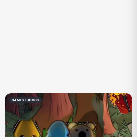
Eventos
Fãs
Figurinhas e Stickers
Filmes e Séries
Frases e Mensagens
Futebol
Games e Jogos
Ganhar Dinheiro
Imobiliária
Investimentos e Finanças
Links
Memes, Engraçados e Zoeira
Moda e Beleza
Música
Namoro
Negócios & Empreendedorismo
GAMES E JOGOS
Notícias
Outros
Política
Profissões
Receitas
Redes Sociais
Religião
Shitpost