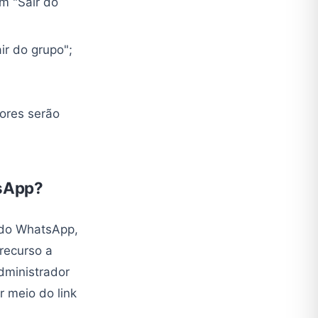
m "Sair do
air do grupo";
ores serão
tsApp?
e do WhatsApp,
recurso a
dministrador
r meio do link