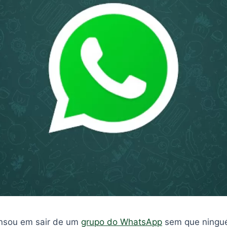
ensou em sair de um
grupo do WhatsApp
sem que ningu