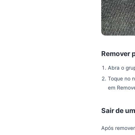
Remover p
Abra o gru
Toque no n
em Remove
Sair de u
Após remover 