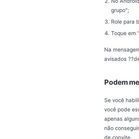
No Android
grupo";
Role para b
Toque em "S
Na mensagem 
avisados ??de
Podem me 
Se você habil
você pode esc
apenas alguns
não conseguir
de convite.