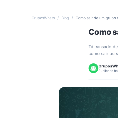
GruposWhats
/
Blog
/
Como sair de um grupo
Como sa
Tá cansado de
como sair ou s
GruposWh
Publicado há 