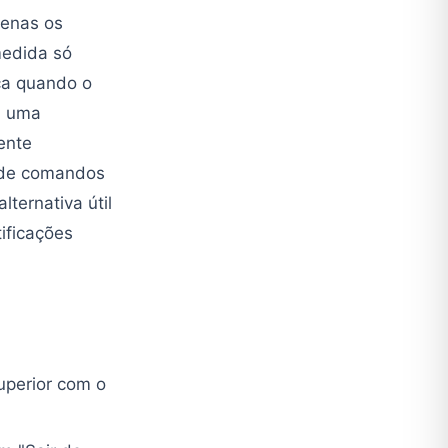
penas os
medida só
ica quando o
á uma
ente
m de comandos
ternativa útil
ificações
uperior com o