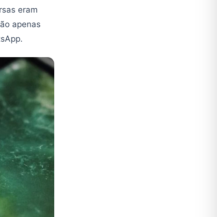
ersas eram
ção apenas
tsApp.