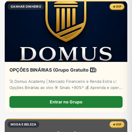
GANHAR DINHEIRO
VIP
OPÇÕES BINÁRIAS (Grupo Gratuito 7️⃣)
🚀 Domus Academy | Mercado Financeiro e Renda Extra 📈
Opções Binárias ao vivo 🎯 Sinais +90%* 💰 Aprenda e opere
com estratégia ✅ Cadastre-se: http://lpevooption.site/
*Risco de perdas.
Entrar no Grupo
MODA E BELEZA
VIP