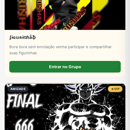
ʄɨɢʊʀɨռɦǟֆ
Bora bora sem enrolação venha participar e compartilhar
suas figurinhas
Entrar no Grupo
AMIZADE
VIP