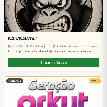
𝐑𝐄𝐏 𝐏𝐑𝐈𝐌𝐀𝐓𝐀™
🦍 REPÚBLICA PRIMATA | +18 🦍 A internet já é um zoológico.
Aqui a gente só oficializou! 😂 Grupo ativo para resenha,
zoeira, memes, stickers e novas amizades. Administração
presente e muita interação. Entre para o bando! 🍌🔥 🔞
Entrar no Grupo
Exclusivo para maiores.
AMIZADE
VIP