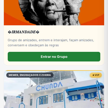
�𝑰𝑹𝑴𝑨𝑵𝑫𝑨𝑫𝑬�
Grupo de amizades, entrem e interajam, façam amizades,
conversem e obedeçam às regras
Entrar no Grupo
MEMES, ENGRAÇADOS E ZOEIRA
VIP