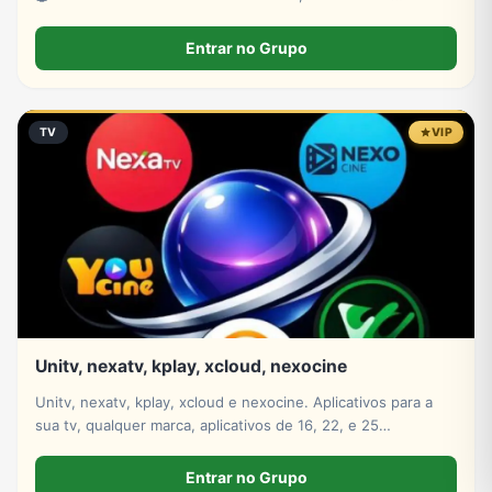
𝘢𝘮𝘪𝘻𝘢𝘥𝘦𝘴 𝘦 𝘱𝘢𝘴𝘴𝘢𝘳 𝘰 𝘵𝘦𝘮𝘱𝘰, 𝘣𝘳𝘰𝘵𝘢🌴
Entrar no Grupo
TV
VIP
Unitv, nexatv, kplay, xcloud, nexocine
Unitv, nexatv, kplay, xcloud e nexocine. Aplicativos para a
sua tv, qualquer marca, aplicativos de 16, 22, e 25
mensalmente só escolher
Entrar no Grupo