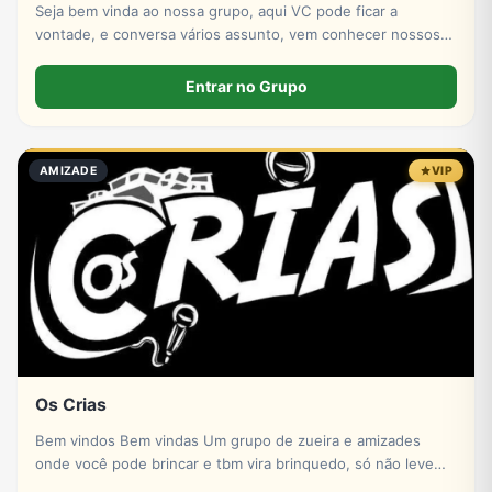
Seja bem vinda ao nossa grupo, aqui VC pode ficar a
vontade, e conversa vários assunto, vem conhecer nossos
grupos e se divirta-se.
Entrar no Grupo
AMIZADE
VIP
Os Crias
Bem vindos Bem vindas Um grupo de zueira e amizades
onde você pode brincar e tbm vira brinquedo, só não levem
pro coração