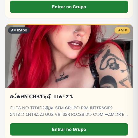
Entrar no Grupo
AMIZADE
VIP
𑇢ᩘ🔥𝛩𝐍 𝐂𝐇𝐀𝐓↯🍒 ⃝⃔‌‌🔥ᶻ 𝗓 𐰁
❍I TΔ N❍ TΣDI❍?🥀 ⃟💫 SΣM GRUP❍ PRΔ INTΣRΔGIR?
ΣNTΔ❍ ΣNTRΔ ΔI QUΣ VΔI SΣR RΣCΣBID❍ C❍M ➦∆M❍R ⃟E
C∆RINH❍ BB💕🫵😏
Entrar no Grupo