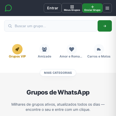
Entrar
Meus Grupos
Enviar Grupo
Grupos VIP
Amizade
Amor e Romance
Carros e Motos
MAIS CATEGORIAS
Cidades
Compra e Venda
Concursos
Desenhos e Animes
Grupos de WhatsApp
Divulgação
Educação
Emagrecimento e Perda de Peso
Esportes
Milhares de grupos ativos, atualizados todos os dias —
encontre o seu e entre com um clique.