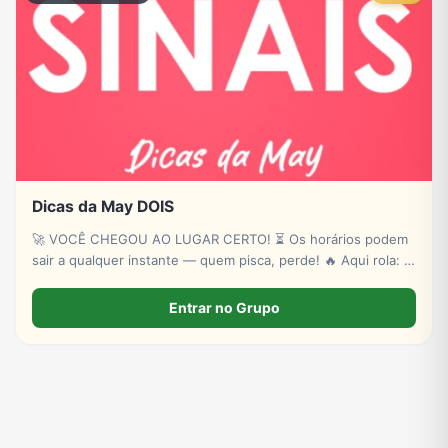
Dicas da May DOIS
🚀 VOCÊ CHEGOU AO LUGAR CERTO! ⏳ Os horários podem
sair a qualquer instante — quem pisca, perde! 🔥 Aqui rola: ✔
Novas plataformas ✔ Sinais estratégicos ✔ Sorteios de p!xs
& bancas ✔ Conteúdo exclusivo
Entrar no Grupo