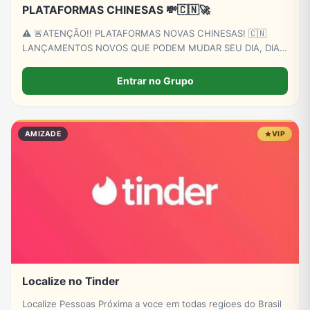
PLATAFORMAS CHINESAS 💸🇨🇳🚀
⚠️ 🚨ATENÇÃO!! PLATAFORMAS NOVAS CHINESAS! 🇨🇳
LANÇAMENTOS NOVOS QUE PODEM MUDAR SEU DIA, DIA!
🍀 FAÇA SUA FEZINHA E GANHE O DIA COM PREMIOS DAS
PLATAFORMAS LANÇADAS NESTE PERFIL 💸💸
Entrar no Grupo
AMIZADE
VIP
Localize no Tinder
Localize Pessoas Próxima a voce em todas regioes do Brasil