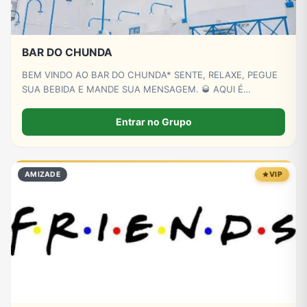
BAR DO CHUNDA
BEM VINDO AO BAR DO CHUNDA* SENTE, RELAXE, PEGUE
SUA BEBIDA E MANDE SUA MENSAGEM. 🥃 AQUI É
SIMPLES, NAO TEM GRUPINHO E TODO MUNDO CONVERSA
E ZOA. EM RELAÇÃO A REGRAS, NÃO TEM A NÃO SER
Entrar no Grupo
MANDAR LINK DE COISA TENDENCIOSA, TODO RESTO E DE
BOA
AMIZADE
VIP