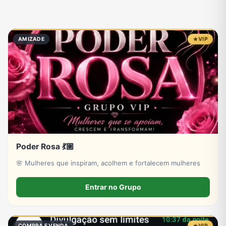
Tecnologia
TV
Vagas de Empregos
Viagem e Turismo
AMIZADE
VIP
Vídeos
Poder Rosa 💃🏼
🌸 Mulheres que inspiram, acolhem e fortalecem mulheres
Entrar no Grupo
COMPRA E VENDA
VIP