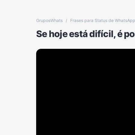
GruposWhats
/
Frases para Status de WhatsAp
Se hoje está difícil, é p