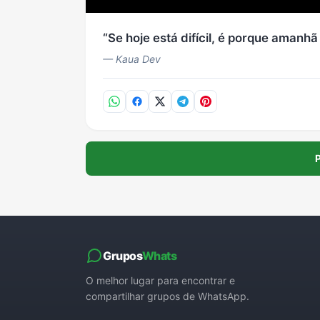
Se hoje está difícil, é porque amanhã 
— Kaua Dev
P
Grupos
Whats
O melhor lugar para encontrar e
compartilhar grupos de WhatsApp.