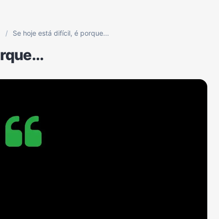
p
/
Se hoje está difícil, é porque...
orque...