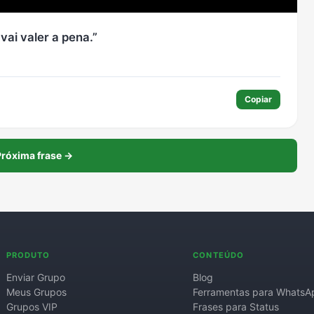
vai valer a pena.
Copiar
róxima frase →
PRODUTO
CONTEÚDO
Enviar Grupo
Blog
Meus Grupos
Ferramentas para WhatsA
Grupos VIP
Frases para Status