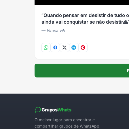
Quando pensar em desistir de tudo ol
ainda vai conquistar se não desistir🙏
— Vitoria vih
P
Grupos
Whats
O melhor lugar para encontrar e
compartilhar grupos de WhatsApp.