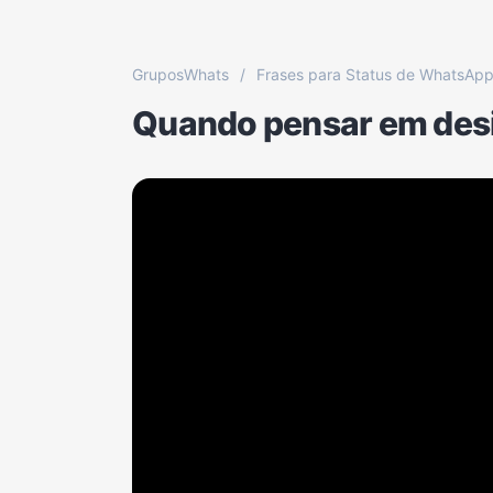
GruposWhats
/
Frases para Status de WhatsAp
Quando pensar em desist