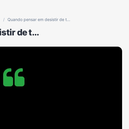
p
/
Quando pensar em desistir de t...
ir de t...