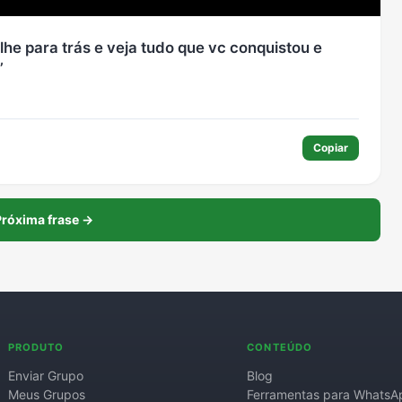
he para trás e veja tudo que vc conquistou e
Copiar
róxima frase →
PRODUTO
CONTEÚDO
Enviar Grupo
Blog
Meus Grupos
Ferramentas para WhatsA