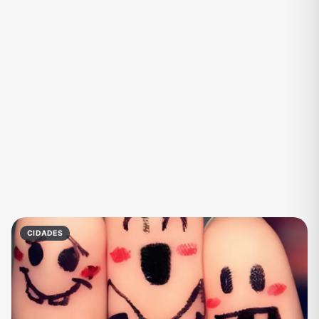
Eventos
Fãs
Figurinhas e Stickers
Filmes e Séries
Frases e Mensagens
Futebol
Games e Jogos
Ganhar Dinheiro
Imobiliária
Investimentos e Finanças
Links
Memes, Engraçados e Zoeira
Moda e Beleza
Música
Namoro
Negócios & Empreendedorismo
CIDADES
Notícias
Outros
Política
Profissões
Receitas
Redes Sociais
Religião
Shitpost