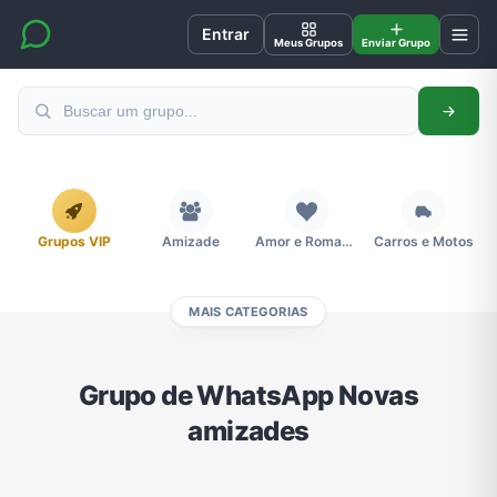
Entrar
Meus Grupos
Enviar Grupo
Grupos VIP
Amizade
Amor e Romance
Carros e Motos
MAIS CATEGORIAS
Cidades
Compra e Venda
Concursos
Desenhos e Animes
Grupo de WhatsApp Novas
amizades
Divulgação
Educação
Emagrecimento e Perda de Peso
Esportes