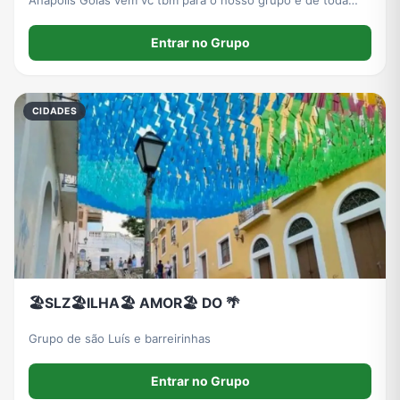
Anápolis Goiás vem vc tbm para o nosso grupo e de toda
região de Goiás
Entrar no Grupo
CIDADES
🏖️SLZ🏖️ILHA🏖️ AMOR🏖️ DO 🌴
Grupo de são Luís e barreirinhas
Entrar no Grupo