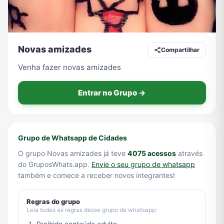
Tecnologia
TV
Vagas de Empregos
Viagem e Turismo
Novas amizades
Compartilhar
Venha fazer novas amizades
Vídeos
Entrar no Grupo →
Grupo de Whatsapp de Cidades
O grupo Novas amizades já teve
4075 acessos
através
do GruposWhats.app.
Envie o seu grupo de whatsapp
também e comece a receber novos integrantes!
Regras do grupo
Leia todas as regras desse grupo de whatsapp: