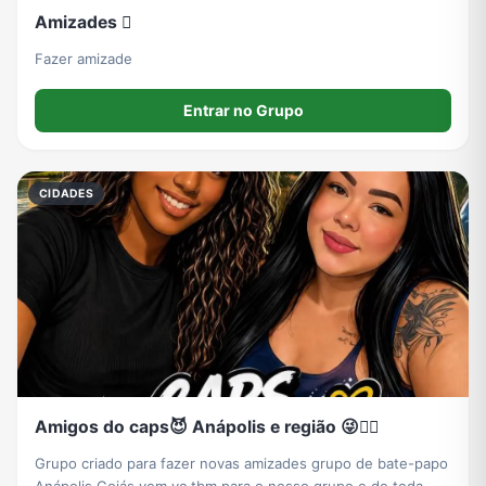
Amizades 🫯
Fazer amizade
Entrar no Grupo
CIDADES
Amigos do caps😈 Anápolis e região 😜❤️‍🔥
Grupo criado para fazer novas amizades grupo de bate-papo