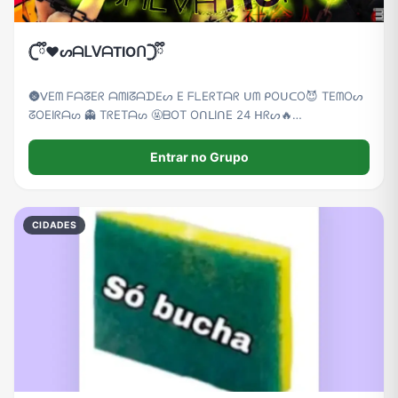
𓊆ྀི❤︎ᔕᗩᒪᐯᗩTIOᑎ𓊇ྀི
🌚ᐯ͏E͏ᗰ ͏ᖴ͏ᗩ͏ᘔ͏E͏ᖇ ͏ᗩ͏ᗰ͏I͏ᘔ͏ᗩ͏ᗪ͏E͏ᔕ ͏E ͏ᖴ͏ᒪ͏E͏ᖇ͏T͏ᗩ͏ᖇ ͏ᑌ͏ᗰ ͏ᑭ͏O͏ᑌ͏ᑕ͏O😈 ͏T͏E͏ᗰ͏O͏ᔕ
͏ᘔ͏O͏E͏I͏ᖇ͏ᗩ͏ᔕ ͏👻 T͏ᖇ͏E͏T͏ᗩ͏ᔕ 🤬ᗷ͏O͏T ͏O͏ᑎ͏ᒪ͏I͏ᑎ͏E 24 ͏ᕼ͏ᖇ͏ᔕ🔥
͏ᖴ͏I͏G͏ᑌ͏ᖇ͏I͏ᑎ͏ᕼ͏ᗩ͏ᔕ ͏💤ᗰ͏ᑌ͏I͏T͏ᗩ͏ᔕ ͏ᗰ͏E͏ᑎ͏I͏ᑎ͏ᗩ͏ᔕ ͏😍😻
Entrar no Grupo
CIDADES