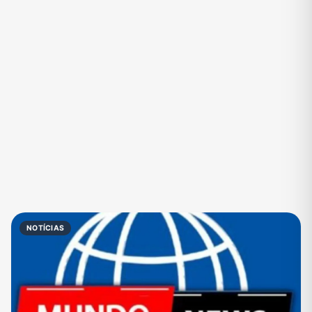
Eventos
Fãs
Figurinhas e Stickers
Filmes e Séries
Frases e Mensagens
Futebol
Games e Jogos
Ganhar Dinheiro
Imobiliária
Investimentos e Finanças
Links
Memes, Engraçados e Zoeira
Moda e Beleza
Música
Namoro
Negócios & Empreendedorismo
NOTÍCIAS
Notícias
Outros
Política
Profissões
Receitas
Redes Sociais
Religião
Shitpost