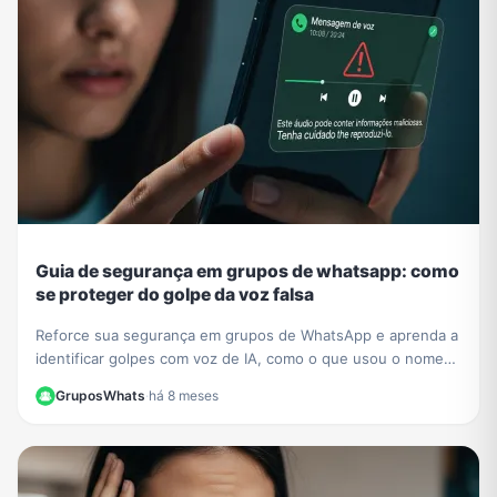
Guia de segurança em grupos de whatsapp: como
se proteger do golpe da voz falsa
Reforce sua segurança em grupos de WhatsApp e aprenda a
identificar golpes com voz de IA, como o que usou o nome
de César Tralli. Proteja-se de fakes.
GruposWhats
·
há 8 meses