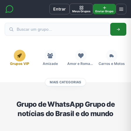
Entrar
Meus Grupos
Enviar Grupo
Grupos VIP
Amizade
Amor e Romance
Carros e Motos
MAIS CATEGORIAS
Cidades
Compra e Venda
Concursos
Desenhos e Animes
Grupo de WhatsApp Grupo de
notícias do Brasil e do mundo
Divulgação
Educação
Emagrecimento e Perda de Peso
Esportes