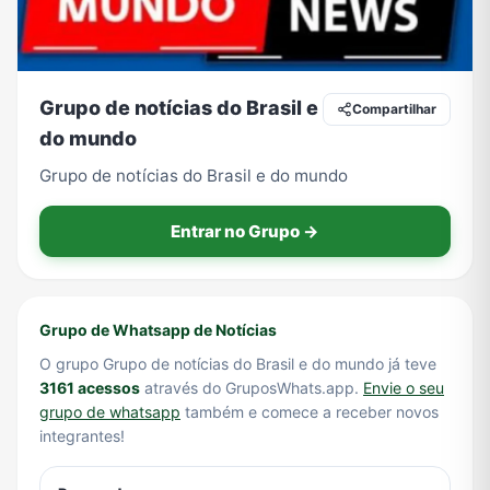
Tecnologia
TV
Vagas de Empregos
Viagem e Turismo
Grupo de notícias do Brasil e
Compartilhar
do mundo
Grupo de notícias do Brasil e do mundo
Vídeos
Entrar no Grupo →
Grupo de Whatsapp de Notícias
O grupo Grupo de notícias do Brasil e do mundo já teve
3161 acessos
através do GruposWhats.app.
Envie o seu
grupo de whatsapp
também e comece a receber novos
integrantes!