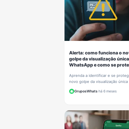
Alerta: como funciona o n
golpe da visualização única
WhatsApp e como se prote
Aprenda a identificar e se prote
novo golpe da visualização única
WhatsApp. Criminosos usam o r
GruposWhats
·
há 6 meses
para extorquir vítimas. Saiba como