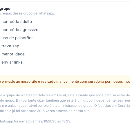
 grupo
s regras desse grupo de whatsapp:
o conteúdo adulto
o conteúdo agressivo
o uso de palavrões
o trava zap
o menor idade
 enviar links
 enviado ao nosso site é revisado manualmente com curadoria por nossos mo
r o grupo de whatsapp Notícias em Geral, esteja ciente que você precisa estar d
 do grupo. É importante dizer também que este é um grupo independente, sem n
e e o único responsável por ele é o administrador do grupo. O Notícias em Geral f
ícias e já foi acessado 3018 vezes através do nosso site.
hatsapp foi enviado em 22/10/2025 às 13:23.