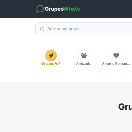
Grupos
Whats
Grupos VIP
Amizade
Amor e Romance
Emagrecimento e Perda de Peso
Esportes
Eventos
Gru
Imobiliária
Investimentos e Finanças
Links