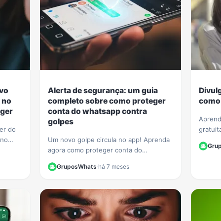
ovo
Alerta de segurança: um guia
Divul
 no
completo sobre como proteger
como 
ger
conta do whatsapp contra
Aprend
golpes
ger do
gratuit
 no
Um novo golpe circula no app! Aprenda
WhatsA
Gru
ecurso
agora como proteger conta do
membro
 agir.
whatsapp contra golpes e evite que
de Wha
GruposWhats
·
há 7 meses
seus dados e contatos sejam roubados.
Veja nosso guia.