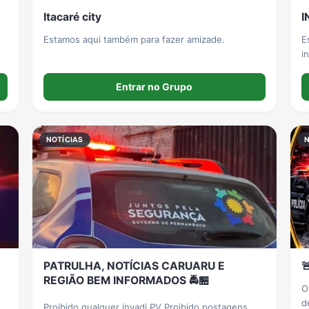
Itacaré city
I
Estamos aqui também para fazer amizade.
E
i
so
e
Entrar no Grupo
A
R
NOTÍCIAS
PATRULHA, NOTÍCIAS CARUARU E

REGIÃO BEM INFORMADOS 🚔🏪
O
d
Proibido qualquer invadi PV Proibido postagens