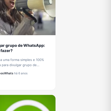
gar grupo de WhatsApp:
fazer?
a uma forma simples e 100%
a para divulgar grupo de
pp e receber diariamente novos
posWhats
·
há 6 anos
s e participantes no seu grupo
tsApp.