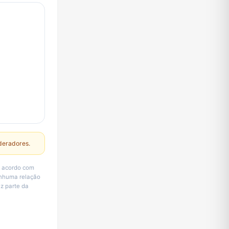
deradores.
e acordo com
enhuma relação
az parte da