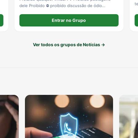
t
dele Proibido ⛔ proibido discussão de ódio
s
profissional acessa já nosso canal de Caruaru
A
Pernambuco
Entrar no Grupo
Ver todos os grupos de Notícias →