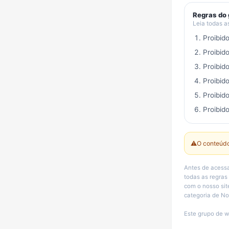
Regras do
Leia todas a
Proibid
Proibid
Proibid
Proibid
Proibid
Proibido
⚠️
O conteúdo
Antes de acessa
todas as regras
com o nosso sit
categoria de Not
Este grupo de w