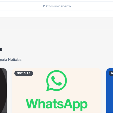
🚩 Comunicar erro
s
oria Notícias
NOTÍCIAS