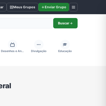
rar
Meus Grupos
Enviar Grupo
Buscar
Desenhos e Animes
Divulgação
Educação
Futebol
Games e Jogos
Ganhar Dinheiro
eral
Negócios & Empreendedorismo
Notícias
Outros