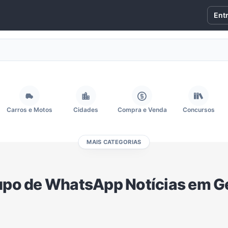
Ent
Carros e Motos
Cidades
Compra e Venda
Concursos
MAIS CATEGORIAS
Fãs
Figurinhas e Stickers
Filmes e Séries
Frases e Mensagens
po de WhatsApp Notícias em G
Memes, Engraçados e Zoeira
Moda e Beleza
Música
Namoro