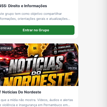
NSS: Direito e Informações
ste grupo tem como objetivo compartilhar
nformações, orientações gerais e atualizações
bre o INSS e o Direito Previdenciário. Aqui você
ncontrará conteúdos sobre: ✅ Aposentadorias; ✅
Entrar no Grupo
uxílios do INSS; ✅ Benefícios previdenciários; ✅
evisões
NOTÍCIAS
 Notícias Do Nordeste
 que a mídia não mostra. Vídeos, áudios e alertas
e violência e insegurança em Pernambuco em