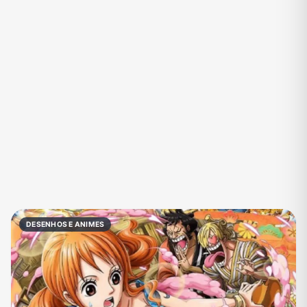
Eventos
Fãs
Figurinhas e Stickers
Filmes e Séries
Frases e Mensagens
Futebol
Games e Jogos
Ganhar Dinheiro
Imobiliária
Investimentos e Finanças
Links
Memes, Engraçados e Zoeira
Moda e Beleza
Música
Namoro
Negócios & Empreendedorismo
DESENHOS E ANIMES
Notícias
Outros
Política
Profissões
Receitas
Redes Sociais
Religião
Shitpost