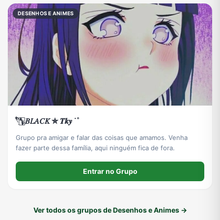
DESENHOS E ANIMES
𓍢ִ໋🀦𝐵𝐿𝐴𝐶𝐾 ✮ 𝑻𝒌𝒚 ˙˚
Grupo pra amigar e falar das coisas que amamos. Venha
fazer parte dessa família, aqui ninguém fica de fora.
Entrar no Grupo
Ver todos os grupos de Desenhos e Animes →