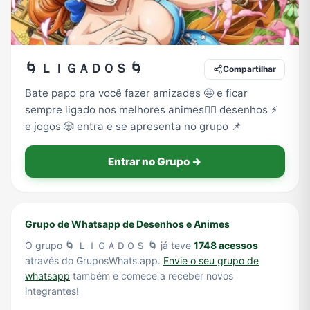
Tecnologia
TV
Vagas de Empregos
Viagem e Turismo
🌀 ＬＩＧＡＤＯＳ 🌀
Compartilhar
Bate papo pra você fazer amizades 🤩 e ficar
sempre ligado nos melhores animes🙂‍↕ desenhos ⚡
Vídeos
e jogos 🎲 entra e se apresenta no grupo 📌
Entrar no Grupo →
Grupo de Whatsapp de Desenhos e Animes
O grupo 🌀 ＬＩＧＡＤＯＳ 🌀 já teve
1748 acessos
através do GruposWhats.app.
Envie o seu grupo de
whatsapp
também e comece a receber novos
integrantes!