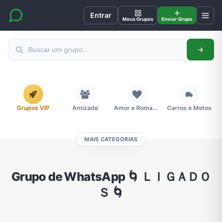
Entrar
Meus Grupos
Enviar Grupo
Grupos VIP
Amizade
Amor e Romance
Carros e Motos
MAIS CATEGORIAS
Cidades
Compra e Venda
Concursos
Desenhos e Animes
Grupo de WhatsApp 🌀 ＬＩＧＡＤＯ
Ｓ 🌀
Divulgação
Educação
Emagrecimento e Perda de Peso
Esportes