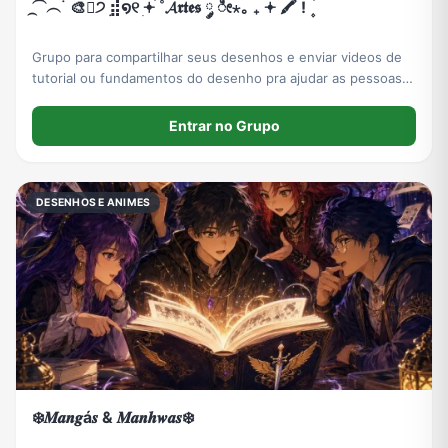
⏜᷼︵ ࣪ 🎨🫟੭ ࣭⣾໑୧ ׅ𖥔ׄ ˚𝓐𝖗𝖙𝖊𝖘 ༘ ೀ⋆｡ ₊ 𖥔 🖍️ ! ۪ ׄ
Grupo para compartilhar seus desenhos e enviar videos de
tutorial ou fundamentos do desenho pra ajudar as pessoas
que querem aprender ou ainda estão aprendendo a
desenhar.
Entrar no Grupo
DESENHOS E ANIMES
❄️𝑴𝒂𝒏𝒈á𝒔 & 𝑴𝒂𝒏𝒉𝒘𝒂𝒔❄️