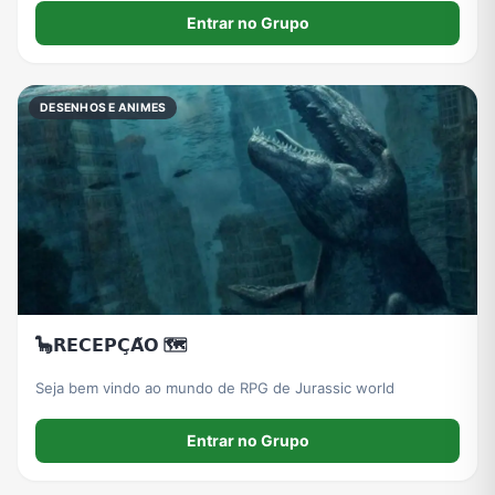
quiser.
Entrar no Grupo
DESENHOS E ANIMES
🦕𝗥𝗘𝗖𝗘𝗣𝗖̧𝗔̃𝗢 🗺️
Seja bem vindo ao mundo de RPG de Jurassic world
Entrar no Grupo