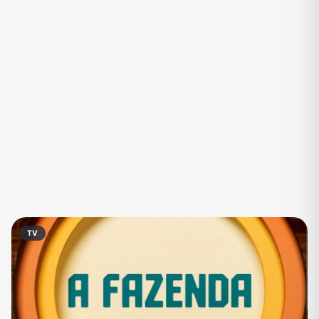
Eventos
Fãs
Figurinhas e Stickers
Filmes e Séries
Frases e Mensagens
Futebol
Games e Jogos
Ganhar Dinheiro
Imobiliária
Investimentos e Finanças
Links
Memes, Engraçados e Zoeira
Moda e Beleza
Música
Namoro
Negócios & Empreendedorismo
TV
Notícias
Outros
Política
Profissões
Receitas
Redes Sociais
Religião
Shitpost