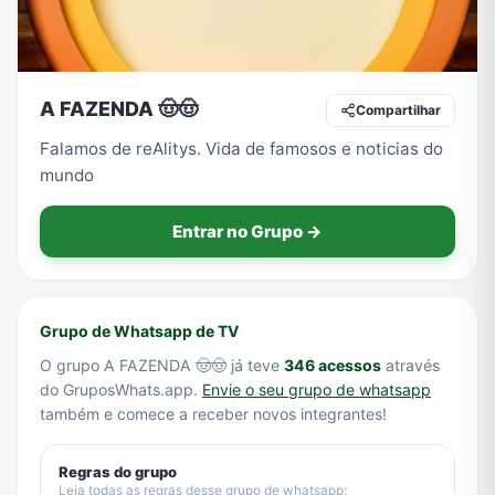
Tecnologia
TV
Vagas de Empregos
Viagem e Turismo
A FAZENDA 🤠🤠
Compartilhar
Falamos de reAlitys. Vida de famosos e noticias do
mundo
Vídeos
Entrar no Grupo →
Grupo de Whatsapp de TV
O grupo A FAZENDA 🤠🤠 já teve
346 acessos
através
do GruposWhats.app.
Envie o seu grupo de whatsapp
também e comece a receber novos integrantes!
Regras do grupo
Leia todas as regras desse grupo de whatsapp: