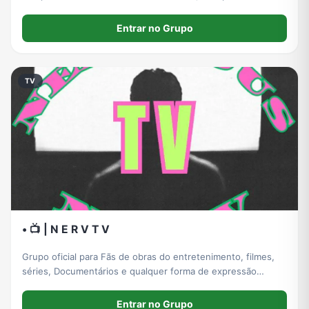
🎬 filmes, 🎥 séries e 👶 conteúdo infantil. Atendimento
rápido e suporte dedicado. Venha aproveitar!
Entrar no Grupo
TV
• 📺 | N E R V T V
Grupo oficial para Fãs de obras do entretenimento, filmes,
séries, Documentários e qualquer forma de expressão
audiovisual e cinematográfica! Aqui conversamos sobre
diretores, produções, sagas,e mais!
Entrar no Grupo