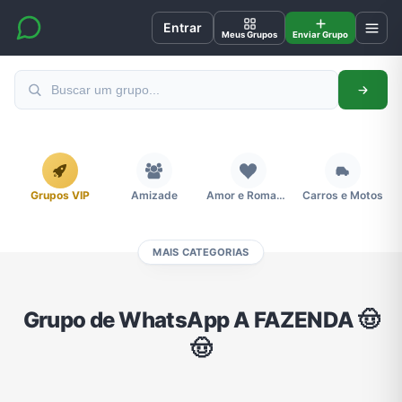
Entrar
Meus Grupos
Enviar Grupo
Grupos VIP
Amizade
Amor e Romance
Carros e Motos
MAIS CATEGORIAS
Cidades
Compra e Venda
Concursos
Desenhos e Animes
Grupo de WhatsApp A FAZENDA 🤠
🤠
Divulgação
Educação
Emagrecimento e Perda de Peso
Esportes