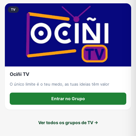
TV
Ociñi TV
O único limite é o teu medo, as tuas ideias têm valor
Entrar no Grupo
Ver todos os grupos de TV →