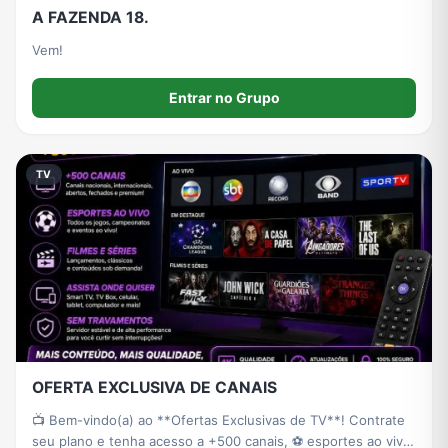
A FAZENDA 18.
Vem!
Entrar no Grupo
TV
OFERTA EXCLUSIVA DE CANAIS
📺 Bem-vindo(a) ao **Ofertas Exclusivas de TV**! Contrate
seu plano e tenha acesso a +500 canais, ⚽ esportes ao vivo,