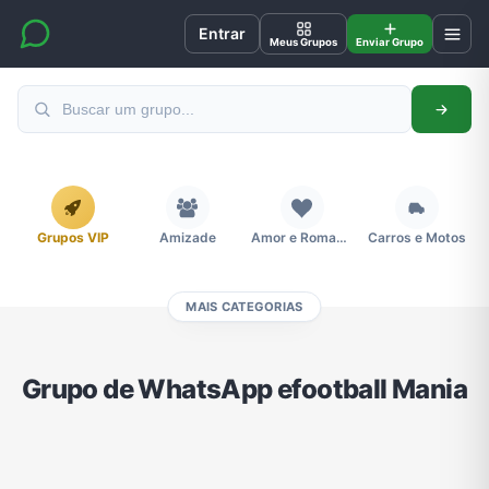
Entrar
Meus Grupos
Enviar Grupo
Grupos VIP
Amizade
Amor e Romance
Carros e Motos
MAIS CATEGORIAS
Cidades
Compra e Venda
Concursos
Desenhos e Animes
Grupo de WhatsApp efootball Mania
Divulgação
Educação
Emagrecimento e Perda de Peso
Esportes