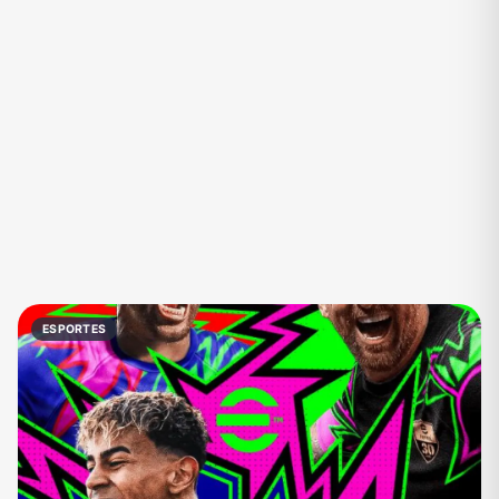
Eventos
Fãs
Figurinhas e Stickers
Filmes e Séries
Frases e Mensagens
Futebol
Games e Jogos
Ganhar Dinheiro
Imobiliária
Investimentos e Finanças
Links
Memes, Engraçados e Zoeira
Moda e Beleza
Música
Namoro
Negócios & Empreendedorismo
ESPORTES
Notícias
Outros
Política
Profissões
Receitas
Redes Sociais
Religião
Shitpost