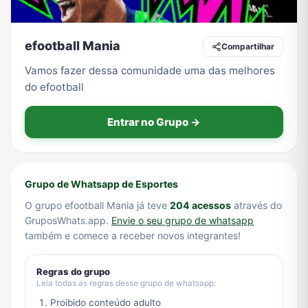
efootball Mania
Compartilhar
Tecnologia
TV
Vagas de Empregos
Viagem e Turismo
Vamos fazer dessa comunidade uma das melhores
do efootball
Vídeos
Entrar no Grupo →
Grupo de Whatsapp de Esportes
O grupo efootball Mania já teve
204 acessos
através do
GruposWhats.app.
Envie o seu grupo de whatsapp
também e comece a receber novos integrantes!
Regras do grupo
Leia todas as regras desse grupo de whatsapp:
Proibido conteúdo adulto