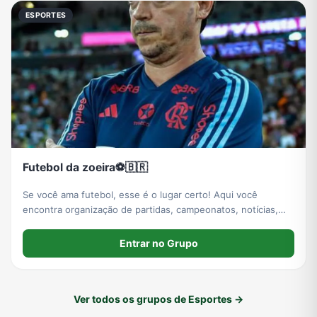
ESPORTES
Futebol da zoeira⚽️🇧🇷
Se você ama futebol, esse é o lugar certo! Aqui você
encontra organização de partidas, campeonatos, notícias,
resenhas, dicas e uma galera apaixonada pelo esporte. Seja
para jogar, acompanhar ou fazer novas amizade
Entrar no Grupo
Ver todos os grupos de Esportes →