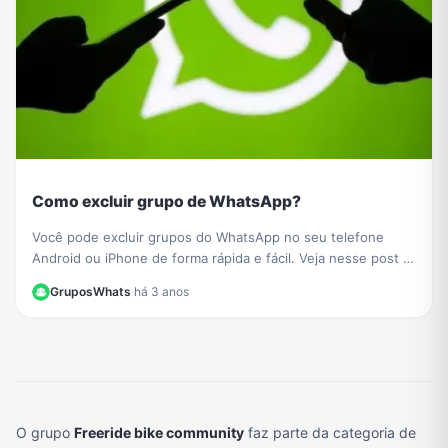
Como excluir grupo de WhatsApp?
Você pode excluir grupos do WhatsApp no ​​seu telefone
Android ou iPhone de forma rápida e fácil. Veja nesse post o
passo a passo de como fazer.
GruposWhats
·
há 3 anos
O grupo
Freeride bike community
faz parte da categoria de