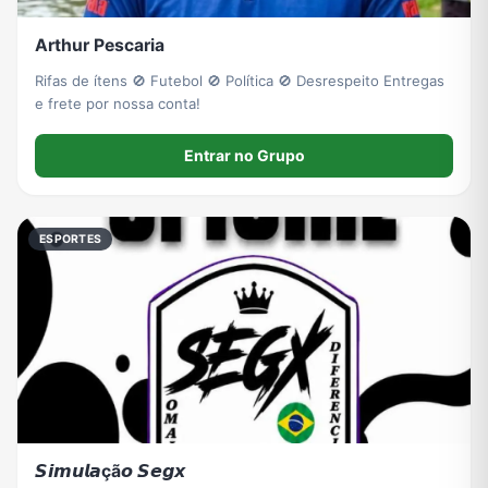
Arthur Pescaria
Rifas de ítens 🚫 Futebol 🚫 Política 🚫 Desrespeito Entregas
e frete por nossa conta!
Entrar no Grupo
ESPORTES
𝙎𝙞𝙢𝙪𝙡𝙖çã𝙤 𝙎𝙚𝙜𝙭