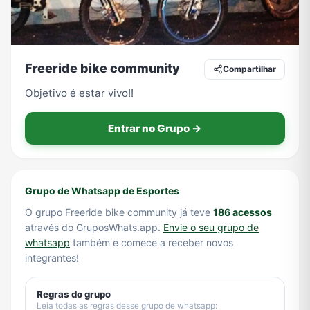
Tecnologia
TV
Vagas de Empregos
Viagem e Turismo
Freeride bike community
Compartilhar
Objetivo é estar vivo!!
Vídeos
Entrar no Grupo →
Grupo de Whatsapp de Esportes
O grupo Freeride bike community já teve
186 acessos
através do GruposWhats.app.
Envie o seu grupo de
whatsapp
também e comece a receber novos
integrantes!
Regras do grupo
Leia todas as regras desse grupo de whatsapp: