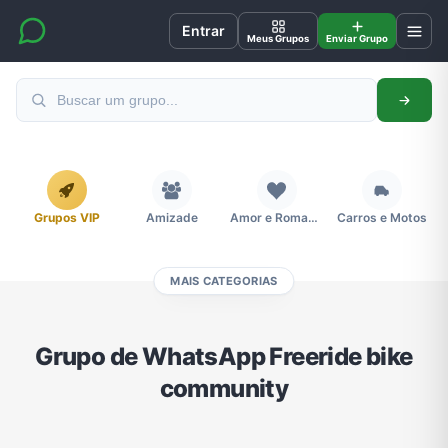
Entrar
Meus Grupos
Enviar Grupo
Grupos VIP
Amizade
Amor e Romance
Carros e Motos
MAIS CATEGORIAS
Cidades
Compra e Venda
Concursos
Desenhos e Animes
Grupo de WhatsApp Freeride bike
community
Divulgação
Educação
Emagrecimento e Perda de Peso
Esportes