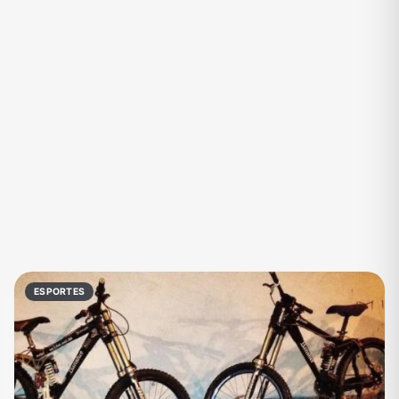
Eventos
Fãs
Figurinhas e Stickers
Filmes e Séries
Frases e Mensagens
Futebol
Games e Jogos
Ganhar Dinheiro
Imobiliária
Investimentos e Finanças
Links
Memes, Engraçados e Zoeira
Moda e Beleza
Música
Namoro
Negócios & Empreendedorismo
ESPORTES
Notícias
Outros
Política
Profissões
Receitas
Redes Sociais
Religião
Shitpost