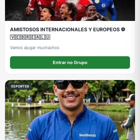
AMISTOSOS INTERNACIONALES Y EUROPEOS ⚽️
🇻🇪🇧🇷🇪🇦🇱🇺
Vamos ajugar muchachos
Entrar no Grupo
ESPORTES