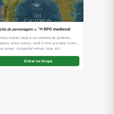
𝘪𝘤𝘩𝘢 𝘥𝘰 𝘱𝘦𝘳𝘴𝘰𝘯𝘢𝘨𝘦𝘮 ⋆.˚୨ৎ RPG medieval
emos muitas raças e um sistema de poderes,
lasses, entre outros. você é livre pra fazer a cena
que quiser: conquistar reinos, lutar, etc.
Entrar no Grupo