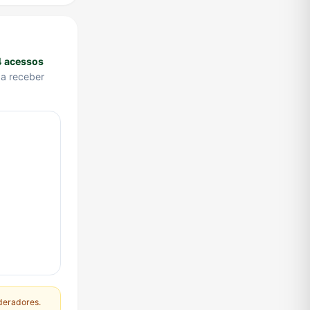
4 acessos
a receber
deradores.