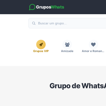
Grupos
Whats
Grupos VIP
Amizade
Amor e Romance
Emagrecimento e Perda de Peso
Esportes
Eventos
Grupo de WhatsAp
Imobiliária
Investimentos e Finanças
Links