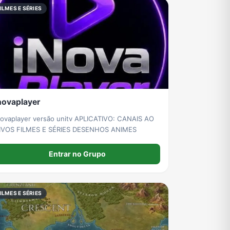
ILMES E SÉRIES
novaplayer
novaplayer versão unitv APLICATIVO: CANAIS AO
IVOS FILMES E SÉRIES DESENHOS ANIMES
Entrar no Grupo
ILMES E SÉRIES