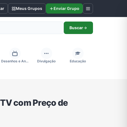
rar
Meus Grupos
Enviar Grupo
Buscar
Desenhos e Animes
Divulgação
Educação
Futebol
Games e Jogos
Ganhar Dinheiro
e TV com Preço de
Negócios & Empreendedorismo
Notícias
Outros