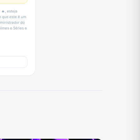
🔥, esteja
m que este é um
ministrador do
ilmes e Séries e