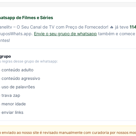
tsapp de Filmes e Séries
anelitv – O Seu Canal de TV com Preço de Fornecedor! 🔥 já teve
11
GruposWhats.app.
Envie o seu grupo de whatsapp
também e comece 
ntes!
 grupo
s regras desse grupo de whatsapp:
o conteúdo adulto
o conteúdo agressivo
o uso de palavrões
o trava zap
o menor idade
 enviar links
 enviado ao nosso site é revisado manualmente com curadoria por nossos mo