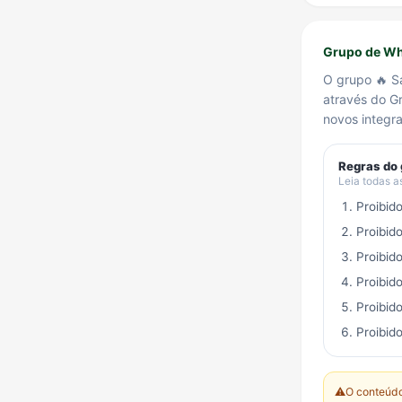
Grupo de Wha
O grupo 🔥 S
através do 
novos integra
Regras do
Leia todas a
Proibid
Proibid
Proibid
Proibid
Proibid
Proibido
⚠️
O conteúdo