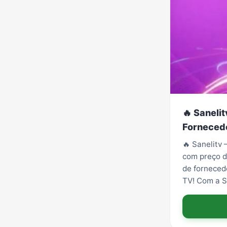
🔥 Saneli
Fornecedo
🔥 Sanelitv 
com preço d
de forneced
TV! Com a S