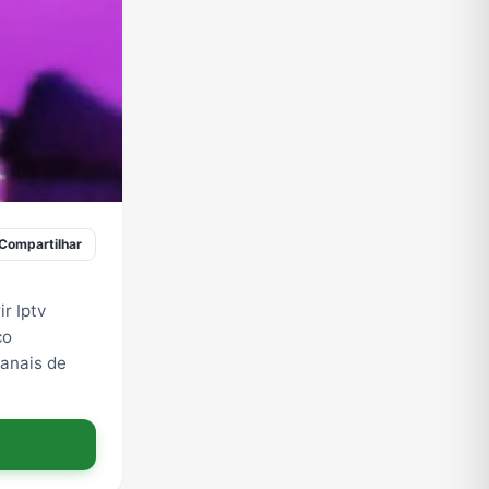
Compartilhar
r Iptv
ço
canais de