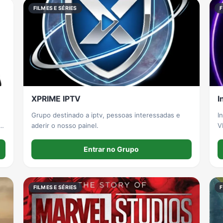
FILMES E SÉRIES
F
XPRIME IPTV
I
Grupo destinado a iptv, pessoas interessadas e
I
aderir o nosso painel.
V
s
Entrar no Grupo
FILMES E SÉRIES
F