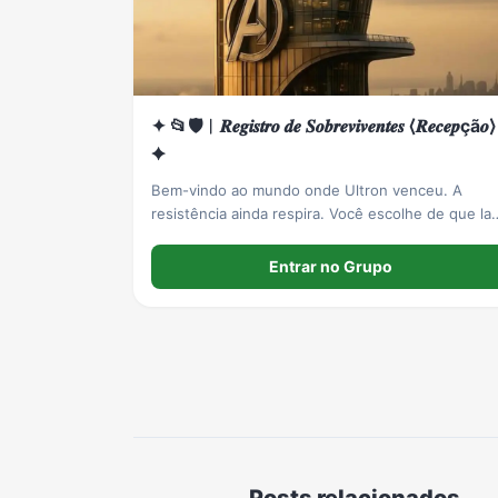
✦ 📂🛡️︱𝑹𝒆𝒈𝒊𝒔𝒕𝒓𝒐 𝒅𝒆 𝑺𝒐𝒃𝒓𝒆𝒗𝒊𝒗𝒆𝒏𝒕𝒆𝒔 ⟨𝑹𝒆𝒄𝒆𝒑çã𝒐⟩
✦
Bem-vindo ao mundo onde Ultron venceu. A
resistência ainda respira. Você escolhe de que la
está. ⚠️ RP Marvel | House Ultron.
Entrar no Grupo
Posts relacionados