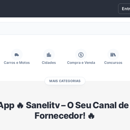
Ent
Carros e Motos
Cidades
Compra e Venda
Concursos
MAIS CATEGORIAS
Fãs
Figurinhas e Stickers
Filmes e Séries
Frases e Mensagens
p 🔥 Sanelitv – O Seu Canal d
Memes, Engraçados e Zoeira
Moda e Beleza
Música
Namoro
Fornecedor! 🔥