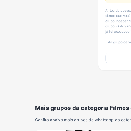
Antes de acessa
ciente que você
grupo independe
grupo. O 🔥 San
já foi acessado 
Este grupo de w
Mais grupos da categoria Filmes 
Confira abaixo mais grupos de whatsapp da catego