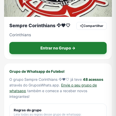
Tecnologia
TV
Vagas de Empregos
Viagem e Turismo
Sempre Corinthians 🦅🖤🤍
Compartilhar
Corinthians
Vídeos
Entrar no Grupo →
Grupo de Whatsapp de Futebol
O grupo Sempre Corinthians 🦅🖤🤍 já teve
48 acessos
através do GruposWhats.app.
Envie o seu grupo de
whatsapp
também e comece a receber novos
integrantes!
Regras do grupo
Leia todas as regras desse grupo de whatsapp: