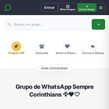
Entrar
Meus Grupos
Enviar Grupo
Grupos VIP
Amizade
Amor e Romance
Carros e Motos
MAIS CATEGORIAS
Cidades
Compra e Venda
Concursos
Desenhos e Animes
Grupo de WhatsApp Sempre
Corinthians 🦅🖤🤍
Divulgação
Educação
Emagrecimento e Perda de Peso
Esportes