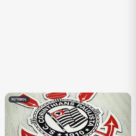
Eventos
Fãs
Figurinhas e Stickers
Filmes e Séries
Frases e Mensagens
Futebol
Games e Jogos
Ganhar Dinheiro
Imobiliária
Investimentos e Finanças
Links
Memes, Engraçados e Zoeira
Moda e Beleza
Música
Namoro
Negócios & Empreendedorismo
FUTEBOL
Notícias
Outros
Política
Profissões
Receitas
Redes Sociais
Religião
Shitpost