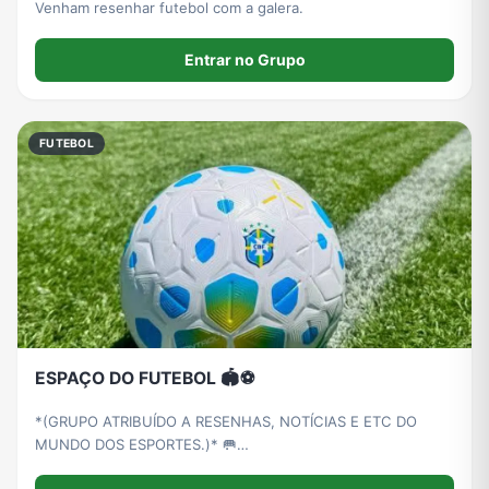
Venham resenhar futebol com a galera.
Entrar no Grupo
FUTEBOL
ESPAÇO DO FUTEBOL 🏟️⚽
*(GRUPO ATRIBUÍDO A RESENHAS, NOTÍCIAS E ETC DO
MUNDO DOS ESPORTES.)* 🥅
__________________________________ *Ao entrar no grupo se