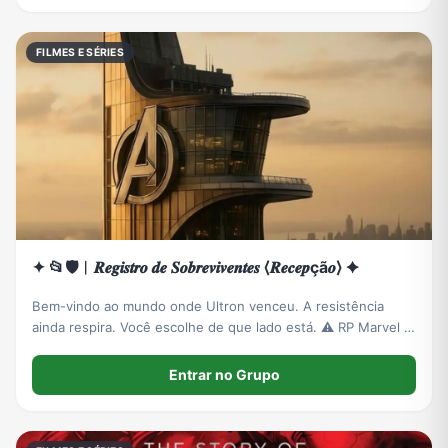
FILMES E SÉRIES
✦ 📂🛡️︱𝑹𝒆𝒈𝒊𝒔𝒕𝒓𝒐 𝒅𝒆 𝑺𝒐𝒃𝒓𝒆𝒗𝒊𝒗𝒆𝒏𝒕𝒆𝒔 ⟨𝑹𝒆𝒄𝒆𝒑çã𝒐⟩ ✦
Bem-vindo ao mundo onde Ultron venceu. A resistência
ainda respira. Você escolhe de que lado está. ⚠️ RP Marvel |
House Ultron.
Entrar no Grupo