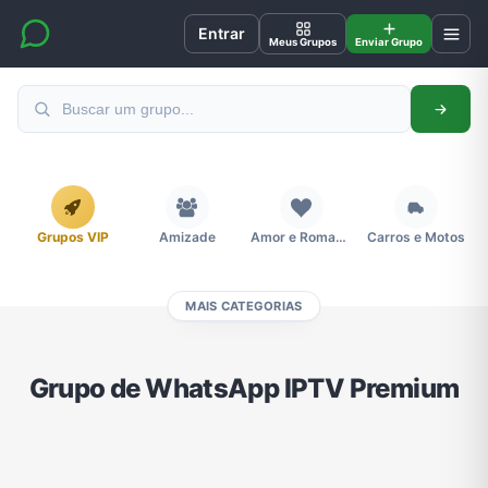
Entrar
Meus Grupos
Enviar Grupo
Grupos VIP
Amizade
Amor e Romance
Carros e Motos
MAIS CATEGORIAS
Cidades
Compra e Venda
Concursos
Desenhos e Animes
Grupo de WhatsApp IPTV Premium
Divulgação
Educação
Emagrecimento e Perda de Peso
Esportes