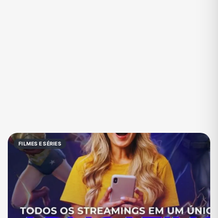
Eventos
Fãs
Figurinhas e Stickers
Filmes e Séries
Frases e Mensagens
Futebol
Games e Jogos
Ganhar Dinheiro
Imobiliária
Investimentos e Finanças
Links
Memes, Engraçados e Zoeira
Moda e Beleza
Música
Namoro
Negócios & Empreendedorismo
FILMES E SÉRIES
Notícias
Outros
Política
Profissões
Receitas
Redes Sociais
Religião
Shitpost