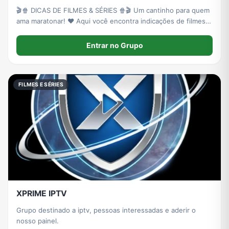
🎬🍿 DICAS DE FILMES & SÉRIES 🍿🎬 Um cantinho para quem
ama maratonar! ❤️ Aqui você encontra indicações de filmes,
séries e doramas para todos os gostos: romance, comédia,
ação, suspense, drama e muito mais.
Entrar no Grupo
FILMES E SÉRIES
XPRIME IPTV
Grupo destinado a iptv, pessoas interessadas e aderir o
nosso painel.