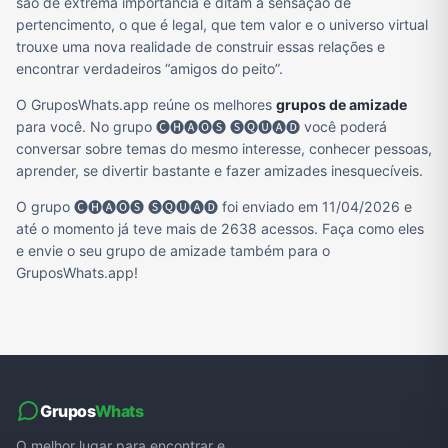
são de extrema importância e ditam a sensação de
pertencimento, o que é legal, que tem valor e o universo virtual
trouxe uma nova realidade de construir essas relações e
encontrar verdadeiros “amigos do peito”.
O GruposWhats.app reúne os melhores
grupos de amizade
para você. No grupo 🅒🅗🅐🅞🅢 🅢🅠🅤🅐🅓 você poderá
conversar sobre temas do mesmo interesse, conhecer pessoas,
aprender, se divertir bastante e fazer amizades inesquecíveis.
O grupo 🅒🅗🅐🅞🅢 🅢🅠🅤🅐🅓 foi enviado em 11/04/2026 e
até o momento já teve mais de 2638 acessos. Faça como eles
e envie o seu grupo de amizade também para o
GruposWhats.app!
Grupos
Whats
O melhor lugar para encontrar e