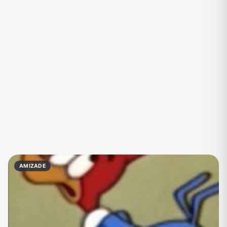
Eventos
Fãs
Figurinhas e Stickers
Filmes e Séries
Frases e Mensagens
Futebol
Games e Jogos
Ganhar Dinheiro
Imobiliária
Investimentos e Finanças
Links
Memes, Engraçados e Zoeira
Moda e Beleza
Música
Namoro
Negócios & Empreendedorismo
AMIZADE
Notícias
Outros
Política
Profissões
Receitas
Redes Sociais
Religião
Shitpost