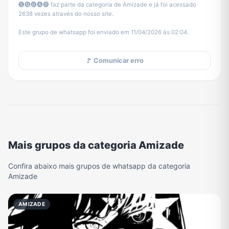
🅢🅠🅤🅐🅓 faz parte da categoria de Amizade e já foi acessado
2638 vezes através do nosso site.
Este grupo de whatsapp foi enviado em 11/04/2026 às 02:04.
🚩 Comunicar erro
Mais grupos da categoria Amizade
Confira abaixo mais grupos de whatsapp da categoria
Amizade
AMIZADE