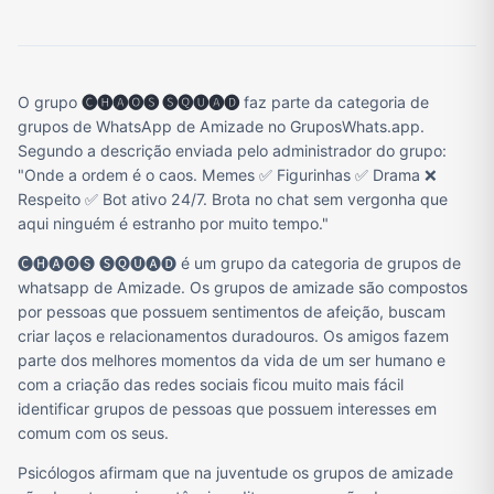
O grupo
🅒🅗🅐🅞🅢 🅢🅠🅤🅐🅓
faz parte da categoria de
grupos de WhatsApp de Amizade no GruposWhats.app.
Segundo a descrição enviada pelo administrador do grupo:
"Onde a ordem é o caos. Memes ✅ Figurinhas ✅ Drama ❌
Respeito ✅ Bot ativo 24/7. Brota no chat sem vergonha que
aqui ninguém é estranho por muito tempo."
🅒🅗🅐🅞🅢 🅢🅠🅤🅐🅓 é um grupo da categoria de grupos de
whatsapp de Amizade. Os grupos de amizade são compostos
por pessoas que possuem sentimentos de afeição, buscam
criar laços e relacionamentos duradouros. Os amigos fazem
parte dos melhores momentos da vida de um ser humano e
com a criação das redes sociais ficou muito mais fácil
identificar grupos de pessoas que possuem interesses em
comum com os seus.
Psicólogos afirmam que na juventude os grupos de amizade