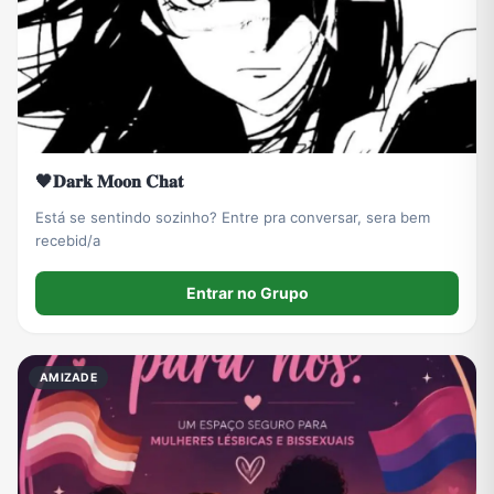
🖤𝐃𝐚𝐫𝐤 𝐌𝐨𝐨𝐧 𝐂𝐡𝐚𝐭
Está se sentindo sozinho? Entre pra conversar, sera bem
recebid/a
Entrar no Grupo
AMIZADE