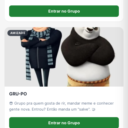
𝙵𝙾𝚃𝙾 𝙽𝙾𝙼𝙴 𝙸𝙳𝙰𝙳𝙴 𝙲𝙸𝙳𝙰𝙳𝙴 🌸⃝҈✅ RESPEITAR TODOS OS
MEMBROS DO GRUPO 🌸⃝҈✅ CONVERSAR, BRI
Entrar no Grupo
AMIZADE
GRU-PO
😎 Grupo pra quem gosta de rir, mandar meme e conhecer
gente nova. Entrou? Então manda um "salve". 🤝
Entrar no Grupo