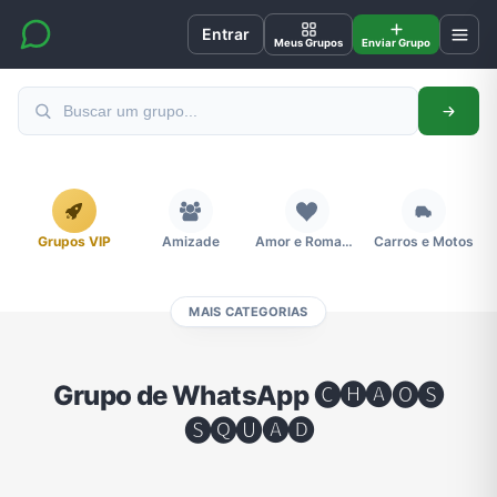
Entrar
Meus Grupos
Enviar Grupo
Grupos VIP
Amizade
Amor e Romance
Carros e Motos
MAIS CATEGORIAS
Cidades
Compra e Venda
Concursos
Desenhos e Animes
Grupo de WhatsApp 🅒🅗🅐🅞🅢
🅢🅠🅤🅐🅓
Divulgação
Educação
Emagrecimento e Perda de Peso
Esportes