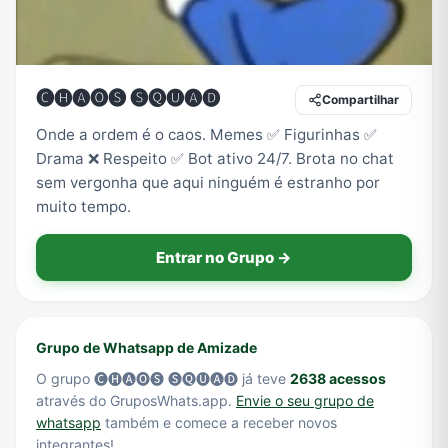
Tecnologia
TV
Vagas de Empregos
Viagem e Turismo
🅒🅗🅐🅞🅢 🅢🅠🅤🅐🅓
Compartilhar
Onde a ordem é o caos. Memes ✅ Figurinhas ✅
Drama ❌ Respeito ✅ Bot ativo 24/7. Brota no chat
Vídeos
sem vergonha que aqui ninguém é estranho por
muito tempo.
Entrar no Grupo →
Grupo de Whatsapp de Amizade
O grupo 🅒🅗🅐🅞🅢 🅢🅠🅤🅐🅓 já teve
2638 acessos
através do GruposWhats.app.
Envie o seu grupo de
whatsapp
também e comece a receber novos
integrantes!