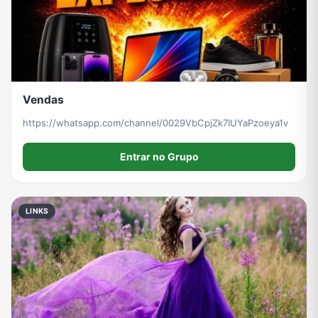
Vendas
https://whatsapp.com/channel/0029VbCpjZk7IUYaPzoeya1v
Entrar no Grupo
LINKS