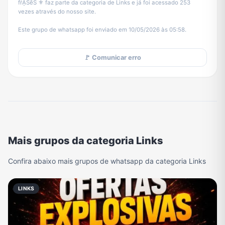
ḟṙḀṠḕṠ ⚜️ faz parte da categoria de Links e já foi acessado 253
vezes através do nosso site.
Este grupo de whatsapp foi enviado em 10/05/2026 às 05:58.
🚩 Comunicar erro
Mais grupos da categoria Links
Confira abaixo mais grupos de whatsapp da categoria Links
LINKS