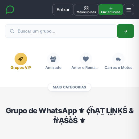
Entrar
Meus Grupos
Enviar Grupo
Grupos VIP
Amizade
Amor e Romance
Carros e Motos
MAIS CATEGORIAS
Cidades
Compra e Venda
Concursos
Desenhos e Animes
Grupo de WhatsApp ⚜️ ḉḧḀṮ ḶḭṆḲṠ &
ḟṙḀṠḕṠ ⚜️
Divulgação
Educação
Emagrecimento e Perda de Peso
Esportes