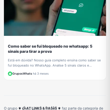
Como saber se fui bloqueado no whatsapp: 5
sinais para tirar a prova
Está em dúvida? Nosso guia completo ensina como saber se
fui bloqueado no WhatsApp. Analise 5 sinais claros e
descubra o método definitivo para confirmar.
GruposWhats
·
há 3 meses
O grupo
⚜️ ḉḧḀṮ ḶḭṆḲṠ & ḟṙḀṠḕṠ ⚜️
faz parte da categoria de