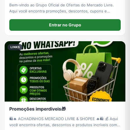
Bem-vindo ao Grupo Oficial de Ofertas do Mercado Livre.
Aqui você encontra promoções, descontos, cupons e
produtos selecionados com preços atualizados diariamente.
Nosso objetivo é ajudar você a economizar em todas as
Entrar no Grupo
compras.
LINKS
Promoções imperdiveis🎁
🛍️🔥 ACHADINHOS MERCADO LIVRE & SHOPEE 🔥🛍️ 💰 Aqui
você encontra ofertas, descontos e produtos incríveis com