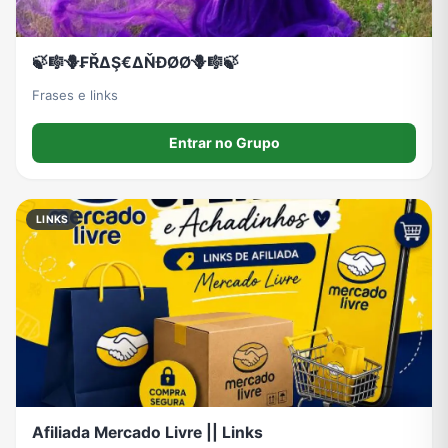
🍃🎼🪻₣ŘΔŞ€ΔŇĐØØ🪻🎼🍃
Frases e links
Entrar no Grupo
LINKS
Afiliada Mercado Livre || Links