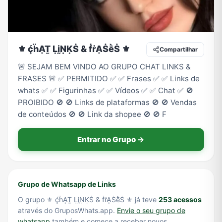
Tecnologia
TV
Vagas de Empregos
Viagem e Turismo
⚜️ ḉḧḀṮ ḶḭṆḲṠ & ḟṙḀṠḕṠ ⚜️
Compartilhar
🚨 SEJAM BEM VINDO AO GRUPO CHAT LINKS &
FRASES 🚨 ✅ PERMITIDO ✅ ✅ Frases ✅ ✅ Links de
Vídeos
whats ✅ ✅ Figurinhas ✅ ✅ Vídeos ✅ ✅ Chat ✅ 🚫
PROIBIDO 🚫 🚫 Links de plataformas 🚫 🚫 Vendas
de conteúdos 🚫 🚫 Link da shopee 🚫 🚫 F
Entrar no Grupo →
Grupo de Whatsapp de Links
O grupo ⚜️ ḉḧḀṮ ḶḭṆḲṠ & ḟṙḀṠḕṠ ⚜️ já teve
253 acessos
através do GruposWhats.app.
Envie o seu grupo de
whatsapp
também e comece a receber novos