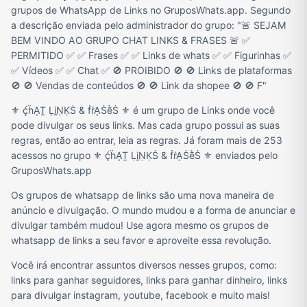
grupos de WhatsApp de Links no GruposWhats.app. Segundo
a descrição enviada pelo administrador do grupo: "🚨 SEJAM
BEM VINDO AO GRUPO CHAT LINKS & FRASES 🚨 ✅
PERMITIDO ✅ ✅ Frases ✅ ✅ Links de whats ✅ ✅ Figurinhas ✅
✅ Vídeos ✅ ✅ Chat ✅ 🚫 PROIBIDO 🚫 🚫 Links de plataformas
🚫 🚫 Vendas de conteúdos 🚫 🚫 Link da shopee 🚫 🚫 F"
⚜️ ḉḧḀṮ ḶḭṆḲṠ & ḟṙḀṠḕṠ ⚜️ é um grupo de Links onde você
pode divulgar os seus links. Mas cada grupo possui as suas
regras, então ao entrar, leia as regras. Já foram mais de 253
acessos no grupo ⚜️ ḉḧḀṮ ḶḭṆḲṠ & ḟṙḀṠḕṠ ⚜️ enviados pelo
GruposWhats.app
Os grupos de whatsapp de links são uma nova maneira de
anúncio e divulgação. O mundo mudou e a forma de anunciar e
divulgar também mudou! Use agora mesmo os grupos de
whatsapp de links a seu favor e aproveite essa revolução.
Você irá encontrar assuntos diversos nesses grupos, como:
links para ganhar seguidores, links para ganhar dinheiro, links
para divulgar instagram, youtube, facebook e muito mais!