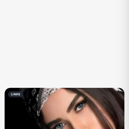
Eventos
Fãs
Figurinhas e Stickers
Filmes e Séries
Frases e Mensagens
Futebol
Games e Jogos
Ganhar Dinheiro
Imobiliária
Investimentos e Finanças
Links
Memes, Engraçados e Zoeira
Moda e Beleza
Música
Namoro
Negócios & Empreendedorismo
LINKS
Notícias
Outros
Política
Profissões
Receitas
Redes Sociais
Religião
Shitpost