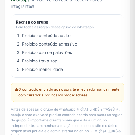
integrantes!
Regras do grupo
Leia todas as regras desse grupo de whatsapp:
Proibido conteúdo adulto
Proibido conteúdo agressivo
Proibido uso de palavrões
Proibido trava zap
Proibido menor idade
⚠️
O conteúdo enviado ao nosso site é revisado manualmente
com curadoria por nossos moderadores.
Antes de acessar o grupo de whatsapp ⚜️ ḉḧḀṮ ḶḭṆḲṠ & ḟṙḀṠḕṠ ⚜️,
esteja ciente que você precisa estar de acordo com todas as regras
do grupo. É importante dizer também que este é um grupo
independente, sem nenhuma relação com o nosso site e o único
responsável por ele é o administrador do grupo. O ⚜️ ḉḧḀṮ ḶḭṆḲṠ &