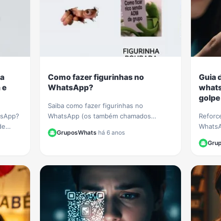
 a
Como fazer figurinhas no
Guia 
 e
WhatsApp?
whats
golpe 
Saiba como fazer figurinhas no
tsApp?
WhatsApp (os também chamados
Reforc
de
stickers). Aprenda a criar figurinhas e
WhatsA
GruposWhats
·
há 6 anos
or
compartilhar com todos os seus
golpes
Gru
entar
contatos do WhatsApp.
o nome 
fakes.