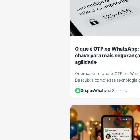
O que é OTP no WhatsApp:
chave para mais segurança
agilidade
Quer saber o que é OTP no Wha
Descubra como essa tecnologia 
senha única está sendo usada p
GruposWhats
·
há 8 meses
empresas como PicPay para aum
sua segurança online.