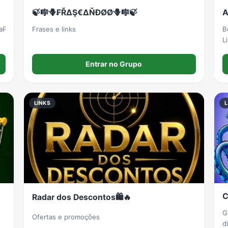
🍃🎼🪻₣ŘΔŞ€ΔŇĐØØ🪻🎼🍃
A
aPzoeya1v
Frases e links
B
L
c
a
Entrar no Grupo
v
LINKS
L
C
Radar dos Descontos🛍️🔥
G
Ofertas e promoções