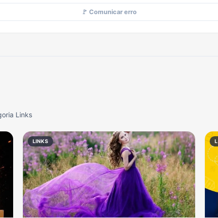
🚩 Comunicar erro
oria Links
LINKS
L