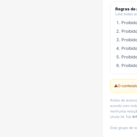
Regras do
Leia todas a
Proibid
Proibid
Proibid
Proibid
Proibid
Proibido
⚠️
O conteúdo
Antes de acessa
acordo com toda
nenhuma relação
chute tik Tok ⚽
Este grupo de w