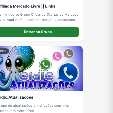
filiada Mercado Livre || Links
em-vindo ao Grupo Oficial de Ofertas do Mercado
ivre. Aqui você encontra promoções, descontos,
upons e produtos selecionados com preços
tualizados diariamente. Nosso objetivo é ajudar
Entrar no Grupo
ocê a economizar em todas as compras.
INKS
idic.Atualizações
rupo de atualizações e instruções com links
diretos totalmente free