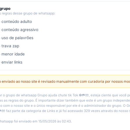
 grupo
s regras desse grupo de whatsapp:
o conteúdo adulto
o conteúdo agressivo
o uso de palavrões
o trava zap
o menor idade
 enviar links
 enviado ao nosso site é revisado manualmente com curadoria por nossos mo
r o grupo de whatsapp Grupo ajuda chute tik Tok ⚽🥅🧤, esteja ciente que você p
s as regras do grupo. É importante dizer também que este é um grupo independ
 com o nosso site e o único responsável por ele é o administrador do grupo. O G
🧤 faz parte da categoria de Links e já foi acessado 329 vezes através do nosso s
hatsapp foi enviado em 15/05/2026 às 02:43.