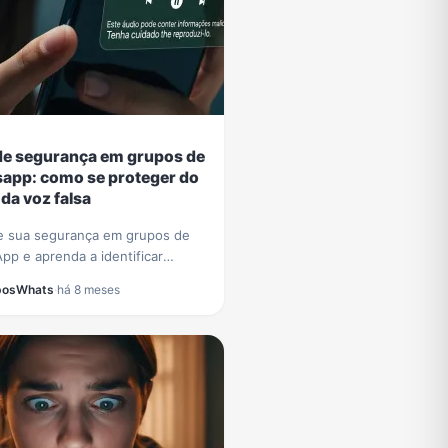
de segurança em grupos de
app: como se proteger do
da voz falsa
e sua segurança em grupos de
pp e aprenda a identificar
 com voz de IA, como o que usou
posWhats
·
há 8 meses
de César Tralli. Proteja-se de