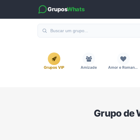
Grupos
Whats
Grupos VIP
Amizade
Amor e Romance
Emagrecimento e Perda de Peso
Esportes
Eventos
Grupo de 
Imobiliária
Investimentos e Finanças
Links