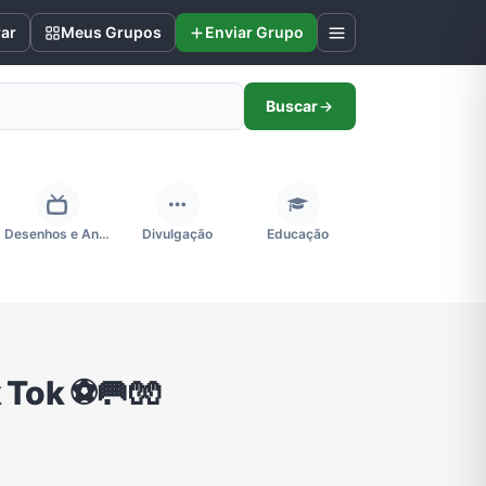
rar
Meus Grupos
Enviar Grupo
Buscar
Desenhos e Animes
Divulgação
Educação
Futebol
Games e Jogos
Ganhar Dinheiro
 Tok ⚽🥅🧤
Negócios & Empreendedorismo
Notícias
Outros