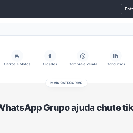
Ent
Carros e Motos
Cidades
Compra e Venda
Concursos
MAIS CATEGORIAS
Fãs
Figurinhas e Stickers
Filmes e Séries
Frases e Mensagens
WhatsApp Grupo ajuda chute tik
Memes, Engraçados e Zoeira
Moda e Beleza
Música
Namoro