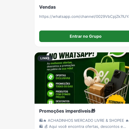
Vendas
https://whatsapp.com/channel/0029VbCpjZk7IUY
Entrar no Grupo
LINKS
Promoções imperdiveis🎁
🛍️🔥 ACHADINHOS MERCADO LIVRE & SHOPEE 🔥
🛍️ 💰 Aqui você encontra ofertas, descontos e