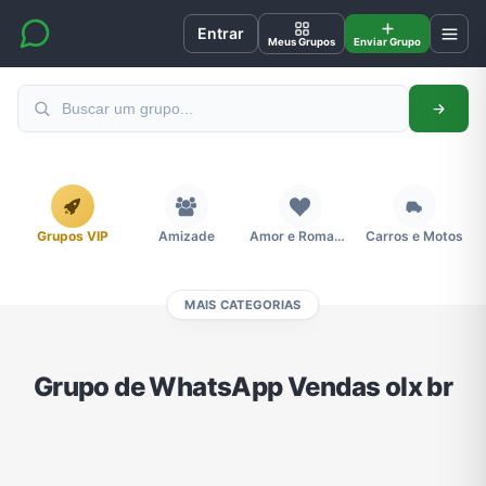
Entrar
Meus Grupos
Enviar Grupo
Grupos VIP
Amizade
Amor e Romance
Carros e Motos
MAIS CATEGORIAS
Cidades
Compra e Venda
Concursos
Desenhos e Animes
Grupo de WhatsApp Vendas olx br
Divulgação
Educação
Emagrecimento e Perda de Peso
Esportes