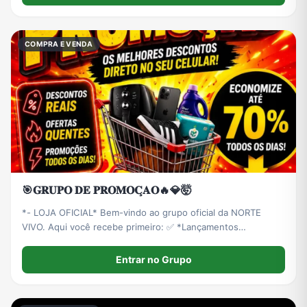
COMPRA E VENDA
🎯𝐆𝐑𝐔𝐏𝐎 𝐃𝐄 𝐏𝐑𝐎𝐌𝐎𝐂̧𝐀𝐎🔥💎🤯
*- LOJA OFICIAL* Bem-vindo ao grupo oficial da NORTE
VIVO. Aqui você recebe primeiro: ✅ *Lançamentos
Exclusivos* ✅ *DESCONTOS DE ATÉ 40% OFF* só pra
membros ✅ *FRETE GRÁTIS* em compras ✅ *ESTOQUE
Entrar no Grupo
LIMITADO* - Edições que não voltam.