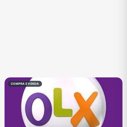
Eventos
Fãs
Figurinhas e Stickers
Filmes e Séries
Frases e Mensagens
Futebol
Games e Jogos
Ganhar Dinheiro
Imobiliária
Investimentos e Finanças
Links
Memes, Engraçados e Zoeira
Moda e Beleza
Música
Namoro
Negócios & Empreendedorismo
COMPRA E VENDA
Notícias
Outros
Política
Profissões
Receitas
Redes Sociais
Religião
Shitpost