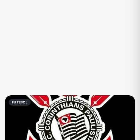
Eventos
Fãs
Figurinhas e Stickers
Filmes e Séries
Frases e Mensagens
Futebol
Games e Jogos
Ganhar Dinheiro
Imobiliária
Investimentos e Finanças
Links
Memes, Engraçados e Zoeira
Moda e Beleza
Música
Namoro
Negócios & Empreendedorismo
FUTEBOL
Notícias
Outros
Política
Profissões
Receitas
Redes Sociais
Religião
Shitpost