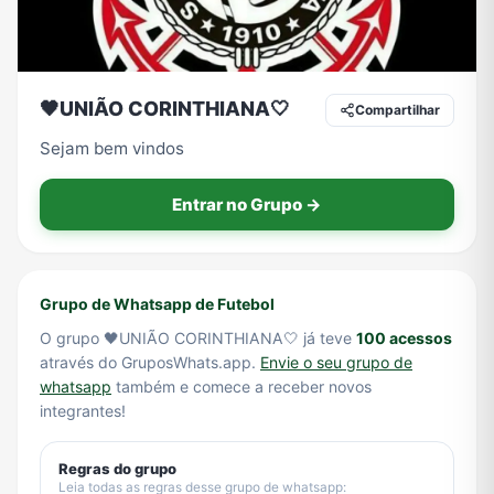
Tecnologia
TV
Vagas de Empregos
Viagem e Turismo
🖤UNIÃO CORINTHIANA🤍
Compartilhar
Sejam bem vindos
Vídeos
Entrar no Grupo →
Grupo de Whatsapp de Futebol
O grupo 🖤UNIÃO CORINTHIANA🤍 já teve
100 acessos
através do GruposWhats.app.
Envie o seu grupo de
whatsapp
também e comece a receber novos
integrantes!
Regras do grupo
Leia todas as regras desse grupo de whatsapp: