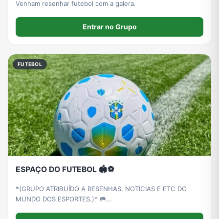
Venham resenhar futebol com a galera.
Entrar no Grupo
FUTEBOL
ESPAÇO DO FUTEBOL 🏟️⚽
*(GRUPO ATRIBUÍDO A RESENHAS, NOTÍCIAS E ETC DO
MUNDO DOS ESPORTES.)* 🥅
__________________________________ *Ao entrar no grupo se