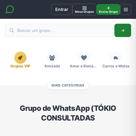
Entrar
Meus Grupos
Enviar Grupo
Grupos VIP
Amizade
Amor e Romance
Carros e Motos
MAIS CATEGORIAS
Cidades
Compra e Venda
Concursos
Desenhos e Animes
Grupo de WhatsApp (TÓKIO
CONSULTADAS
Divulgação
Educação
Emagrecimento e Perda de Peso
Esportes