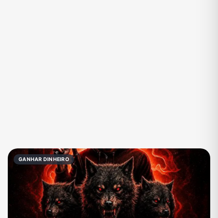
Eventos
Fãs
Figurinhas e Stickers
Filmes e Séries
Frases e Mensagens
Futebol
Games e Jogos
Ganhar Dinheiro
Imobiliária
Investimentos e Finanças
Links
Memes, Engraçados e Zoeira
Moda e Beleza
Música
Namoro
Negócios & Empreendedorismo
GANHAR DINHEIRO
Notícias
Outros
Política
Profissões
Receitas
Redes Sociais
Religião
Shitpost