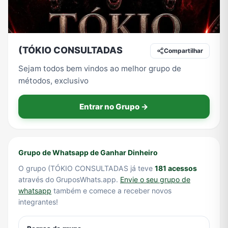
Tecnologia
TV
Vagas de Empregos
Viagem e Turismo
(TÓKIO CONSULTADAS
Compartilhar
Sejam todos bem vindos ao melhor grupo de
métodos, exclusivo
Vídeos
Entrar no Grupo →
Grupo de Whatsapp de Ganhar Dinheiro
O grupo (TÓKIO CONSULTADAS já teve
181 acessos
através do GruposWhats.app.
Envie o seu grupo de
whatsapp
também e comece a receber novos
integrantes!