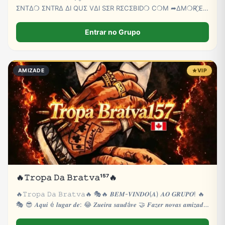
ΣNTΔ❍ ΣNTRΔ ΔI QUΣ VΔI SΣR RΣCΣBID❍ C❍M ➦∆M❍R ⃟E
C∆RINH❍ BB💕🫵😏
Entrar no Grupo
AMIZADE
VIP
🔥𝚃𝚛𝚘𝚙𝚊 𝙳𝚊 𝙱𝚛𝚊𝚝𝚟𝚊¹⁵⁷🔥
🔥𝚃𝚛𝚘𝚙𝚊 𝙳𝚊 𝙱𝚛𝚊𝚝𝚟𝚊🔥 🎭🔥 𝑩𝑬𝑴-𝑽𝑰𝑵𝑫𝑶(𝑨) 𝑨𝑶 𝑮𝑹𝑼𝑷𝑶! 🔥
🎭 😎 𝑨𝒒𝒖𝒊 é 𝒍𝒖𝒈𝒂𝒓 𝒅𝒆: 😂 𝒁𝒖𝒆𝒊𝒓𝒂 𝒔𝒂𝒖𝒅á𝒗𝒆 🤝 𝑭𝒂𝒛𝒆𝒓 𝒏𝒐𝒗𝒂𝒔 𝒂𝒎𝒊𝒛𝒂𝒅𝒆𝒔
🎮