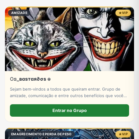
Eventos
Fãs
Figurinhas e Stickers
Filmes e Séries
AMIZADE
VIP
Frases e Mensagens
Futebol
Games e Jogos
Ganhar Dinheiro
Imobiliária
Investimentos e Finanças
Links
Memes, Engraçados e Zoeira
𝙾𝚜_вαѕтαя∂σѕ ⍟
Moda e Beleza
Música
Namoro
Negócios & Empreendedorismo
Sejam bem-vindos a todos que queiram entrar. Grupo de
amizade, comunicação e entre outros benefícios que você
pode encontrar no ZAP ZAP! Venham e se junto conosco.
Entrar no Grupo
Notícias
Outros
Política
Profissões
EMAGRECIMENTO E PERDA DE PESO
VIP
Receitas
Redes Sociais
Religião
Shitpost