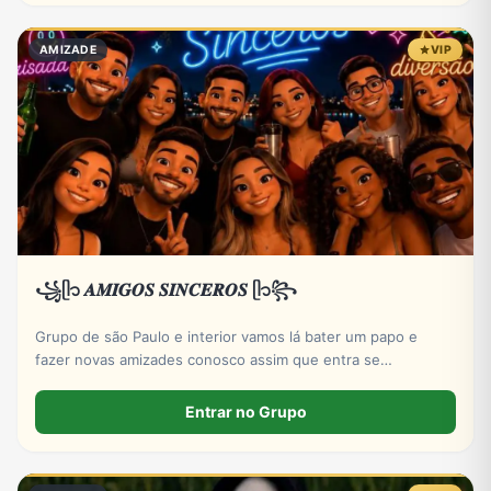
AMIZADE
VIP
꧁ᥫ᭡ 𝑨𝑴𝑰𝑮𝑶𝑺 𝑺𝑰𝑵𝑪𝑬𝑹𝑶𝑺 ᥫ᭡꧂
Grupo de são Paulo e interior vamos lá bater um papo e
fazer novas amizades conosco assim que entra se
apresentar por favor só números DDD 11 ao 19 por favor
Entrar no Grupo