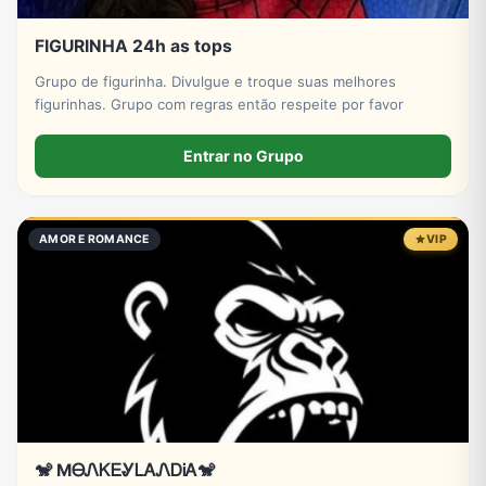
FIGURINHA 24h as tops
Grupo de figurinha. Divulgue e troque suas melhores
figurinhas. Grupo com regras então respeite por favor
Entrar no Grupo
AMOR E ROMANCE
VIP
🐒 MᎾᏁᏦᎬᎽᏞᎪᏁᎠᎥᎪ🐒