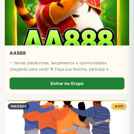
AA888
✨ Novas plataformas, lançamentos e oportunidades
chegando para você! 🎯 Faça sua fezinha, participe e
acompanhe as plataformas apresentadas neste perfil. 🍀
*Quem sabe a próxima surpresa não pode mudar o seu dia?*
Entrar no Grupo
🏆
AMIZADE
VIP