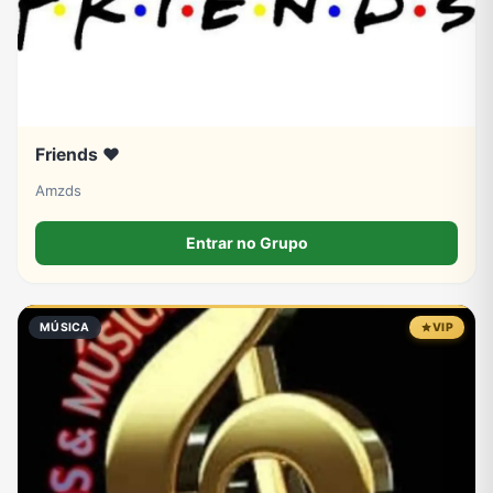
Friends ❤️
Amzds
Entrar no Grupo
MÚSICA
VIP