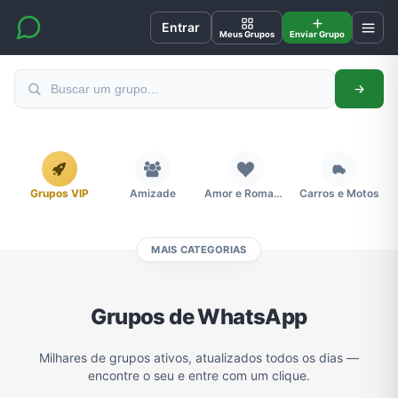
Entrar
Meus Grupos
Enviar Grupo
Grupos VIP
Amizade
Amor e Romance
Carros e Motos
MAIS CATEGORIAS
Cidades
Compra e Venda
Concursos
Desenhos e Animes
Grupos de WhatsApp
Divulgação
Educação
Emagrecimento e Perda de Peso
Esportes
Milhares de grupos ativos, atualizados todos os dias —
encontre o seu e entre com um clique.