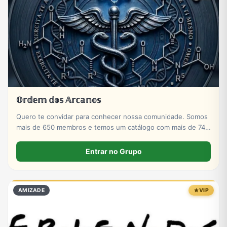
Tecnologia
TV
Vagas de Empregos
Viagem e Turismo
Vídeos
𝕆𝕣𝕕𝕖𝕞 𝕕𝕠𝕤 𝔸𝕣𝕔𝕒𝕟𝕠𝕤
Quero te convidar para conhecer nossa comunidade. Somos
mais de 650 membros e temos um catálogo com mais de 740
produtos voltados para alta performance e evolução
muscular.
Entrar no Grupo
AMIZADE
VIP