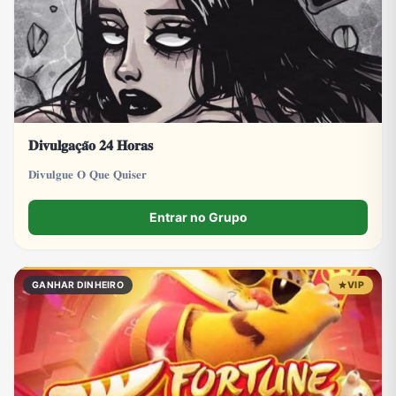
𝐃𝐢𝐯𝐮𝐥𝐠𝐚𝐜̧𝐚̃𝐨 𝟐𝟒 𝐇𝐨𝐫𝐚𝐬
𝐃𝐢𝐯𝐮𝐥𝐠𝐮𝐞 𝐎 𝐐𝐮𝐞 𝐐𝐮𝐢𝐬𝐞𝐫
Entrar no Grupo
GANHAR DINHEIRO
VIP