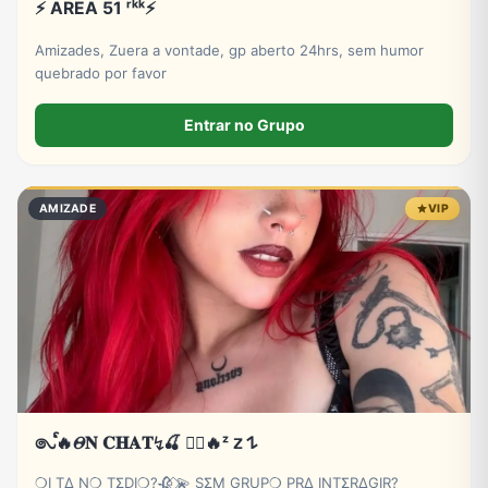
⚡ AREA 51 ʳᵏᵏ⚡
Amizades, Zuera a vontade, gp aberto 24hrs, sem humor
quebrado por favor
Entrar no Grupo
AMIZADE
VIP
𑇢ᩘ🔥𝛩𝐍 𝐂𝐇𝐀𝐓↯🍒 ⃝⃔‌‌🔥ᶻ 𝗓 𐰁
❍I TΔ N❍ TΣDI❍?🥀 ⃟💫 SΣM GRUP❍ PRΔ INTΣRΔGIR?