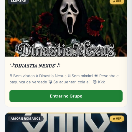
AMIZADE
VIP
˚˖𓍢ִ໋𝑫𝑰𝑵𝑨𝑺𝑻𝑰𝑨 𝑵𝑬𝑿𝑼𝑺˚˖𓍢ִ໋
⛓️ Bem vindos à Dinastia Nexus ⛓️ Sem mimimi 💀 Resenha e
bagunça de verdade 💣 Se aguentar, cola aí.. 😈 Kkk
Entrar no Grupo
AMOR E ROMANCE
VIP