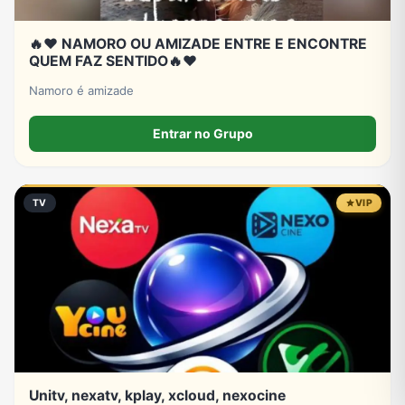
🔥❤️ NAMORO OU AMIZADE ENTRE E ENCONTRE
QUEM FAZ SENTIDO🔥❤️
Namoro é amizade
Entrar no Grupo
TV
VIP
Unitv, nexatv, kplay, xcloud, nexocine