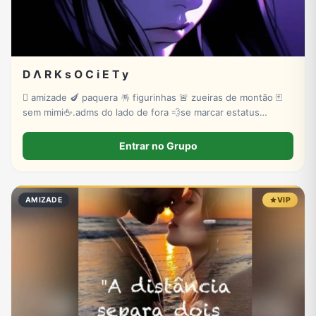
D Λ R K s O C i E T y
🫟 amizade 🍆 paquera 🪅 figurinhas 🚨 zueiras de montão 🃏
sem mimi🖕.adms do lado de fora 💨se marcar estatus
invisível 🫵tem troco 💤💤💤vem na paz 🤬
Entrar no Grupo
AMIZADE
VIP