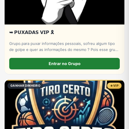
➥ 𝗣𝗨𝗫𝗔𝗗𝗔𝗦 𝗩𝗜𝗣 🎗️
Grupo.para puxar informações pessoais, sofreu algum tipo
de golpe e quer as informações do mesmo ? Pois esse grupo
serve pra isso! Entre e conheça nosso X-bot | PUXADAS VIP
🎲
Entrar no Grupo
GANHAR DINHEIRO
VIP