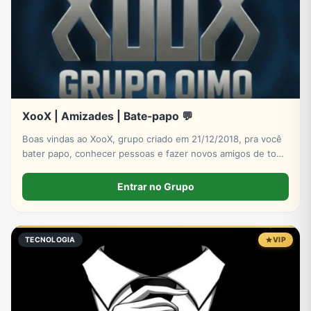
XooX | Amizades | Bate-papo 💬
Boas vindas ao XooX, grupo criado em 21/12/2018, pra você
bater papo, conhecer pessoas e fazer novos amigos de todo
Brasil e do mundo! Entre agora!
Entrar no Grupo
TECNOLOGIA
VIP