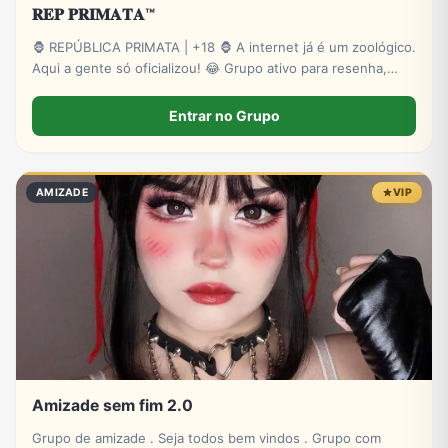
𝐑𝐄𝐏 𝐏𝐑𝐈𝐌𝐀𝐓𝐀™
🦍 REPÚBLICA PRIMATA | +18 🦍 A internet já é um zoológico.
Aqui a gente só oficializou! 😂 Grupo ativo para resenha,
zoeira, memes, stickers e novas amizades. Administração
presente e muita interação. Entre para o bando! 🍌🔥 🔞
Entrar no Grupo
Exclusivo para maiores.
AMIZADE
VIP
Amizade sem fim 2.0
Grupo de amizade . Seja todos bem vindos . Grupo com