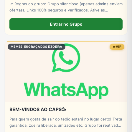
📌 Regras do grupo: ​​Grupo silencioso (apenas admins enviam
ofertas). ​Links 100% seguros e verificados. ​Ative as
notificações para não perder os bugs e estoques relâmpago!
​👉 Aproveite e convide os amigos para economizar também
Entrar no Grupo
MEMES, ENGRAÇADOS E ZOEIRA
VIP
BEM-VINDOS AO CAPS🥳
Para quem gosta de sair do tédio estará no lugar certo! Treta
garantida, zoeira liberada, amizades etc. Grupo foi reativado
tem nem 24 h está fresquinho, venha fazer parte e sair do