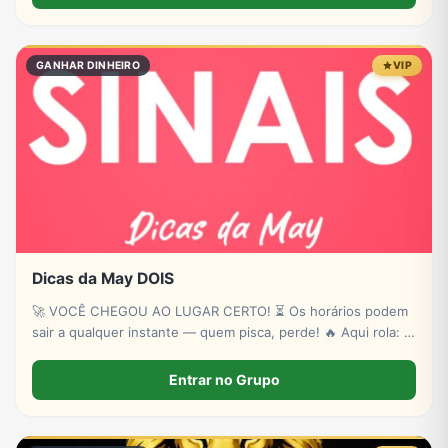
GANHAR DINHEIRO
VIP
Dicas da May DOIS
🚀 VOCÊ CHEGOU AO LUGAR CERTO! ⏳ Os horários podem
sair a qualquer instante — quem pisca, perde! 🔥 Aqui rola: ✔
Novas plataformas ✔ Sinais estratégicos ✔ Sorteios de p!xs
& bancas ✔ Conteúdo exclusivo
Entrar no Grupo