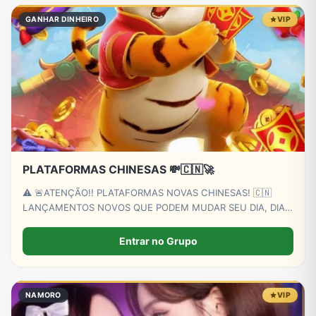
GANHAR DINHEIRO
VIP
PLATAFORMAS CHINESAS 💸🇨🇳🚀
⚠️ 🚨ATENÇÃO!! PLATAFORMAS NOVAS CHINESAS! 🇨🇳
LANÇAMENTOS NOVOS QUE PODEM MUDAR SEU DIA, DIA!
🍀 FAÇA SUA FEZINHA E GANHE O DIA COM PREMIOS DAS
PLATAFORMAS LANÇADAS NESTE PERFIL 💸💸
Entrar no Grupo
NAMORO
VIP