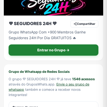
Tecnologia
TV
Vagas de Empregos
Viagem e Turismo
💜 SEGUIDORES 24H 💜
Compartilhar
Grupo WhatsApp Com +900 Membros Ganhe
Seguidores 24H Por Dia GRATUITOS 🔥
Vídeos
Entrar no Grupo →
Grupo de Whatsapp de Redes Sociais
O grupo 💜 SEGUIDORES 24H 💜 já teve
1546 acessos
através do GruposWhats.app.
Envie o seu grupo de
whatsapp
também e comece a receber novos
integrantes!