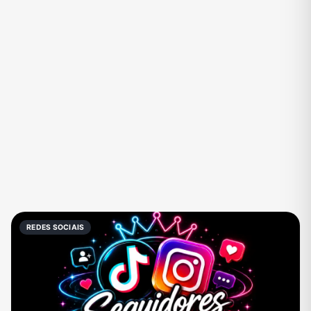
Eventos
Fãs
Figurinhas e Stickers
Filmes e Séries
Frases e Mensagens
Futebol
Games e Jogos
Ganhar Dinheiro
Imobiliária
Investimentos e Finanças
Links
Memes, Engraçados e Zoeira
Moda e Beleza
Música
Namoro
Negócios & Empreendedorismo
REDES SOCIAIS
Notícias
Outros
Política
Profissões
Receitas
Redes Sociais
Religião
Shitpost