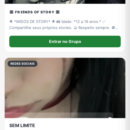
🎀 ғʀɪᴇɴᴅs ᴏғ sᴛᴏʀʏ 🎀
🌟 *MIGOS DE STORY* 🌟 📸 Idade: *12 a 19 anos.* ✅
Compartilhe seus próprios stories. 🤝 Respeito sempre. 🚫
Sem spam, ofensas ou stories repetidos. 🎉 Entre para
interagir e se divertir! 🎀 *Seja bem-vindo(a)!* 🎀
Entrar no Grupo
REDES SOCIAIS
SEM LIMITE