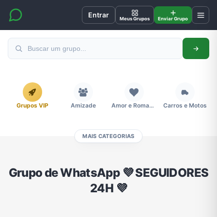
Entrar
Meus Grupos
Enviar Grupo
Grupos VIP
Amizade
Amor e Romance
Carros e Motos
MAIS CATEGORIAS
Cidades
Compra e Venda
Concursos
Desenhos e Animes
Grupo de WhatsApp 💜 SEGUIDORES
24H 💜
Divulgação
Educação
Emagrecimento e Perda de Peso
Esportes