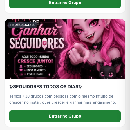
gente o que funciona pra recuperar o alcance.
Entrar no Grupo
REDES SOCIAIS
✨SEGUIDORES TODOS OS DIAS✨
Temos +30 grupos com pessoas com o mesmo intuito de
crescer no insta , quer crescer e ganhar mais engajamento?
Entre aqui
Entrar no Grupo