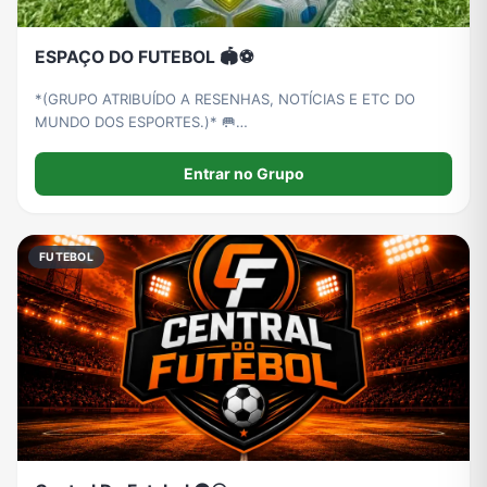
ESPAÇO DO FUTEBOL 🏟️⚽
*(GRUPO ATRIBUÍDO A RESENHAS, NOTÍCIAS E ETC DO
MUNDO DOS ESPORTES.)* 🥅
__________________________________ *Ao entrar no grupo se
apresente e diga seu time*
Entrar no Grupo
FUTEBOL