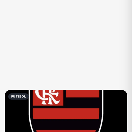
Eventos
Fãs
Figurinhas e Stickers
Filmes e Séries
Frases e Mensagens
Futebol
Games e Jogos
Ganhar Dinheiro
Imobiliária
Investimentos e Finanças
Links
Memes, Engraçados e Zoeira
Moda e Beleza
Música
Namoro
Negócios & Empreendedorismo
FUTEBOL
Notícias
Outros
Política
Profissões
Receitas
Redes Sociais
Religião
Shitpost