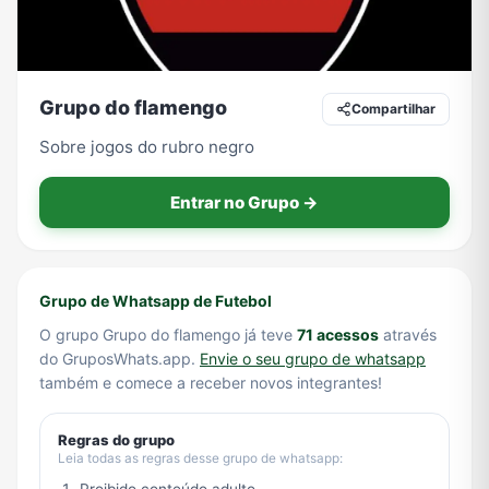
Tecnologia
TV
Vagas de Empregos
Viagem e Turismo
Grupo do flamengo
Compartilhar
Sobre jogos do rubro negro
Vídeos
Entrar no Grupo →
Grupo de Whatsapp de Futebol
O grupo Grupo do flamengo já teve
71 acessos
através
do GruposWhats.app.
Envie o seu grupo de whatsapp
também e comece a receber novos integrantes!
Regras do grupo
Leia todas as regras desse grupo de whatsapp: