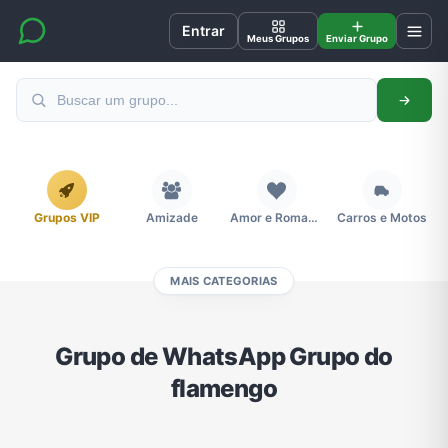
Entrar
Meus Grupos
Enviar Grupo
Grupos VIP
Amizade
Amor e Romance
Carros e Motos
MAIS CATEGORIAS
Cidades
Compra e Venda
Concursos
Desenhos e Animes
Grupo de WhatsApp Grupo do
flamengo
Divulgação
Educação
Emagrecimento e Perda de Peso
Esportes