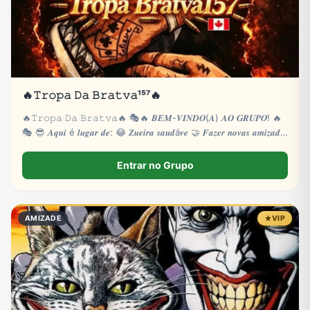
🔥𝚃𝚛𝚘𝚙𝚊 𝙳𝚊 𝙱𝚛𝚊𝚝𝚟𝚊¹⁵⁷🔥
🔥𝚃𝚛𝚘𝚙𝚊 𝙳𝚊 𝙱𝚛𝚊𝚝𝚟𝚊🔥 🎭🔥 𝑩𝑬𝑴-𝑽𝑰𝑵𝑫𝑶(𝑨) 𝑨𝑶 𝑮𝑹𝑼𝑷𝑶! 🔥
🎭 😎 𝑨𝒒𝒖𝒊 é 𝒍𝒖𝒈𝒂𝒓 𝒅𝒆: 😂 𝒁𝒖𝒆𝒊𝒓𝒂 𝒔𝒂𝒖𝒅á𝒗𝒆 🤝 𝑭𝒂𝒛𝒆𝒓 𝒏𝒐𝒗𝒂𝒔 𝒂𝒎𝒊𝒛𝒂𝒅𝒆𝒔
🎮
Entrar no Grupo
AMIZADE
VIP