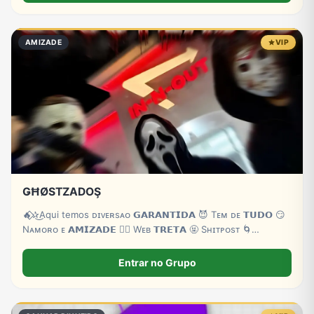
AMIZADE
VIP
ǤĦØSTZADOŞ
🔥⃟⃟✰͜Aqui temos ᴅɪᴠᴇʀsᴀ‌ᴏ 𝗚𝗔𝗥𝗔𝗡𝗧𝗜𝗗𝗔 😈 Tᴇᴍ ᴅᴇ 𝗧𝗨𝗗𝗢 😏
Nᴀᴍᴏʀᴏ ᴇ 𝗔𝗠𝗜𝗭𝗔𝗗𝗘 ❤️‍🔥 Wᴇʙ 𝗧𝗥𝗘𝗧𝗔 🤬 Sʜɪᴛᴘᴏsᴛ 🌀
𝗥𝗘𝗦𝗘𝗡𝗛𝗔 🤣 Bᴏᴛ ᴏɴ 24H 🤖 ᴇ ᴍᴜɪᴛᴀs 𝗭𝗢𝗘𝗜𝗥𝗔𝗦 👻 Sᴇᴊᴀᴍ
ʙᴇᴍ ᴠɪɴᴅᴏs 🌴𝐒𝐞𝐣𝐚𝐦 𝐚𝐭𝐢𝐯𝐨𝐬 𝐞 𝐚𝐩𝐫𝐨𝐯𝐞𝐢𝐭𝐚𝐦
Entrar no Grupo