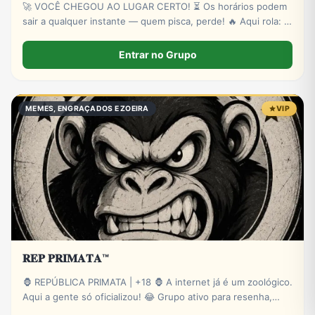
🚀 VOCÊ CHEGOU AO LUGAR CERTO! ⏳ Os horários podem
sair a qualquer instante — quem pisca, perde! 🔥 Aqui rola: ✔
Novas plataformas ✔ Sinais estratégicos ✔ Sorteios de p!xs
& bancas ✔ Conteúdo exclusivo
Entrar no Grupo
MEMES, ENGRAÇADOS E ZOEIRA
VIP
𝐑𝐄𝐏 𝐏𝐑𝐈𝐌𝐀𝐓𝐀™
🦍 REPÚBLICA PRIMATA | +18 🦍 A internet já é um zoológico.
Aqui a gente só oficializou! 😂 Grupo ativo para resenha,
zoeira, memes, stickers e novas amizades. Administração