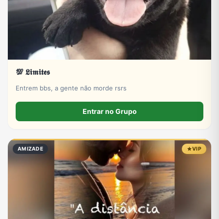
💯 𝕷𝖎𝖒𝖎𝖙𝖊𝖘
Entrem bbs, a gente não morde rsrs
Entrar no Grupo
AMIZADE
VIP