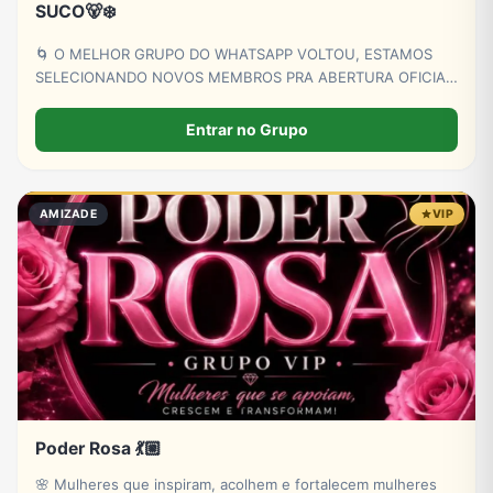
SUCO🐻‍❄️
🌀 O MELHOR GRUPO DO WHATSAPP VOLTOU, ESTAMOS
SELECIONANDO NOVOS MEMBROS PRA ABERTURA OFICIAL,
BOT 24HRS, ADMS COM ANOS DE EXPERIÊNCIA E SEM
BABAQUICE GRATUITA COM MEMBROS. Aqui você é parte
Entrar no Grupo
da tropinha, são anos de união🐻‍❄️ Leia as regras ao ser
aceito.
AMIZADE
VIP
Poder Rosa 💃🏼
🌸 Mulheres que inspiram, acolhem e fortalecem mulheres