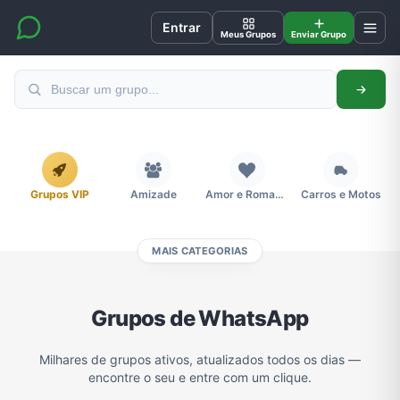
Entrar
Meus Grupos
Enviar Grupo
Grupos VIP
Amizade
Amor e Romance
Carros e Motos
MAIS CATEGORIAS
Cidades
Compra e Venda
Concursos
Desenhos e Animes
Grupos de WhatsApp
Divulgação
Educação
Emagrecimento e Perda de Peso
Esportes
Milhares de grupos ativos, atualizados todos os dias —
encontre o seu e entre com um clique.