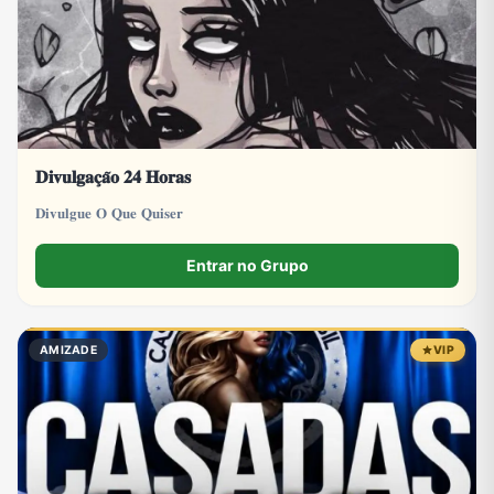
𝐃𝐢𝐯𝐮𝐥𝐠𝐚𝐜̧𝐚̃𝐨 𝟐𝟒 𝐇𝐨𝐫𝐚𝐬
𝐃𝐢𝐯𝐮𝐥𝐠𝐮𝐞 𝐎 𝐐𝐮𝐞 𝐐𝐮𝐢𝐬𝐞𝐫
Entrar no Grupo
AMIZADE
VIP