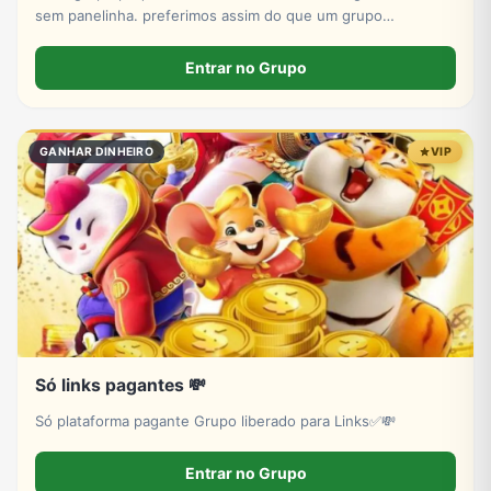
sem panelinha. preferimos assim do que um grupo
superlotado onde não da pra acompanhar a conversa...
vemmm 🩷
Entrar no Grupo
GANHAR DINHEIRO
VIP
Só links pagantes 💸
Só plataforma pagante Grupo liberado para Links✅💸
Entrar no Grupo