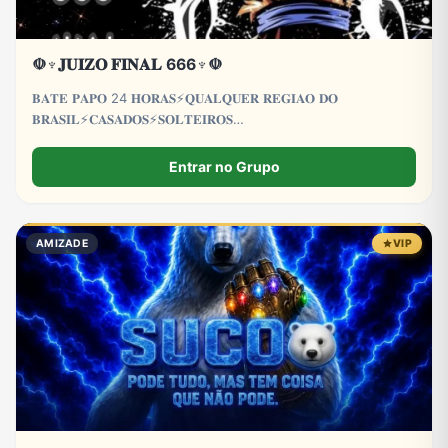
☫♆𝐉𝐔𝐈𝐙𝐎 𝐅𝐈𝐍𝐀𝐋 666♆☫
𝐁𝐀𝐓𝐄 𝐏𝐀𝐏𝐎 24 𝐇𝐎𝐑𝐀𝐒⚡𝐐𝐔𝐀𝐋𝐐𝐔𝐄𝐑 𝐑𝐄𝐆𝐈𝐀𝐎 𝐃𝐎
𝐁𝐑𝐀𝐒𝐈𝐋⚡𝐂𝐀𝐒𝐀𝐃𝐎𝐒⚡𝐒𝐎𝐋𝐓𝐄𝐈𝐑𝐎𝐒
𝐂𝐀𝐒𝐀𝐃𝐀𝐒⚡𝐒𝐎𝐋𝐓𝐄𝐈𝐑𝐀𝐒⚡𝐋𝐆𝐁𝐓𝐐𝐈𝐀+⚡𝐓𝐑𝐄𝐓𝐀
𝐀𝐕𝐎𝐍𝐓𝐀𝐃𝐄⚡𝐏𝐑𝐎𝐈𝐁𝐈𝐃𝐎 𝐌𝐄𝐍𝐎𝐑𝐄𝐒 𝐃𝐄 18 𝐀𝐍𝐎𝐒
Entrar no Grupo
AMIZADE
VIP