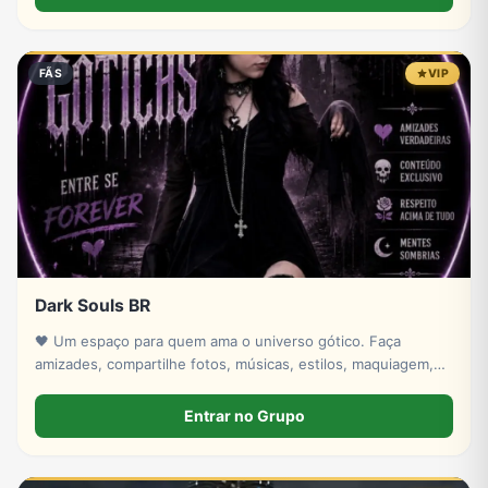
FÃS
VIP
Dark Souls BR
🖤 Um espaço para quem ama o universo gótico. Faça
amizades, compartilhe fotos, músicas, estilos, maquiagem,
moda alternativa e converse com pessoas que têm a mesma
vibe. Respeito e bom senso sempre.
Entrar no Grupo