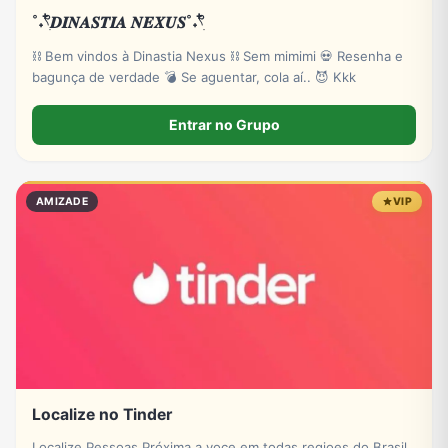
˚˖𓍢ִ໋𝑫𝑰𝑵𝑨𝑺𝑻𝑰𝑨 𝑵𝑬𝑿𝑼𝑺˚˖𓍢ִ໋
⛓️ Bem vindos à Dinastia Nexus ⛓️ Sem mimimi 💀 Resenha e
bagunça de verdade 💣 Se aguentar, cola aí.. 😈 Kkk
Entrar no Grupo
AMIZADE
VIP
Localize no Tinder
Localize Pessoas Próxima a voce em todas regioes do Brasil