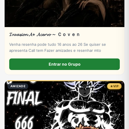
𝓘𝓷𝓿𝓪𝓼𝓲𝓸𝓷 𝓐+ 𝓐𝓬𝓮𝓻𝓿𝓸 ～ Ｃｏｖｅｎ
Venha resenha pode tudo 16 anos ao 26 Se quiser se
apresenta Call tem Fazer amizades e resenhar mto
Entrar no Grupo
AMIZADE
VIP