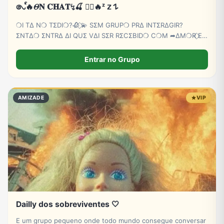
𑇢ᩘ🔥𝛩𝐍 𝐂𝐇𝐀𝐓↯🍒 ⃝⃔‌‌🔥ᶻ 𝗓 𐰁
❍I TΔ N❍ TΣDI❍?🥀 ⃟💫 SΣM GRUP❍ PRΔ INTΣRΔGIR?
ΣNTΔ❍ ΣNTRΔ ΔI QUΣ VΔI SΣR RΣCΣBID❍ C❍M ➦∆M❍R ⃟E
C∆RINH❍ BB💕🫵😏
Entrar no Grupo
AMIZADE
VIP
Dailly dos sobreviventes 🤍
E um grupo pequeno onde todo mundo consegue conversar