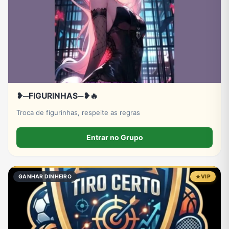
❥─FIGURINHAS─❥🔥
Troca de figurinhas, respeite as regras
Entrar no Grupo
GANHAR DINHEIRO
VIP