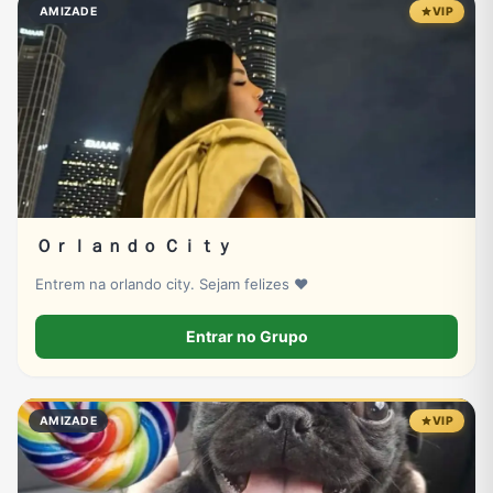
AMIZADE
VIP
Ｏｒｌａｎｄｏ Ｃｉｔｙ
Entrem na orlando city. Sejam felizes ❤️
Entrar no Grupo
AMIZADE
VIP