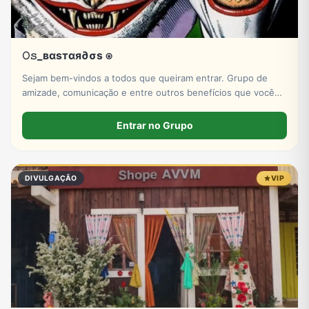
𝙾𝚜_вαѕтαя∂σѕ ⍟
Sejam bem-vindos a todos que queiram entrar. Grupo de
amizade, comunicação e entre outros benefícios que você
pode encontrar no ZAP ZAP! Venham e se junto conosco.
Entrar no Grupo
DIVULGAÇÃO
VIP