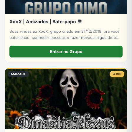
XooX | Amizades | Bate-papo 💬
Boas vindas ao XooX, grupo criado em 21/12/2018, pra você
bater papo, conhecer pessoas e fazer novos amigos de todo
Brasil e do mundo! Entre agora!
Entrar no Grupo
AMIZADE
VIP