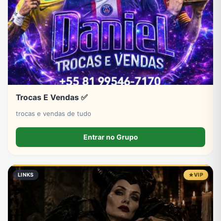
Tecnologia
TV
Vagas de Empregos
Viagem e Turismo
Vídeos
Trocas E Vendas ✅
trocas e vendas de tudo
Entrar no Grupo
LINKS
VIP