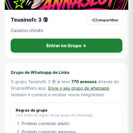
Teusinofc 3 🔞
Compartilhar
Tecnologia
TV
Vagas de Empregos
Viagem e Turismo
Cassino chinês
Entrar no Grupo →
Vídeos
Grupo de Whatsapp de Links
O grupo Teusinofc 3 🔞 já teve
770 acessos
através do
GruposWhats.app.
Envie o seu grupo de whatsapp
também e comece a receber novos integrantes!
Regras do grupo
Leia todas as regras desse grupo de whatsapp:
Proibido conteúdo adulto
Proibido conteúdo agressivo