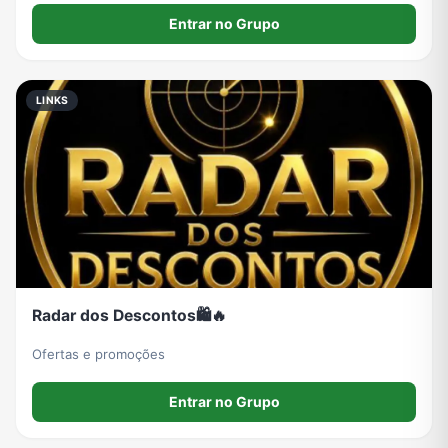
Nosso objetivo é ajudar você a economizar em todas as
Entrar no Grupo
compras.
LINKS
Radar dos Descontos🛍️🔥
Ofertas e promoções
Entrar no Grupo