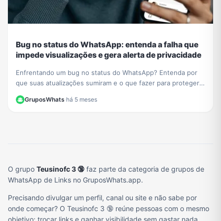
Bug no status do WhatsApp: entenda a falha que
impede visualizações e gera alerta de privacidade
Enfrentando um bug no status do WhatsApp? Entenda por
que suas atualizações sumiram e o que fazer para proteger
sua privacidade durante a instabilidade no app.
GruposWhats
·
há 5 meses
O grupo
Teusinofc 3 🔞
faz parte da categoria de grupos de
WhatsApp de Links no GruposWhats.app.
Precisando divulgar um perfil, canal ou site e não sabe por
onde começar? O Teusinofc 3 🔞 reúne pessoas com o mesmo
objetivo: trocar links e ganhar visibilidade sem gastar nada