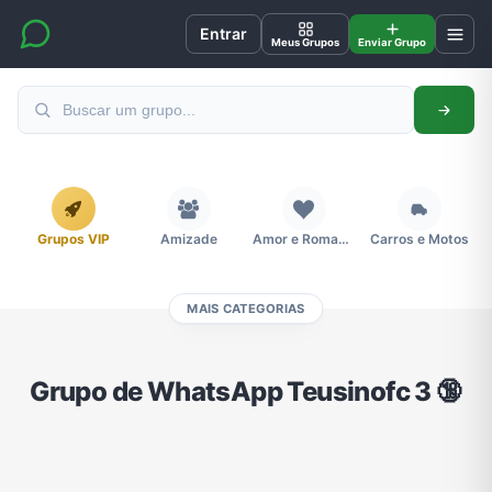
Entrar
Meus Grupos
Enviar Grupo
Grupos VIP
Amizade
Amor e Romance
Carros e Motos
MAIS CATEGORIAS
Cidades
Compra e Venda
Concursos
Desenhos e Animes
Grupo de WhatsApp Teusinofc 3 🔞
Divulgação
Educação
Emagrecimento e Perda de Peso
Esportes