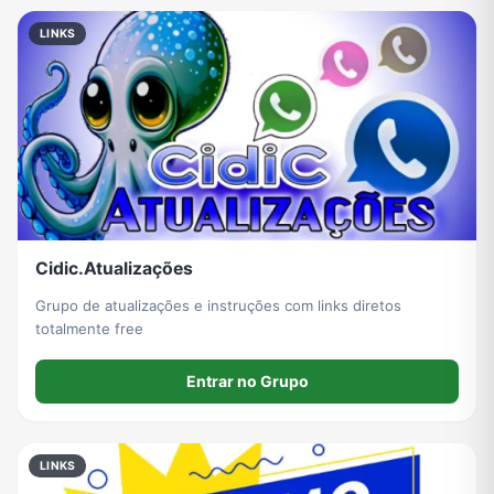
LINKS
Cidic.Atualizações
Grupo de atualizações e instruções com links diretos
totalmente free
Entrar no Grupo
LINKS