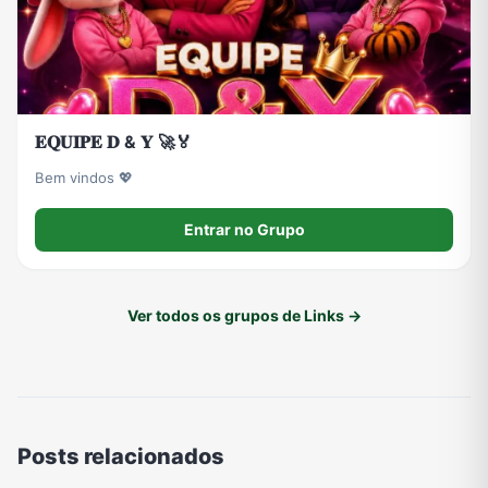
𝐄𝐐𝐔𝐈𝐏𝐄 𝐃 & 𝐘 🚀🏅
Bem vindos 💖
Entrar no Grupo
Ver todos os grupos de Links →
Posts relacionados