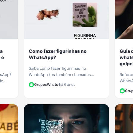
 a
Como fazer figurinhas no
Guia 
 e
WhatsApp?
whats
golpe 
Saiba como fazer figurinhas no
tsApp?
WhatsApp (os também chamados
Reforc
de
stickers). Aprenda a criar figurinhas e
WhatsA
GruposWhats
·
há 6 anos
or
compartilhar com todos os seus
golpes
Gru
entar
contatos do WhatsApp.
o nome 
fakes.