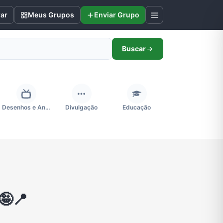
rar
Meus Grupos
Enviar Grupo
Buscar
Desenhos e Animes
Divulgação
Educação
Futebol
Games e Jogos
Ganhar Dinheiro
Negócios & Empreendedorismo
Notícias
Outros
🤪📍