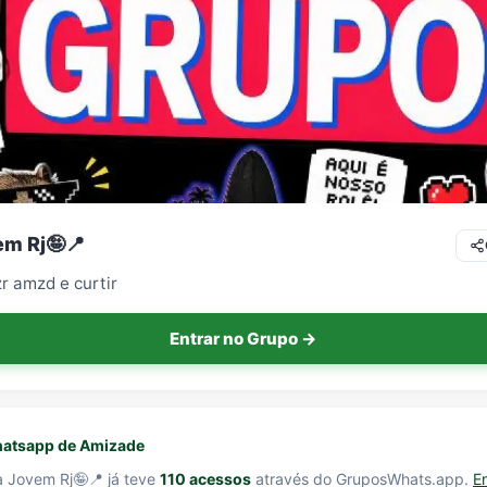
m Rj🤪📍
r amzd e curtir
Entrar no Grupo →
atsapp de Amizade
 Jovem Rj🤪📍 já teve
110 acessos
através do GruposWhats.app.
E