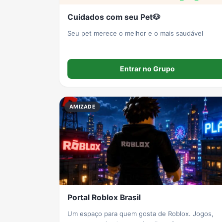
Cuidados com seu Pet🐶
Seu pet merece o melhor e o mais saudável
Entrar no Grupo
AMIZADE
Portal Roblox Brasil
Um espaço para quem gosta de Roblox. Jogos,