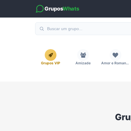
Grupos
Whats
Grupos VIP
Amizade
Amor e Romance
Emagrecimento e Perda de Peso
Esportes
Eventos
Imobiliária
Investimentos e Finanças
Links
Gru