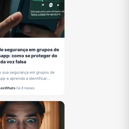
de segurança em grupos de
app: como se proteger do
da voz falsa
e sua segurança em grupos de
pp e aprenda a identificar
 com voz de IA, como o que usou
posWhats
·
há 8 meses
de César Tralli. Proteja-se de