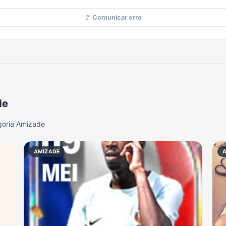
🚩 Comunicar erro
de
goria Amizade
AMIZADE