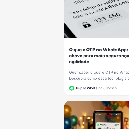
O que é OTP no WhatsApp:
chave para mais segurança
agilidade
Quer saber o que é OTP no Wha
Descubra como essa tecnologia 
senha única está sendo usada p
GruposWhats
·
há 8 meses
empresas como PicPay para aum
sua segurança online.