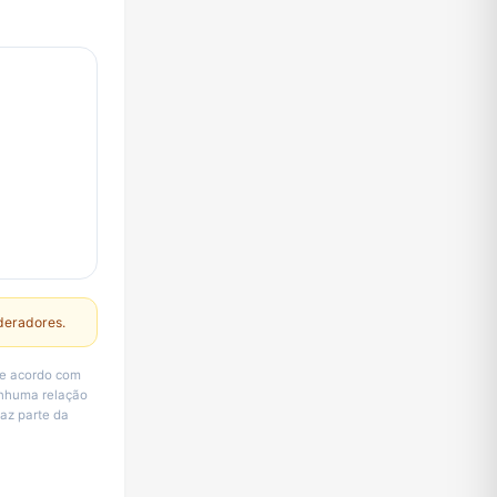
deradores.
de acordo com
enhuma relação
faz parte da