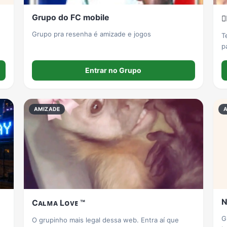
Grupo do FC mobile

Grupo pra resenha é amizade e jogos
T
p
v
d
Entrar no Grupo
g
AMIZADE
N
Cᴀʟᴍᴀ Lᴏᴠᴇ ™
G
O grupinho mais legal dessa web. Entra aí que