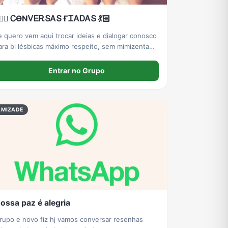
🏻‍♀️ ᏟϴΝᏙᎬᎡՏᎪՏ ҒᏆᎪᎠᎪՏ 💃🏻
e quero vem aqui trocar ideias e dialogar conosco
ara bi lésbicas máximo respeito, sem mimizenta
amos fazer amizades e dar os primeiros passos
e um relacionamento sério e lindo pq aqui só tem
Entrar no Grupo
ente linda e do bem
AMIZADE
ossa paz é alegria
rupo e novo fiz hj vamos conversar resenhas