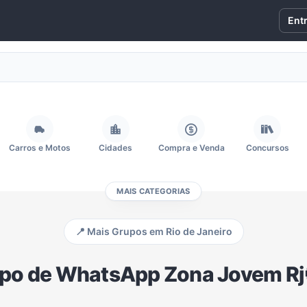
Ent
Carros e Motos
Cidades
Compra e Venda
Concursos
MAIS CATEGORIAS
Fãs
Figurinhas e Stickers
Filmes e Séries
Frases e Mensagens
📍 Mais Grupos em Rio de Janeiro
Memes, Engraçados e Zoeira
Moda e Beleza
Música
Namoro
po de WhatsApp Zona Jovem Rj