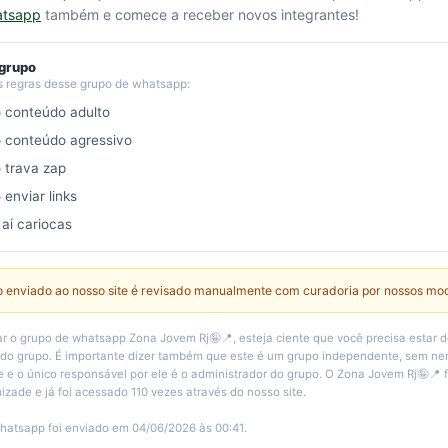
atsapp
também e comece a receber novos integrantes!
 grupo
s regras desse grupo de whatsapp:
o conteúdo adulto
o conteúdo agressivo
o trava zap
 enviar links
 ai cariocas
 enviado ao nosso site é revisado manualmente com curadoria por nossos mo
r o grupo de whatsapp Zona Jovem Rj🤪📍, esteja ciente que você precisa estar 
 do grupo. É importante dizer também que este é um grupo independente, sem n
e e o único responsável por ele é o administrador do grupo. O Zona Jovem Rj🤪📍 
izade e já foi acessado 110 vezes através do nosso site.
hatsapp foi enviado em 04/06/2026 às 00:41.