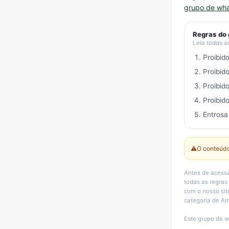
grupo de wh
Regras do
Leia todas a
Proibid
Proibid
Proibid
Proibido
Entrosa
⚠️
O conteúdo
Antes de acessa
todas as regras
com o nosso sit
categoria de Am
Este grupo de w