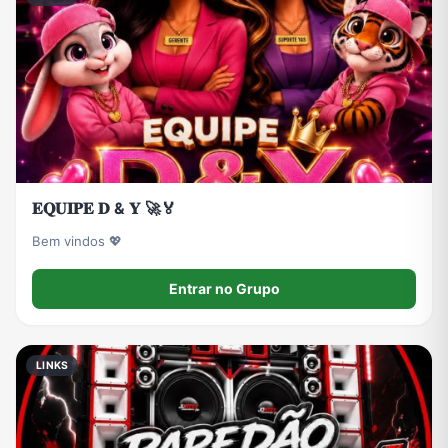
𝐄𝐐𝐔𝐈𝐏𝐄 𝐃 & 𝐘 🚀🏅
Bem vindos 💖
Entrar no Grupo
LINKS