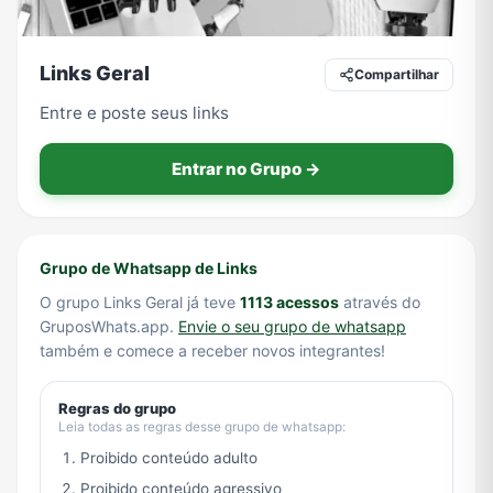
Links Geral
Compartilhar
Tecnologia
TV
Vagas de Empregos
Viagem e Turismo
Entre e poste seus links
Entrar no Grupo →
Vídeos
Grupo de Whatsapp de Links
O grupo Links Geral já teve
1113 acessos
através do
GruposWhats.app.
Envie o seu grupo de whatsapp
também e comece a receber novos integrantes!
Regras do grupo
Leia todas as regras desse grupo de whatsapp:
Proibido conteúdo adulto
Proibido conteúdo agressivo