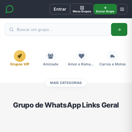
Entrar
Meus Grupos
Enviar Grupo
Grupos VIP
Amizade
Amor e Romance
Carros e Motos
MAIS CATEGORIAS
Cidades
Compra e Venda
Concursos
Desenhos e Animes
Grupo de WhatsApp Links Geral
Divulgação
Educação
Emagrecimento e Perda de Peso
Esportes