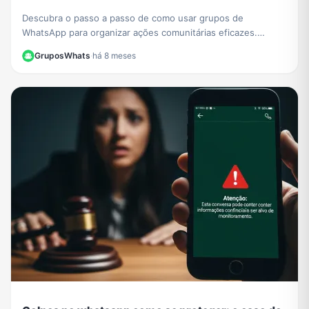
Descubra o passo a passo de como usar grupos de
WhatsApp para organizar ações comunitárias eficazes.
Transforme sua comunidade com mobilizações rápidas.
GruposWhats
·
há 8 meses