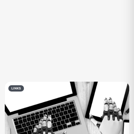
Eventos
Fãs
Figurinhas e Stickers
Filmes e Séries
Frases e Mensagens
Futebol
Games e Jogos
Ganhar Dinheiro
Imobiliária
Investimentos e Finanças
Links
Memes, Engraçados e Zoeira
Moda e Beleza
Música
Namoro
Negócios & Empreendedorismo
LINKS
Notícias
Outros
Política
Profissões
Receitas
Redes Sociais
Religião
Shitpost