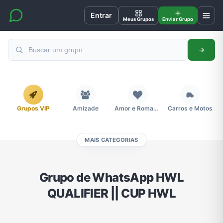
Entrar
Meus Grupos
Enviar Grupo
Grupos VIP
Amizade
Amor e Romance
Carros e Motos
MAIS CATEGORIAS
Cidades
Compra e Venda
Concursos
Desenhos e Animes
Grupo de WhatsApp HWL
QUALIFIER || CUP HWL
Divulgação
Educação
Emagrecimento e Perda de Peso
Esportes