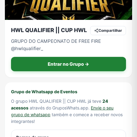
Tecnologia
TV
Vagas de Empregos
Viagem e Turismo
HWL QUALIFIER || CUP HWL
Compartilhar
GRUPO DO CAMPEONATO DE FREE FIRE
@hwlqualifier_
Vídeos
Entrar no Grupo →
Grupo de Whatsapp de Eventos
O grupo HWL QUALIFIER || CUP HWL já teve
24
acessos
através do GruposWhats.app.
Envie o seu
grupo de whatsapp
também e comece a receber novos
integrantes!