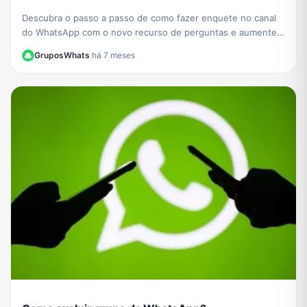
Descubra o passo a passo de como fazer enquete no canal
do WhatsApp com o novo recurso de perguntas e aumente a
interação com seus seguidores hoje mesmo.
GruposWhats
·
há 7 meses