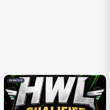
Eventos
Fãs
Figurinhas e Stickers
Filmes e Séries
Frases e Mensagens
Futebol
Games e Jogos
Ganhar Dinheiro
Imobiliária
Investimentos e Finanças
Links
Memes, Engraçados e Zoeira
Moda e Beleza
Música
Namoro
Negócios & Empreendedorismo
EVENTOS
Notícias
Outros
Política
Profissões
Receitas
Redes Sociais
Religião
Shitpost