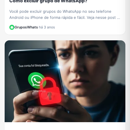
Como excluir grupo de WhatsApp?
Você pode excluir grupos do WhatsApp no ​​seu telefone
Android ou iPhone de forma rápida e fácil. Veja nesse post o
passo a passo de como fazer.
GruposWhats
·
há 3 anos