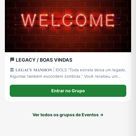
🏁 LEGACY / BOAS VINDAS
🏛️ 𝐋𝐄𝐆𝐀𝐂𝐘 𝐌𝐀𝐍𝐒𝐈𝐎𝐍 | IDOLS "Toda estrela deixa um legado.
Algumas também escondem sombras." Você recebeu um
convite: Não para um reality e nem uma competição. Mas
para um dos projetos mais exclusivos da indústria do
Entrar no Grupo
entretenimento.
Ver todos os grupos de Eventos →