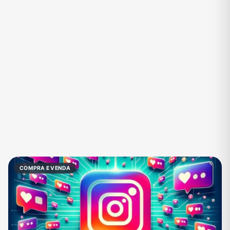
Eventos
Fãs
Figurinhas e Stickers
Filmes e Séries
Frases e Mensagens
Futebol
Games e Jogos
Ganhar Dinheiro
Imobiliária
Investimentos e Finanças
Links
Memes, Engraçados e Zoeira
Moda e Beleza
Música
Namoro
Negócios & Empreendedorismo
COMPRA E VENDA
Notícias
Outros
Política
Profissões
Receitas
Redes Sociais
Religião
Shitpost