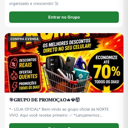
organizado e crescendo! 🚀
Entrar no Grupo
COMPRA E VENDA
🎯𝐆𝐑𝐔𝐏𝐎 𝐃𝐄 𝐏𝐑𝐎𝐌𝐎𝐂̧𝐀𝐎🔥💎🤯
*- LOJA OFICIAL* Bem-vindo ao grupo oficial da NORTE
VIVO. Aqui você recebe primeiro: ✅ *Lançamentos
Exclusivos* ✅ *DESCONTOS DE ATÉ 40% OFF* só pra
membros ✅ *FRETE GRÁTIS* em compras ✅ *ESTOQUE