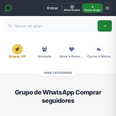
Entrar
Meus Grupos
Enviar Grupo
Grupos VIP
Amizade
Amor e Romance
Carros e Motos
MAIS CATEGORIAS
Cidades
Compra e Venda
Concursos
Desenhos e Animes
Grupo de WhatsApp Comprar
seguidores
Divulgação
Educação
Emagrecimento e Perda de Peso
Esportes