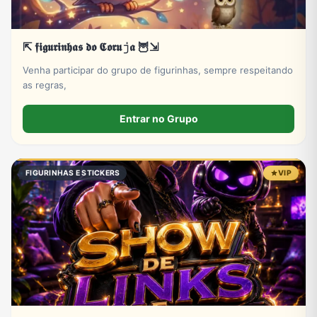
⇱ 𝖋𝖎𝖌𝖚𝖗𝖎𝖓𝖍𝖆𝖘 𝖉𝖔 𝕮𝖔𝖗𝖚𝚓𝖆 🦉⇲
Venha participar do grupo de figurinhas, sempre respeitando
as regras,
Entrar no Grupo
FIGURINHAS E STICKERS
VIP