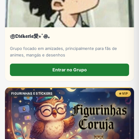
಄𝕺𝖙𝖆́𝖐𝖆𝖗𝖎𝖆愛⋆˚꩜｡
Grupo focado em amizades, principalmente para fãs de
animes, mangás e desenhos
Entrar no Grupo
FIGURINHAS E STICKERS
VIP