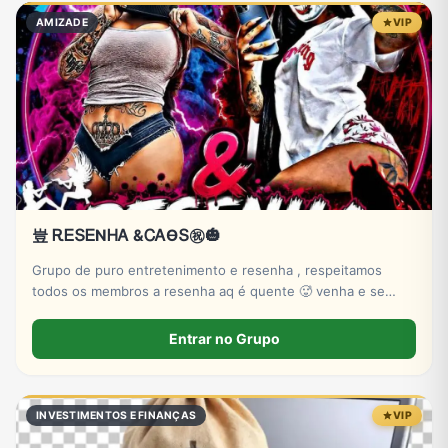
AMIZADE
VIP
豈 ᎡᎬՏᎬΝᎻᎪ &ᏟᎪϴՏ㊗🎃
Grupo de puro entretenimento e resenha , respeitamos
todos os membros a resenha aq é quente 🥵 venha e se
divirta 😜
Entrar no Grupo
INVESTIMENTOS E FINANÇAS
VIP