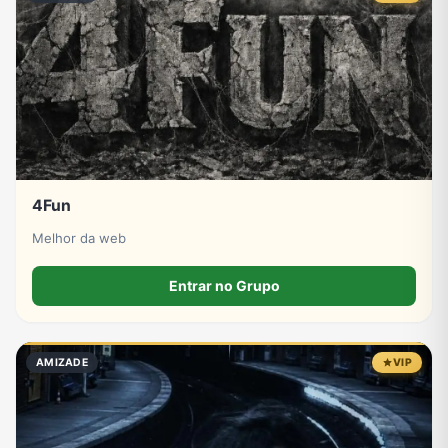
Tecnologia
TV
Vagas de Empregos
Viagem e Turismo
Vídeos
4Fun
Melhor da web
Entrar no Grupo
AMIZADE
VIP