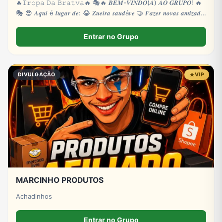
🔥𝚃𝚛𝚘𝚙𝚊 𝙳𝚊 𝙱𝚛𝚊𝚝𝚟𝚊🔥 🎭🔥 𝑩𝑬𝑴-𝑽𝑰𝑵𝑫𝑶(𝑨) 𝑨𝑶 𝑮𝑹𝑼𝑷𝑶! 🔥
🎭 😎 𝑨𝒒𝒖𝒊 é 𝒍𝒖𝒈𝒂𝒓 𝒅𝒆: 😂 𝒁𝒖𝒆𝒊𝒓𝒂 𝒔𝒂𝒖𝒅á𝒗𝒆 🤝 𝑭𝒂𝒛𝒆𝒓 𝒏𝒐𝒗𝒂𝒔 𝒂𝒎𝒊𝒛𝒂𝒅𝒆𝒔
🎮
Entrar no Grupo
DIVULGAÇÃO
VIP
MARCINHO PRODUTOS
Achadinhos
Entrar no Grupo