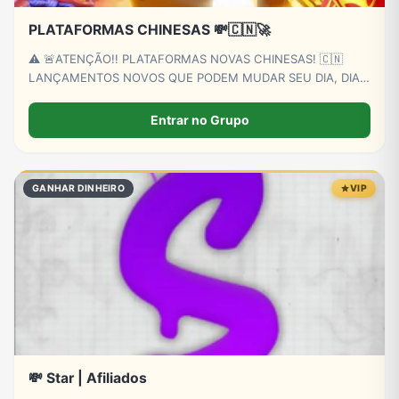
PLATAFORMAS CHINESAS 💸🇨🇳🚀
⚠️ 🚨ATENÇÃO!! PLATAFORMAS NOVAS CHINESAS! 🇨🇳
LANÇAMENTOS NOVOS QUE PODEM MUDAR SEU DIA, DIA!
🍀 FAÇA SUA FEZINHA E GANHE O DIA COM PREMIOS DAS
PLATAFORMAS LANÇADAS NESTE PERFIL 💸💸
Entrar no Grupo
GANHAR DINHEIRO
VIP
💸 Star | Afiliados