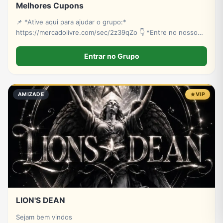
Melhores Cupons
📌 *Ative aqui para ajudar o grupo:*
https://mercadolivre.com/sec/2z39qZo 👇 *Entre no nosso
grupo de cupons:*
https://chat.whatsapp.com/FX7dSOnRoBL5zAp9kxY1gl?
Entrar no Grupo
mode=wwt
AMIZADE
VIP
LION'S DEAN
Sejam bem vindos