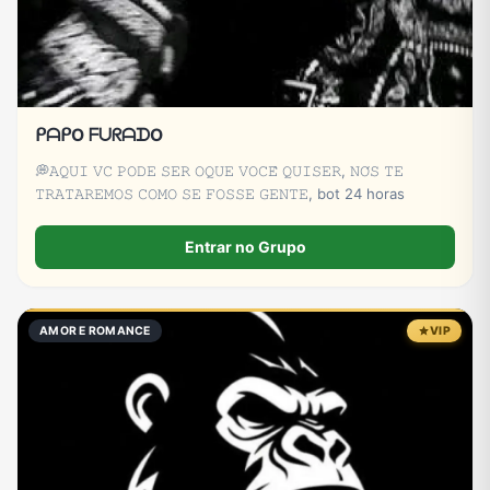
ᑭᗩᑭO ᖴᑌᖇᗩᗪO
💭𝙰𝚀𝚄𝙸 𝚅𝙲 𝙿𝙾𝙳𝙴 𝚂𝙴𝚁 𝙾𝚀𝚄𝙴 𝚅𝙾𝙲𝙴̂ 𝚀𝚄𝙸𝚂𝙴𝚁, 𝙽𝙾́𝚂 𝚃𝙴
𝚃𝚁𝙰𝚃𝙰𝚁𝙴𝙼𝙾𝚂 𝙲𝙾𝙼𝙾 𝚂𝙴 𝙵𝙾𝚂𝚂𝙴 𝙶𝙴𝙽𝚃𝙴, bot 24 horas
Entrar no Grupo
AMOR E ROMANCE
VIP