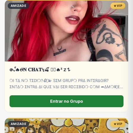
AMIZADE
VIP
𑇢ᩘ🔥𝛩𝐍 𝐂𝐇𝐀𝐓↯🍒 ⃝⃔‌‌🔥ᶻ 𝗓 𐰁
❍I TΔ N❍ TΣDI❍?🥀 ⃟💫 SΣM GRUP❍ PRΔ INTΣRΔGIR?
ΣNTΔ❍ ΣNTRΔ ΔI QUΣ VΔI SΣR RΣCΣBID❍ C❍M ➦∆M❍R ⃟E
C∆RINH❍ BB💕🫵😏
Entrar no Grupo
AMIZADE
VIP