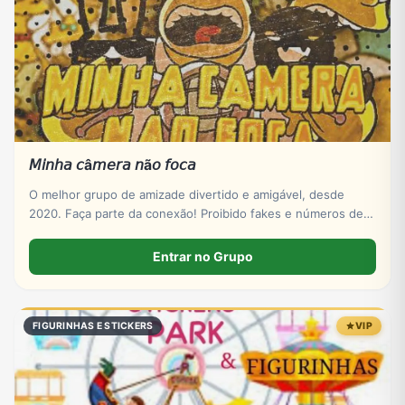
𝘔𝘪𝘯𝘩𝘢 𝘤â𝘮𝘦𝘳𝘢 𝘯ã𝘰 𝘧𝘰𝘤𝘢
O melhor grupo de amizade divertido e amigável, desde
2020. Faça parte da conexão! Proibido fakes e números de
empresas. Entre já, estamos te esperando! ☺️
Entrar no Grupo
FIGURINHAS E STICKERS
VIP