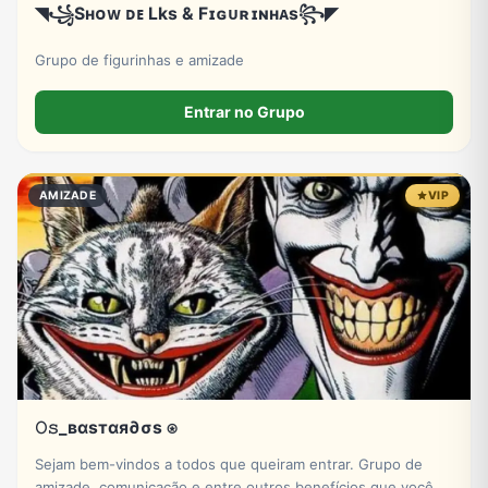
◥꧁Sʜᴏᴡ ᴅᴇ Lks & Fɪɢᴜʀɪɴʜᴀs꧂◤
Grupo de figurinhas e amizade
Entrar no Grupo
AMIZADE
VIP
𝙾𝚜_вαѕтαя∂σѕ ⍟
Sejam bem-vindos a todos que queiram entrar. Grupo de
amizade, comunicação e entre outros benefícios que você