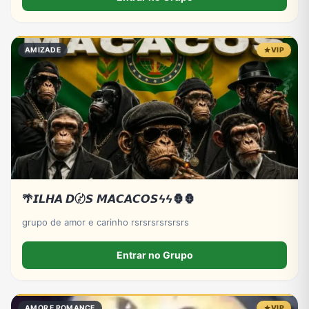
AMIZADE
VIP
🌴𝙄𝙇𝙃𝘼 𝘿〄𝙎 𝙈𝘼𝘾𝘼𝘾𝙊𝙎ϟϟ🦍🦍
grupo de amor e carinho rsrsrsrsrsrsrs
Entrar no Grupo
AMOR E ROMANCE
VIP