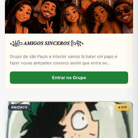
꧁ᥫ᭡ 𝑨𝑴𝑰𝑮𝑶𝑺 𝑺𝑰𝑵𝑪𝑬𝑹𝑶𝑺 ᥫ᭡꧂
Grupo de são Paulo e interior vamos lá bater um papo e
fazer novas amizades conosco assim que entra se
apresentar por favor só números DDD 11 ao 19 por favor
Entrar no Grupo
AMIZADE
VIP