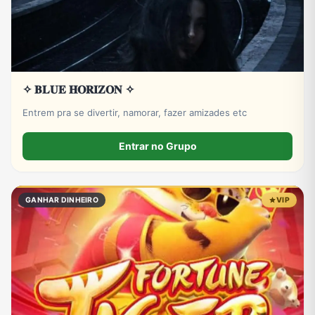
✧ 𝐁𝐋𝐔𝐄 𝐇𝐎𝐑𝐈𝐙𝐎𝐍 ✧
Entrem pra se divertir, namorar, fazer amizades etc
Entrar no Grupo
GANHAR DINHEIRO
VIP