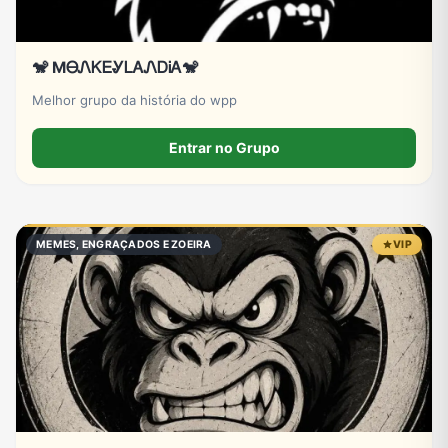
🐒 MᎾᏁᏦᎬᎽᏞᎪᏁᎠᎥᎪ🐒
Melhor grupo da história do wpp
Entrar no Grupo
MEMES, ENGRAÇADOS E ZOEIRA
VIP