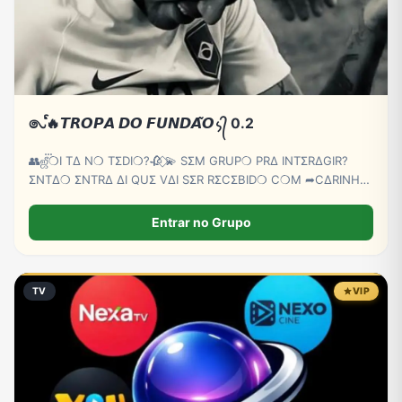
𑇢ᩘ🔥𝙏𝙍𝙊𝙋𝘼 𝘿𝙊 𝙁𝙐𝙉𝘿𝘼̃𝙊᭨᭄ 0.2
👥ஜீ‌‌‌‌፝❍I TΔ N❍ TΣDI❍?🥀 ⃟💫 SΣM GRUP❍ PRΔ INTΣRΔGIR?
ΣNTΔ❍ ΣNTRΔ ΔI QUΣ VΔI SΣR RΣCΣBID❍ C❍M ➦C∆RINH❍
⃟🫵😏
Entrar no Grupo
TV
VIP