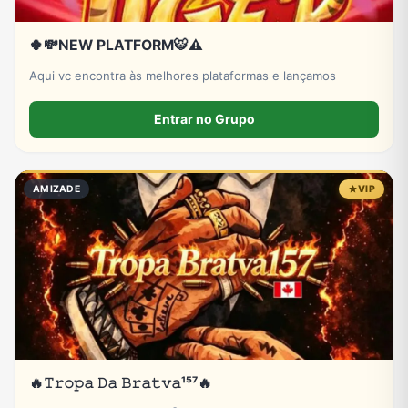
🍀💸NEW PLATFORM🐯⚠️
Aqui vc encontra às melhores plataformas e lançamos
Entrar no Grupo
AMIZADE
VIP
🔥𝚃𝚛𝚘𝚙𝚊 𝙳𝚊 𝙱𝚛𝚊𝚝𝚟𝚊¹⁵⁷🔥