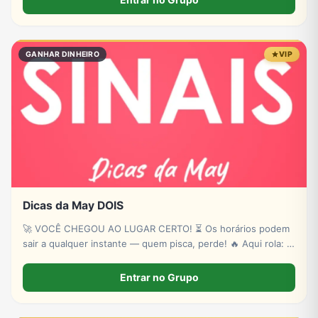
GANHAR DINHEIRO
VIP
Dicas da May DOIS
🚀 VOCÊ CHEGOU AO LUGAR CERTO! ⏳ Os horários podem
sair a qualquer instante — quem pisca, perde! 🔥 Aqui rola: ✔
Novas plataformas ✔ Sinais estratégicos ✔ Sorteios de p!xs
& bancas ✔ Conteúdo exclusivo
Entrar no Grupo