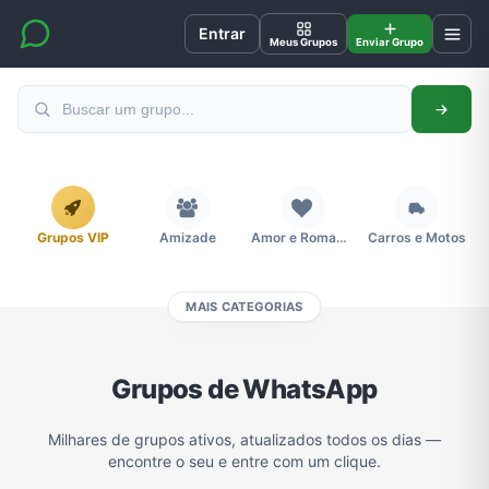
Entrar
Meus Grupos
Enviar Grupo
Grupos VIP
Amizade
Amor e Romance
Carros e Motos
MAIS CATEGORIAS
Cidades
Compra e Venda
Concursos
Desenhos e Animes
Grupos de WhatsApp
Divulgação
Educação
Emagrecimento e Perda de Peso
Esportes
Milhares de grupos ativos, atualizados todos os dias —
encontre o seu e entre com um clique.