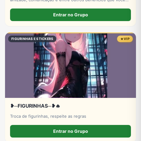
pode encontrar no ZAP ZAP! Venham e se junto conosco.
Entrar no Grupo
FIGURINHAS E STICKERS
VIP
❥─FIGURINHAS─❥🔥
Troca de figurinhas, respeite as regras
Entrar no Grupo