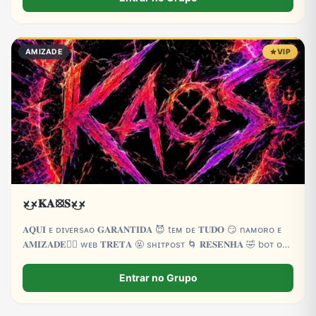
grupo de apostar ganhar
AMIZADE
VIP
×̷̷͜×̷𝐊𝐀⦻𝐒×̷̷͜×̷
𝐀𝐐𝐔𝐈 ᴇ‌ ᴅɪᴠᴇʀsᴀ‌ᴏ 𝐆𝐀𝐑𝐀𝐍𝐓𝐈𝐃𝐀 😈 tᴇᴍ ᴅᴇ 𝐓𝐔𝐃𝐎 😏 nᴀᴍᴏʀᴏ ᴇ
𝐀𝐌𝐈𝐙𝐀𝐃𝐄❤️‍🔥 wᴇʙ 𝐓𝐑𝐄𝐓𝐀 🤬 sʜɪᴛᴘᴏsᴛ 🌀 𝐑𝐄𝐒𝐄𝐍𝐇𝐀 🤣 bᴏᴛ ᴏɴ
24h 🤖 ᴇ ᴍᴜɪᴛᴀs 𝐙𝐎𝐄𝐈𝐑𝐀 👻 ᴍᴜɪᴛᴀs 𝐁𝐑𝐈𝐍𝐂𝐀𝐃𝐄𝐈𝐑𝐀𝐒
Entrar no Grupo