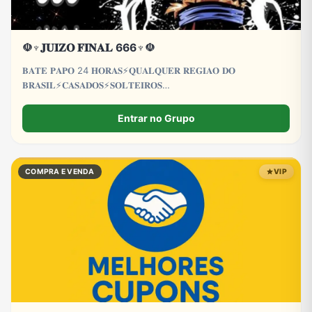
☫♆𝐉𝐔𝐈𝐙𝐎 𝐅𝐈𝐍𝐀𝐋 666♆☫
𝐁𝐀𝐓𝐄 𝐏𝐀𝐏𝐎 24 𝐇𝐎𝐑𝐀𝐒⚡𝐐𝐔𝐀𝐋𝐐𝐔𝐄𝐑 𝐑𝐄𝐆𝐈𝐀𝐎 𝐃𝐎
𝐁𝐑𝐀𝐒𝐈𝐋⚡𝐂𝐀𝐒𝐀𝐃𝐎𝐒⚡𝐒𝐎𝐋𝐓𝐄𝐈𝐑𝐎𝐒
𝐂𝐀𝐒𝐀𝐃𝐀𝐒⚡𝐒𝐎𝐋𝐓𝐄𝐈𝐑𝐀𝐒⚡𝐋𝐆𝐁𝐓𝐐𝐈𝐀+⚡𝐓𝐑𝐄𝐓𝐀
𝐀𝐕𝐎𝐍𝐓𝐀𝐃𝐄⚡𝐏𝐑𝐎𝐈𝐁𝐈𝐃𝐎 𝐌𝐄𝐍𝐎𝐑𝐄𝐒 𝐃𝐄 18 𝐀𝐍𝐎𝐒
Entrar no Grupo
COMPRA E VENDA
VIP