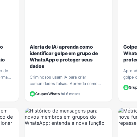
 o
Alerta de IA: aprenda como
Golpe
identificar golpe em grupo de
Whats
io
WhatsApp e proteger seus
prote
dados
ão do
Aprend
orma
Criminosos usam IA para criar
golpe 
o
comunidades falsas. Aprenda como
Veja di
Gru
identificar golpe em grupo de WhatsApp
seus da
GruposWhats
·
há 6 meses
e proteja seus dados de fraudes
finance
sofisticadas.