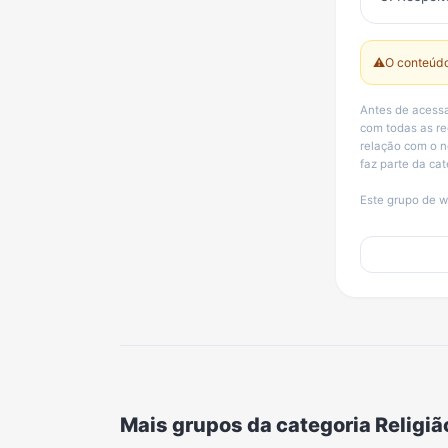
⚠️
O conteúdo
Antes de acess
com todas as r
relação com o n
faz parte da cat
Este grupo de w
Mais grupos da categoria Religiã