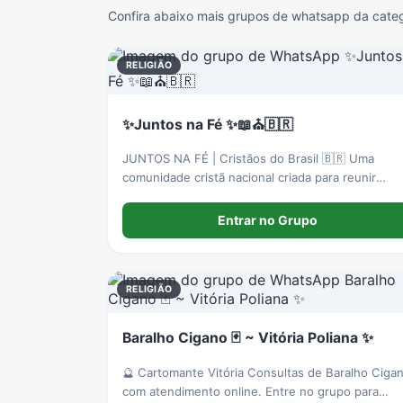
Confira abaixo mais grupos de whatsapp da categ
RELIGIÃO
✨️Juntos na Fé ✨️📖⛪️🇧🇷
JUNTOS NA FÉ | Cristãos do Brasil 🇧🇷 Uma
comunidade cristã nacional criada para reunir
pessoas de todo o Brasil que desejam fortalecer
sua fé, fazer novas amizades, compartilhar
Entrar no Grupo
experiências e caminhar juntas com Deus.
RELIGIÃO
Baralho Cigano 🃏 ~ Vitória Poliana ✨
🔮 Cartomante Vitória Consultas de Baralho Ciga
com atendimento online. Entre no grupo para