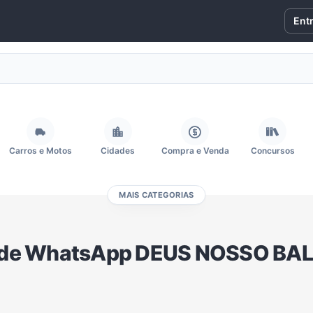
Ent
Carros e Motos
Cidades
Compra e Venda
Concursos
MAIS CATEGORIAS
Fãs
Figurinhas e Stickers
Filmes e Séries
Frases e Mensagens
 de WhatsApp DEUS NOSSO BA
Memes, Engraçados e Zoeira
Moda e Beleza
Música
Namoro