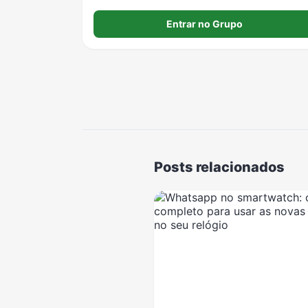
receber novidades, promoções exclusivas e
garantir prioridade no agendamento. Seja bem-
Entrar no Grupo
vindo(a)! Aprovação rápida para entrar no grupo, 
só aguardar!
Posts relacionados