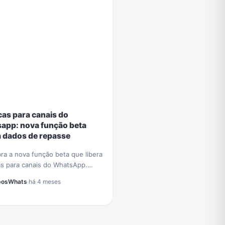
cas para canais do
app: nova função beta
a dados de repasse
ra a nova função beta que libera
as para canais do WhatsApp.
a como os novos dados de
posWhats
·
há 4 meses
e ajudam a otimizar sua
égia de conteúdo.