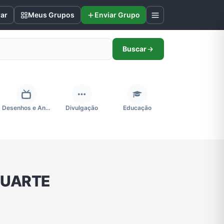
rar
Meus Grupos
Enviar Grupo
Buscar
Desenhos e Animes
Divulgação
Educação
Futebol
Games e Jogos
Ganhar Dinheiro
LUARTE
Negócios & Empreendedorismo
Notícias
Outros