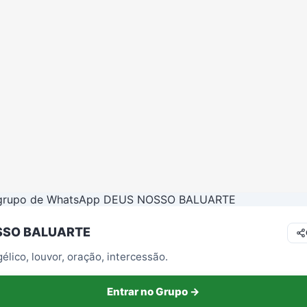
Redes Sociais
Religião
Shitpost
Tecnologia
SSO BALUARTE
lico, louvor, oração, intercessão.
Entrar no Grupo →