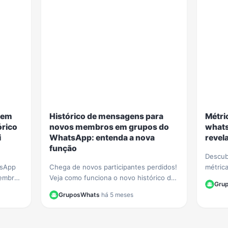
 em
Histórico de mensagens para
Métri
órico
novos membros em grupos do
whats
i
WhatsApp: entenda a nova
revel
função
Descub
tsApp
Chega de novos participantes perdidos!
métric
membros
Veja como funciona o novo histórico de
Entend
Gru
upos.
mensagens para grupos do WhatsApp
repass
GruposWhats
·
há 5 meses
e como
para novos membros e aprenda a ativá-
estrat
lo.