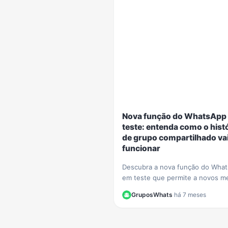
Nova função do WhatsApp
teste: entenda como o hist
de grupo compartilhado va
funcionar
Descubra a nova função do Wha
em teste que permite a novos 
verem o histórico de 24h dos gr
GruposWhats
·
há 7 meses
Saiba o impacto na privacidade 
se preparar.