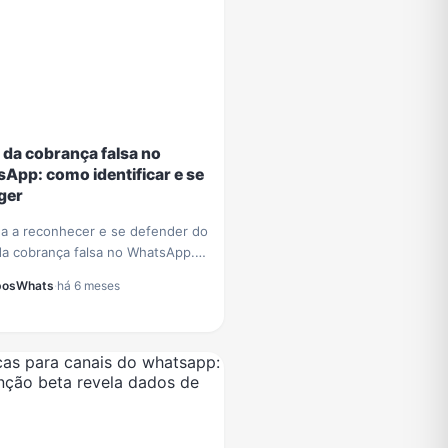
 da cobrança falsa no
App: como identificar e se
ger
a a reconhecer e se defender do
da cobrança falsa no WhatsApp.
cas essenciais para proteger
posWhats
·
há 6 meses
dos e evitar prejuízos
iros.