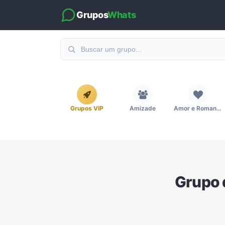
Grupos
Whats
Grupos VIP
Amizade
Amor e Romance
Emagrecimento e Perda de Peso
Esportes
Eventos
Grupo
Imobiliária
Investimentos e Finanças
Links