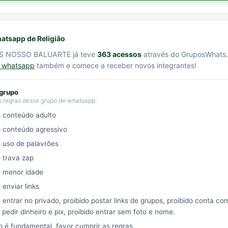
atsapp de Religião
S NOSSO BALUARTE já teve
363 acessos
através do GruposWhats
e whatsapp
também e comece a receber novos integrantes!
 grupo
s regras desse grupo de whatsapp:
o conteúdo adulto
o conteúdo agressivo
o uso de palavrões
o trava zap
o menor idade
 enviar links
 entrar no privado, proibido postar links de grupos, proibido conta com
 pedir dinheiro e pix, proibido entrar sem foto e nome.
o é fundamental, favor cumprir as regras.