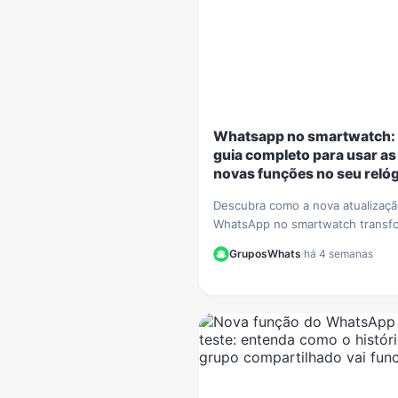
Whatsapp no smartwatch:
guia completo para usar as
novas funções no seu relóg
Descubra como a nova atualizaç
WhatsApp no smartwatch transf
seu relógio! Nosso guia complet
GruposWhats
·
há 4 semanas
mostra como iniciar conversas e
gerenciar chats.