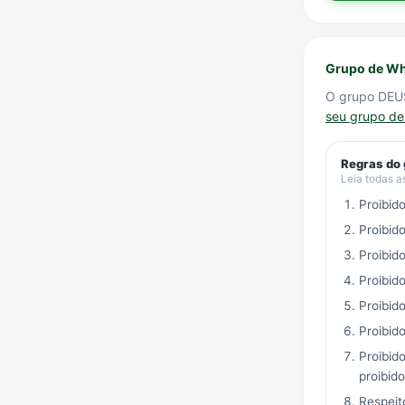
Grupo de Wh
O grupo DEU
seu grupo d
Regras do
Leia todas a
Proibid
Proibid
Proibid
Proibid
Proibid
Proibido
Proibido
proibido
Respeit