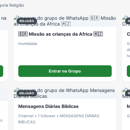
oria Religião
RELIGIÃO
R
🇧🇷 Missão as crianças da Africa 🇲🇿
C
Humildade
G
d
h
Entrar no Grupo
RELIGIÃO
R
Mensagens Diárias Bíblicas
M
Channel • 1 follower • MENSAGENS DIÁRIAS
G
no
BIBLICAS.